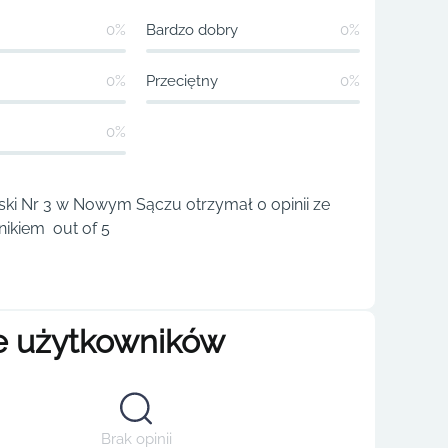
0%
Bardzo dobry
0%
0%
Przeciętny
0%
0%
ski Nr 3 w Nowym Sączu otrzymał 0 opinii ze
ikiem out of 5
e użytkowników
Brak opinii