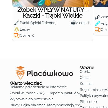
Żłobek WPŁYW NATURY -
Kaczki - Trąbki Wielkie
Żło
Punkt Opieki Dziennej
2 000 zł
Arty
Leśny
Opin
Opinie: 0
Ważne
Oferta
O nas
Warto wiedzieć
Kontakt
Reklama przedszkola w Internecie
Regulamin serwi
Żłobki w Polsce 2025 — raport o rynku opieki nad dziećmi d
Polityka prywatn
Wyprawka do przedszkola
Pliki cookie
Bluey: Bajka dla dzieci którą pokochają rodzice
Zasady korzystan