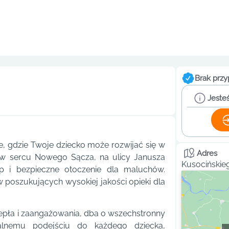
Brak przy
Jesteś
, gdzie Twoje dziecko może rozwijać się w
Adres
y w sercu Nowego Sącza, na ulicy Janusza
Kusocińskie
p i bezpieczne otoczenie dla maluchów.
w poszukujących wysokiej jakości opieki dla
epła i zaangażowania, dba o wszechstronny
alnemu podejściu do każdego dziecka,