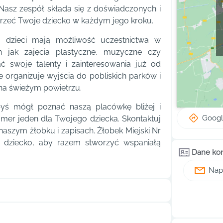
asz zespół składa się z doświadczonych i
zeć Twoje dziecko w każdym jego kroku.
dzieci mają możliwość uczestnictwa w
h jak zajęcia plastyczne, muzyczne czy
 swoje talenty i zainteresowania już od
 organizuje wyjścia do pobliskich parków i
na świeżym powietrzu.
byś mógł poznać naszą placówkę bliżej i
Goog
mer jeden dla Twojego dziecka. Skontaktuj
 naszym żłobku i zapisach. Żłobek Miejski Nr
dziecko, aby razem stworzyć wspaniałą
Dane ko
Napi