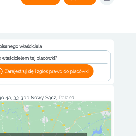
pisanego właściciela
 właścicielem tej placówki?
Zarejestruj się i zgłoś prawo do placówki
go 4a, 33-300 Nowy Sącz, Poland