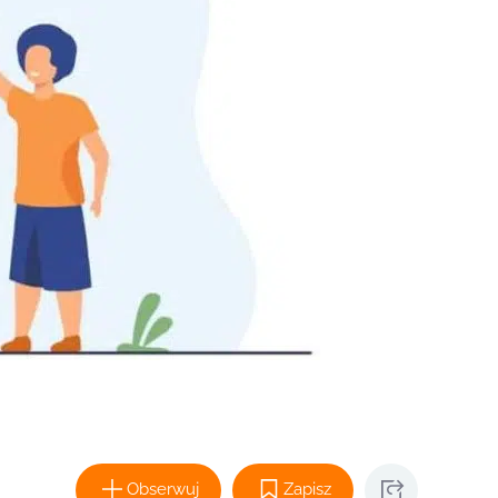
Obserwuj
Zapisz