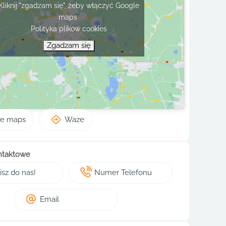
Kliknij "zgadzam się", żeby włączyć Google
maps
Polityka plików cookies
Zgadzam się
le maps
Waze
ntaktowe
sz do nas!
Numer Telefonu
Email