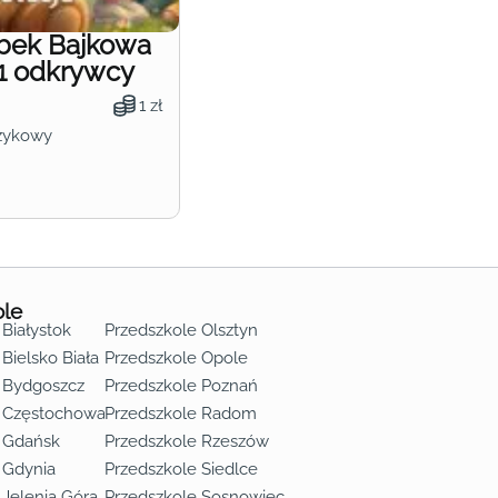
obek Bajkowa
1 odkrywcy
1 zł
zykowy
ole
 Białystok
Przedszkole Olsztyn
Bielsko Biała
Przedszkole Opole
 Bydgoszcz
Przedszkole Poznań
e Częstochowa
Przedszkole Radom
 Gdańsk
Przedszkole Rzeszów
 Gdynia
Przedszkole Siedlce
 Jelenia Góra
Przedszkole Sosnowiec