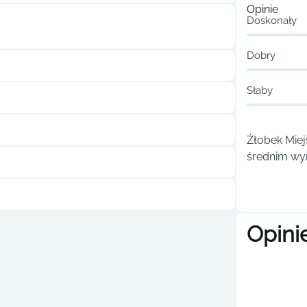
Opinie
Doskonały
Dobry
Słaby
Żłobek Miej
średnim wyn
Opini