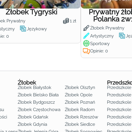
Żłobek Tygryski
Prywatny żł
Polanka 2w
bek Prywatny
1 zł
Żłobek Prywatny
styczny
Językowy
Artystyczny
Ję
ie: 0
Sportowy
Opinie: 0
Żłobek
Przedszk
Żłobek Białystok
Żłobek Olsztyn
Przedszkole
Żłobek Bielsko Biała
Żłobek Opole
Przedszkole 
Żłobek Bydgoszcz
Żłobek Poznań
Przedszkole
su
Żłobek Częstochowa
Żłobek Radom
Przedszkol
o lat 3
ości
Żłobek Gdańsk
Żłobek Rzeszów
Przedszkole
Żłobek Gdynia
Żłobek Siedlce
Przedszkole
ia z serwisu
Żłobek Jelenia Góra
Żłobek Sosnowiec
Przedszkole