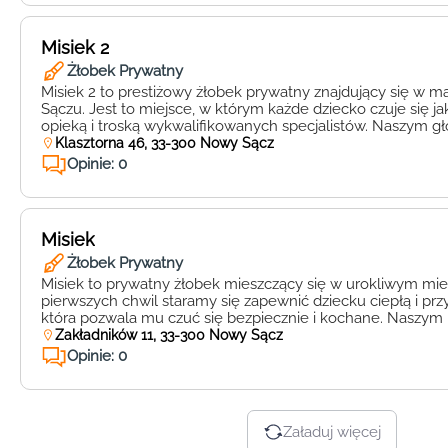
Misiek 2
Żłobek Prywatny
Misiek 2 to prestiżowy żłobek prywatny znajdujący się 
Sączu. Jest to miejsce, w którym każde dziecko czuje się 
opieką i troską wykwalifikowanych specjalistów. Naszym 
zagwarantowanie bezpieczeństwa i komfortu najmłodszy
Klasztorna 46, 33-300 Nowy Sącz
zapewnienie im odpowiedniego rozwoju na każdym poziomi
Opinie: 0
miejsce, w którym atmosfera […]
Misiek
Żłobek Prywatny
Misiek to prywatny żłobek mieszczący się w urokliwym mi
pierwszych chwil staramy się zapewnić dziecku ciepłą i prz
która pozwala mu czuć się bezpiecznie i kochane. Naszym 
dbanie o rozwój każdego malucha i zapewnienie mu opiek
Zakładników 11, 33-300 Nowy Sącz
poziomie. Nasz żłobek Misiek oferuje liczne atrakcje, które 
Opinie: 0
Załaduj więcej