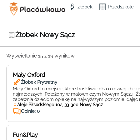
Żłobek
Przedszkole
Żłobek Nowy Sącz
Wyświetlanie 15 z 19 wyników
Mały Oxford
Żłobek Prywatny
Mały Oxford to miejsce, które troskliwie dba o rozwój i be
najmłodszych. Położony w malowniczym Nowym Sączu, Ż
zapewnia dzieciom opiekę na najwyższym poziomie, dając
ich pociechy są w najlepszych rękach. Placówka oferuje nie
Aleje Piłsudskiego 102, 33-300 Nowy Sącz
także bogaty program zajęć edukacyjnych, dostosowanych 
Opinie: 0
dzieci. Dzięki kreatywnym zabawom, […]
Fun&Play