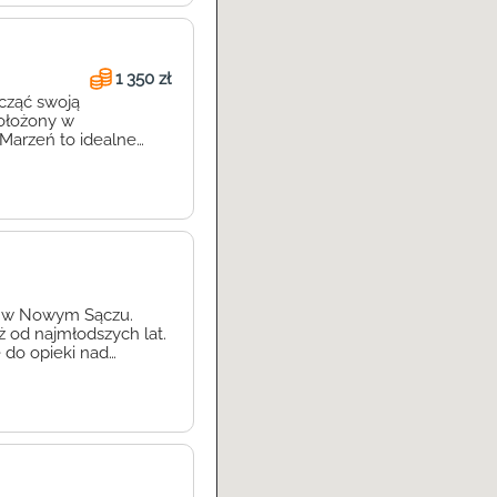
1 350 zł
cząć swoją
Położony w
Marzeń to idealne
m doświadczonej kadry
ualne podejście do
ny w Nowym Sączu.
uż od najmłodszych lat.
 do opieki nad
oje najcenniejsze
rojektowane w taki