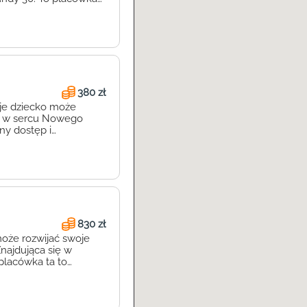
ferując im atrakcyjne
niczenia w
380 zł
oje dziecko może
ny w sercu Nowego
ny dostęp i
e rozwiązanie dla
 pociech.
830 zł
może rozwijać swoje
Znajdująca się w
placówka ta to
ub Dziecięcy
cia przedszkolne, ale