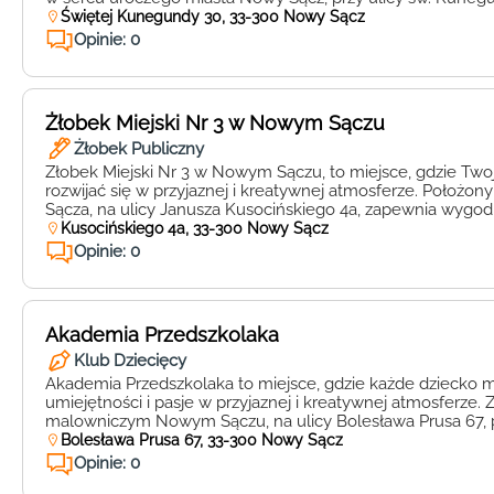
edukacyjna, która dba o wszechstronny rozwój maluchów, o
Świętej Kunegundy 30, 33-300 Nowy Sącz
zajęcia dodatkowe. W Adasiu dzieci mają możliwość uczest
Opinie: 0
różnorodnych zajęciach, […]
Żłobek Miejski Nr 3 w Nowym Sączu
Żłobek Publiczny
Złobek Miejski Nr 3 w Nowym Sączu, to miejsce, gdzie Tw
rozwijać się w przyjaznej i kreatywnej atmosferze. Położo
Sącza, na ulicy Janusza Kusocińskiego 4a, zapewnia wygod
bezpieczne otoczenie dla maluchów. Placówka ta to idealn
Kusocińskiego 4a, 33-300 Nowy Sącz
rodziców poszukujących wysokiej jakości opieki dla swoich
Opinie: 0
Wykwalifikowana kadra pedagogiczna, […]
Akademia Przedszkolaka
Klub Dziecięcy
Akademia Przedszkolaka to miejsce, gdzie każde dziecko 
umiejętności i pasje w przyjaznej i kreatywnej atmosferze. 
malowniczym Nowym Sączu, na ulicy Bolesława Prusa 67, 
prawdziwe centrum edukacji i zabawy dla najmłodszych. Kl
Bolesława Prusa 67, 33-300 Nowy Sącz
Akademia Przedszkolaka oferuje nie tylko standardowe zaję
Opinie: 0
także bogaty program zajęć dodatkowych. […]