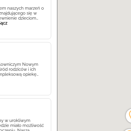
eniem naszych marzeń o
znajdującego się w
ewnienie dzieciom
gły rozwijać swoje
Sącz
decczyzny. W
indywidualnie i pod
 malowniczym Nowym
ród rodziców i ich
kompleksową opiekę
 przede wszystkim
any w urokliwym
ędzie miało możliwość
oczeniu. Nasza