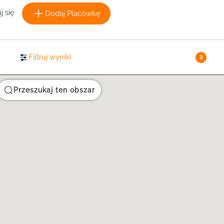
j się
Dodaj Placówkę
Filtruj wyniki
2
Przeszukaj ten obszar