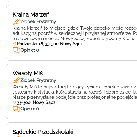
Kraina Marzeń
Żłobek Prywatny
Kraina Marzeń to miejsce, gdzie Twoje dziecko może rozpo
edukacyjną podróż w serdecznej i przyjaznej atmosferze. 
malowniczym mieście Nowy Sącz, żłobek prywatny Kraina 
miejsce dla maluchów, które pragną rozwijać się pod okie
Radziecka 18, 33-300 Nowy Sącz
pedagogicznej. W Krainie Marzeń priorytetem jest indywid
Opinie: 0
każdego dziecka. Dzięki temu, Twoje dziecko […]
Wesoły Miś
Żłobek Prywatny
Wesoły Miś to najbardziej tętniący życiem żłobek prywat
Jesteśmy instytucją, która stawia na rozwój i dobro dzieci j
Nasze przemyślane podejście oraz profesjonalne podejście
maluchami sprawiają, że rodzice z dumą powierzają nam sw
33-300, Nowy Sącz
skarby. W Wesołym Misiu całe nasze otoczenie zostało zap
Opinie: 0
sposób, […]
Sądeckie Przedszkolaki