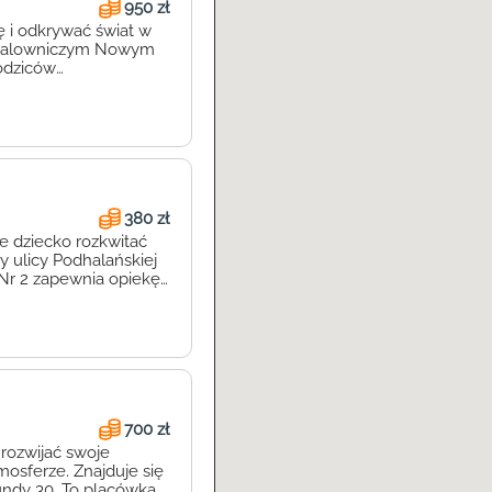
950 zł
ę i odkrywać świat w
w malowniczym Nowym
rodziców
 W Fun&Play dzieci
dodatkowych, takich
380 zł
e dziecko rozkwitać
y ulicy Podhalańskiej
Nr 2 zapewnia opiekę
asta. Nasz żłobek to
]
700 zł
 rozwijać swoje
mosferze. Znajduje się
undy 30. To placówka