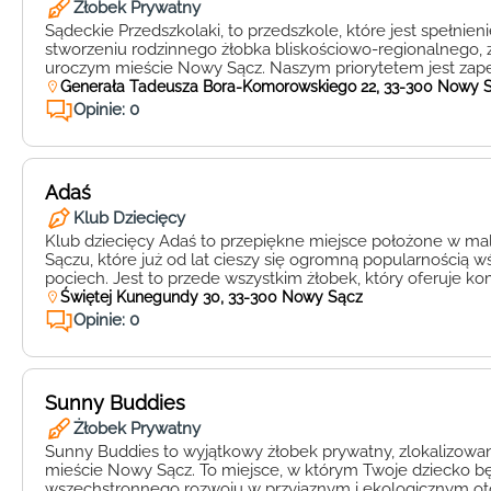
Żłobek Prywatny
Sądeckie Przedszkolaki, to przedszkole, które jest spełni
stworzeniu rodzinnego żłobka bliskościowo-regionalnego, 
uroczym mieście Nowy Sącz. Naszym priorytetem jest zap
bezpiecznego i kochającego środowiska, w którym będą mo
Generała Tadeusza Bora-Komorowskiego 22, 33-300 Nowy 
umiejętności oraz odkrywać piękno naszego regionu – Są
Opinie: 0
Sądeckich Przedszkolakach, każde dziecko jest traktowane 
opieką […]
Adaś
Klub Dziecięcy
Klub dziecięcy Adaś to przepiękne miejsce położone w
Sączu, które już od lat cieszy się ogromną popularnością wś
pociech. Jest to przede wszystkim żłobek, który oferuje 
nad dziećmi w wieku od 1 do 4 lat. Klub dziecięcy Adaś to
Świętej Kunegundy 30, 33-300 Nowy Sącz
miejsce, w którym diadem priorytetem jest zapewnienie […]
Opinie: 0
Sunny Buddies
Żłobek Prywatny
Sunny Buddies to wyjątkowy żłobek prywatny, zlokalizow
mieście Nowy Sącz. To miejsce, w którym Twoje dziecko b
wszechstronnego rozwoju w przyjaznym i ekologicznym ot