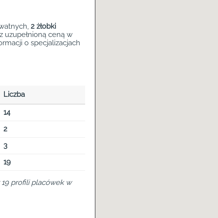
ywatnych,
2 żłobki
 z uzupełnioną ceną w
rmacji o specjalizacjach
Liczba
14
2
3
19
19 profili placówek w