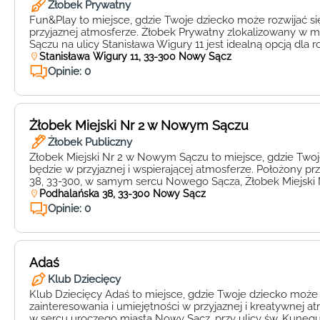
Żłobek Prywatny
Fun&Play to miejsce, gdzie Twoje dziecko może rozwijać si
przyjaznej atmosferze. Żłobek Prywatny zlokalizowany 
Sączu na ulicy Stanisława Wigury 11 jest idealną opcją dla 
poszukujących wysokiej jakości opieki dla swoich pociech.
Stanisława Wigury 11, 33-300 Nowy Sącz
mają możliwość uczestniczenia w różnorodnych zajęciach 
Opinie: 0
jak zajęcia plastyczne, muzyczne czy […]
Żłobek Miejski Nr 2 w Nowym Sączu
Żłobek Publiczny
Żłobek Miejski Nr 2 w Nowym Sączu to miejsce, gdzie Twoj
będzie w przyjaznej i wspierającej atmosferze. Położony prz
38, 33-300, w samym sercu Nowego Sącza, Żłobek Miejski 
na najwyższym poziomie dla najmłodszych mieszkańców mi
Podhalańska 38, 33-300 Nowy Sącz
miejsce, gdzie Twoje dziecko ma szansę rozwijać się pod […
Opinie: 0
Adaś
Klub Dziecięcy
Klub Dziecięcy Adaś to miejsce, gdzie Twoje dziecko może
zainteresowania i umiejętności w przyjaznej i kreatywnej at
w sercu uroczego miasta Nowy Sącz, przy ulicy św. Kuneg