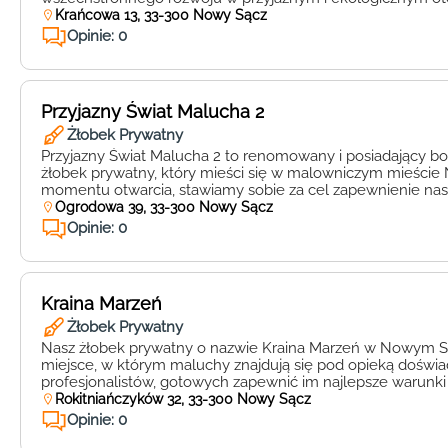
placówka, oprócz funkcji żłobka, pełni również rolę dwuję
Krańcowa 13, 33-300 Nowy Sącz
niepublicznego przedszkola. W Sunny Buddies stawiamy n
Opinie: 0
podejście do każdego maluszka. Nasze wykwalifikowane i
pedagogiczne […]
Przyjazny Świat Malucha 2
Żłobek Prywatny
Przyjazny Świat Malucha 2 to renomowany i posiadający b
żłobek prywatny, który mieści się w malowniczym mieście
momentu otwarcia, stawiamy sobie za cel zapewnienie 
bezpiecznego i pełnego ciepła oraz miłości miejsca, w któr
Ogrodowa 39, 33-300 Nowy Sącz
przekraczać swoje własne granice. Nasze wartości opierają s
Opinie: 0
Collegium […]
Kraina Marzeń
Żłobek Prywatny
Nasz żłobek prywatny o nazwie Kraina Marzeń w Nowym S
miejsce, w którym maluchy znajdują się pod opieką doświ
profesjonalistów, gotowych zapewnić im najlepsze warunki
atmosferę. Nasza placówka to prawdziwa oaza dla najmłod
Rokitniańczyków 32, 33-300 Nowy Sącz
dziecko może rozwijać swoje umiejętności, zdobywać nowe
Opinie: 0
tworzyć niezapomniane wspomnienia. Jesteśmy przekonani,