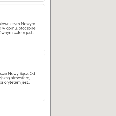
w malowniczym Nowym
jak w domu, otoczone
głównym celem jest
m podopiecznym oraz
e. Misiek 2 to
eście Nowy Sącz. Od
yjazną atmosferę,
priorytetem jest
i na najwyższym
mają na celu […]