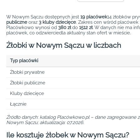
W Nowym Sączu dostępnych jest
19 placówek
14 żłobków pr
publiczne
oraz
3 kluby dziecięce
. Zakres cen wśród placówek
Placówkowo wynosi od
380 zł
do
1512 zł
. W danych nie ma info
placówek, co odzwierciedla aktualny stan ofert w mieście.
Żłobki w Nowym Sączu w liczbach
Typ placówki
Żłobki prywatne
Żłobki publiczne
Kluby dziecięce
Łącznie
Źródło danych: katalog Placówkowo.pl – dane zagregowane z 
Nowym Sączu; aktualizacja: 07.2026.
Ile kosztuje żłobek w Nowym Sączu?