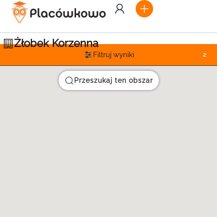
Żłobek Korzenna
Filtruj wyniki
2
Przeszukaj ten obszar