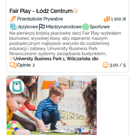
Fair Play - Łódź Centrum
Przedszkole Prywatne
1 100 zł
Językowe
Międzynarodowe
Sportowe
Na pierwszą łódzką placówkę sieci Fair Play wybrałam
biurowiec wysokiej klasy, aby zapewnić naszym
podopiecznym najlepsze warunki do codziennej
edukacji i zabawy. University Business Park
Nowoczesne systemy zarządzania budynkiem
gwarantują wysoką jakość powietrza oraz jego
University Business Park 1, Wólczańska 180
odpowiedni poziom wilgotności, czyli czynniki
Opinie: 2
3,00 / 5
przekładające się na zdrowie naszych maluszków.
Zachowanie odpowiedniej temperatury dzięki
inteligentnym termostatom oraz systemy
bezpieczeństwa […]