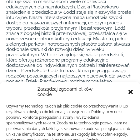
oferuje swoim mieszkańcom wiele możliwości
edukacyjnych dla najmłodszych. Dzięki Placówkowo
znalezienie przedszkola w Łodzi staje się niezwykle proste i
intuicyjne. Nasza interaktywna mapa umożliwia szybki
dostęp do najważniejszych informacji, co czyni proces
wyboru przedszkola przyjemnym i bezstresowym. Łódź,
znana z bogatej historii przemysłowej, przekształca się w
nowoczesne centrum kultury i edukacji. Miasto to, pełne
zielonych parków i nowoczesnych placów zabaw, stwarza
doskonałe warunki do rozwoju dzieci w wieku
przedszkolnym. W Łodzi znajduje się wiele przedszkoli,
które oferują różnorodne programy edukacyjne,
dostosowane do indywidualnych potrzeb i zainteresowań
dzieci. Przedszkole Łódź to fraza, która przyciąga uwagę
rodziców poszukujących najlepszych placówek dla swoich
pociech. Dzięki Placówkowo, rodzice mogą łatwo
porównać różne przedszkola w Łodzi, sprawdzić ich
Zarządzaj zgodami plików
lokalizację, ofertę edukacyjną, a także opinie innych
cookie
rodziców. Wybór odpowiedniego przedszkola jest
kluczowy dla wczesnego rozwoju dziecka, dlatego nasza
Używamy technologii takich jak pliki cookie do przechowywania i/lub
platforma dostarcza wszelkich niezbędnych informacji, aby
uzyskiwania dostępu do informacji o urządzeniu. Robimy to w celu
podjąć świadomą decyzję. Przedszkole Łódź to nie tylko
poprawy komfortu przeglądania strony i wyświetlania
miejsce nauki, ale także przestrzeń, gdzie dzieci nawiązują
spersonalizowanych reklam. Zgoda na te technologie pozwoli nam na
pierwsze przyjaźnie i rozwijają swoje pasje. Łódzkie
przedszkola oferują szeroką gamę zajęć dodatkowych, od
przetwarzanie danych takich jak zachowanie podczas przeglądania lub
nauki języków obcych po zajęcia artystyczne i sportowe, co
unikalne identyfikatory na tej stronie. Brak zgody lub wycofanie zgody,
sprawia, że każde dziecko może znaleźć coś dla siebie.