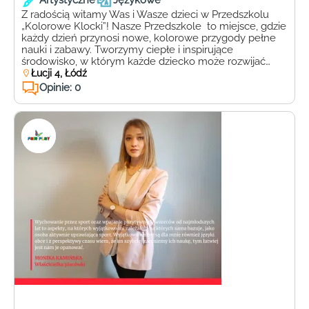
Artystyczne
Językowe
Z radością witamy Was i Wasze dzieci w Przedszkolu
„Kolorowe Klocki”! Nasze Przedszkole to miejsce, gdzie
każdy dzień przynosi nowe, kolorowe przygody pełne
nauki i zabawy. Tworzymy ciepłe i inspirujące
środowisko, w którym każde dziecko może rozwijać
swoje umiejętności, wyobraźnię i pasje. Zapraszamy
Łucji 4, Łódź
dzieci w wieku od 2,5 do 6 lat, w godzinach 7:00-17:00.
Opinie: 0
Nasze […]