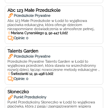
przedszkole oferuje ciepłą, rodzinną atmosferę, w której
każde dziecko może czuć się bezpiecznie i kochane. W
Przedszkolu Zgromadzenia Sióstr Karmelitanek
Abc 123 Małe Przedszkole
Dzieciątka Jezus, wykwalifikowana kadra […]
Przedszkole Prywatne
Abc 123 Małe Przedszkole w Łodzi to wyjątkowa
placówka edukacyjna, która oferuje dzieciom
niezapomniane doświadczenia w atmosferze pełnej
ciepła, radości i bezpieczeństwa. Położone przy ulicy
Mariana Cynarskiego 9, 92-447 Łódź
Mariana Cynarskiego 9, 92-447, Łódź, przedszkole jest
Opinie: 0
idealnym miejscem, gdzie maluchy mogą rozwijać
swoje umiejętności i talenty pod okiem
wykwalifikowanej kadry pedagogicznej. W Abc 123
Talents Garden
Małym Przedszkolu priorytetem jest wszechstronny […]
Przedszkole Prywatne
Przedszkole Prywatne Talents Garden w Łodzi to
wyjątkowa przestrzeń, która stawia na wszechstronny
rozwój dzieci, łącząc nowoczesne metody edukacyjne z
ciepłą i przyjazną atmosferą. Mieści się przy ulicy
Świtezianki 12, 91-498 Łódź
Świtezianki 12, 91-496 Łódź, w dogodnej lokalizacji, która
Opinie: 0
zapewnia łatwy dojazd zarówno samochodem, jak i
komunikacją miejską. Talents Garden to przedszkole,
które wyróżnia się indywidualnym podejściem do […]
Słoneczko
Punkt Przedszkolny
Punkt Przedszkolny Słoneczko w Łodzi to wyjątkowa
placówka, która z pasją i zaangażowaniem wspiera