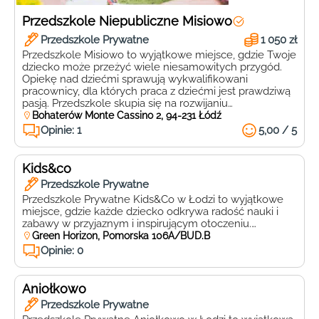
Przedszkole Niepubliczne Misiowo
Przedszkole Prywatne
1 050 zł
Przedszkole Misiowo to wyjątkowe miejsce, gdzie Twoje
dziecko może przeżyć wiele niesamowitych przygód.
Opiekę nad dziećmi sprawują wykwalifikowani
pracownicy, dla których praca z dziećmi jest prawdziwą
pasją. Przedszkole skupia się na rozwijaniu
intelektualnym oraz ruchowym dzieci poprzez
Bohaterów Monte Cassino 2, 94-231 Łódź
różnorodne zajęcia, takie jak logorytmika, zajęcia
Opinie: 1
5,00 / 5
sportowe, kulinarne czy robotyka. Jednym z priorytetów
w Przedszkolu Misiowo jest rozwój […]
Kids&co
Przedszkole Prywatne
Przedszkole Prywatne Kids&Co w Łodzi to wyjątkowe
miejsce, gdzie każde dziecko odkrywa radość nauki i
zabawy w przyjaznym i inspirującym otoczeniu.
Usytuowane przy ulicy Pomorskiej 106A BUD.B, 91-402,
Green Horizon, Pomorska 106A/BUD.B
Łódź, placówka oferuje nowoczesne i bezpieczne
Opinie: 0
warunki, które sprzyjają wszechstronnemu rozwojowi
najmłodszych. Kids&Co to przedszkole, które stawia na
indywidualne podejście do każdego dziecka, dbając o
Aniołkowo
rozwijanie jego […]
Przedszkole Prywatne