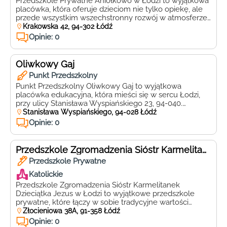
Przedszkole Prywatne Aniołkowo w Łodzi to wyjątkowa
placówka, która oferuje dzieciom nie tylko opiekę, ale
przede wszystkim wszechstronny rozwój w atmosferze
pełnej ciepła i zrozumienia. Zlokalizowane przy ulicy
Krakowska 42, 94-302 Łódź
Krakowskiej 42, 94-302, Łódź, Aniołkowo jest miejscem,
Opinie: 0
gdzie każde dziecko czuje się wyjątkowe i kochane.
Aniołkowo wyróżnia się bogatą ofertą zajęć
dodatkowych, które wspierają rozwój intelektualny,
Oliwkowy Gaj
emocjonalny […]
Punkt Przedszkolny
Punkt Przedszkolny Oliwkowy Gaj to wyjątkowa
placówka edukacyjna, która mieści się w sercu Łodzi,
przy ulicy Stanisława Wyspiańskiego 23, 94-040.
Oliwkowy Gaj jest miejscem, gdzie każde dziecko może
Stanisława Wyspiańskiego, 94-028 Łódź
rozwijać swoje talenty i pasje w atmosferze pełnej
Opinie: 0
ciepła, zrozumienia i wsparcia. Dzięki profesjonalnej i
wykwalifikowanej kadrze, przedszkole zapewnia
najwyższy poziom opieki i edukacji, dbając jednocześnie
Przedszkole Zgromadzenia Sióstr Karmelitanek Dzieciątka Jezus
o […]
Przedszkole Prywatne
Katolickie
Przedszkole Zgromadzenia Sióstr Karmelitanek
Dzieciątka Jezus w Łodzi to wyjątkowe przedszkole
prywatne, które łączy w sobie tradycyjne wartości
katolickie z nowoczesnym podejściem do edukacji.
Złocieniowa 38A, 91-358 Łódź
Zlokalizowane przy ulicy Złocieniowej 38A, 91-358 Łódź,
Opinie: 0