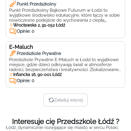
Punkt Przedszkolny
Punkt Przedszkolny Bajkowe Futurum w Łodzi to
wyjątkowe środowisko edukacyjne, które łączy w sobie
nowoczesne podejście do wychowania z ciepłą,
domową atmosferą. Zlokalizowany przy ulicy
Wrocławska 2, 91-052 Łódź
Wrocławskiej 2, 91-052, Bajkowe Futurum jest
Opinie: 0
miejscem, gdzie każde dziecko może rozwijać swoje
talenty, zainteresowania i umiejętności w bezpiecznym i
inspirującym otoczeniu. Bajkowe Futurum oferuje
E-Maluch
bogaty program zajęć dodatkowych, który […]
Przedszkole Prywatne
Przedszkole Prywatne E-Maluch w Łodzi to wyjątkowe
miejsce, gdzie dzieci odkrywają świat w atmosferze
radości, bezpieczeństwa i kreatywności. Zlokalizowane
przy ulicy Inflanckiej 16, 91-857, Łódź, przedszkole
Inflancka 16, 90-001 Łódź
oferuje nowoczesne i przyjazne środowisko, które
Opinie: 0
wspiera rozwój każdego malucha. W E-Maluch
priorytetem jest indywidualne podejście do każdego
dziecka. Dzięki wykwalifikowanej kadrze pedagogicznej,
która składa się z nauczycieli z […]
Załaduj więcej
Interesuje cię Przedszkole Łódź ?
Łódź, dynamicznie rozwijające się miasto w sercu Polski,