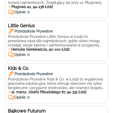
rozwój najmłodszych. Znajdujący się przy ul. Pługowej
40, 94-238, Łódź, Słoneczko oferuje nie tylko
Pługowa 40, 94-238 Łódź
bezpieczne i przyjazne środowisko, ale również bogaty
Opinie: 0
program edukacyjny, który pomoże dzieciom zyskać
pewność siebie i odkrywać świat w atmosferze radości i
zabawy. Kadra pedagogiczna w Słoneczku […]
Little Genius
Przedszkole Prywatne
Przedszkole Prywatne Little Genius w Łodzi to
prawdziwa oaza dla najmłodszych, gdzie dzieci mogą
rozwijać swoje talenty i zainteresowania w przyjaznej,
pełnej ciepła atmosferze. Zlokalizowane przy ulicy
Henryka Sienkiewicza, 90-001 Łódź
Henryka Sienkiewicza 100, 90-357, Łódź, Little Genius
Opinie: 0
oferuje wyjątkowe warunki do nauki i zabawy, które
wspierają wszechstronny rozwój każdego malucha.
Little Genius wyróżnia się bogatą ofertą zajęć
Kids & Co.
dodatkowych, […]
Przedszkole Prywatne
Przedszkole Prywatne Kids & Co. w Łodzi to wyjątkowa
placówka edukacyjna, która oferuje dzieciom nie tylko
bezpieczne i przyjazne środowisko, ale również bogaty
program edukacyjny dostosowany do potrzeb
al. marsz. Józefa Piłsudskiego 87, 92-332 Łódź
najmłodszych. Zlokalizowane przy ulicy marsz. Józefa
Opinie: 0
Piłsudskiego 87, 92-322, Łódź, Kids & Co. to miejsce,
gdzie każde dziecko może rozwijać swoje talenty i
zainteresowania pod okiem wykwalifikowanej […]
Bajkowe Futurum