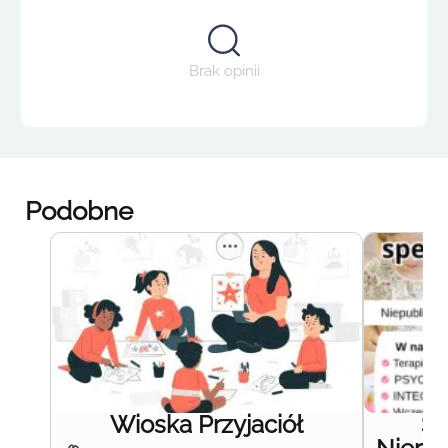
Brak opinii
Podobne
Wioska Przyjaciół
S