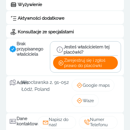
Wyżywienie
Aktywności dodatkowe
Konsultacje ze specjalistami
Brak
Jesteś właścicielem tej
przypisanego
placówki?
właściciela
Zarejestruj się i zgłoś
prawo do placówki
Wrocławska 2, 91-052
Adres
Google maps
Łódź, Poland
Waze
Dane
Napisz do
Numer
kontaktowe
nas!
Telefonu