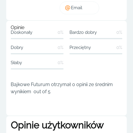
Email
Opinie
Doskonały
0%
Bardzo dobry
0%
Dobry
0%
Przeciętny
0%
Słaby
0%
Bajkowe Futurum otrzymał 0 opinii ze średnim
wynikiem out of 5
Opinie użytkowników