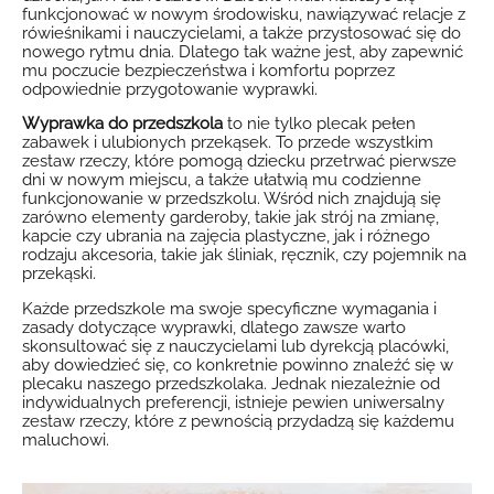
funkcjonować w nowym środowisku, nawiązywać relacje z
rówieśnikami i nauczycielami, a także przystosować się do
nowego rytmu dnia. Dlatego tak ważne jest, aby zapewnić
mu poczucie bezpieczeństwa i komfortu poprzez
odpowiednie przygotowanie wyprawki.
Wyprawka do przedszkola
to nie tylko plecak pełen
zabawek i ulubionych przekąsek. To przede wszystkim
zestaw rzeczy, które pomogą dziecku przetrwać pierwsze
dni w nowym miejscu, a także ułatwią mu codzienne
funkcjonowanie w przedszkolu. Wśród nich znajdują się
zarówno elementy garderoby, takie jak strój na zmianę,
kapcie czy ubrania na zajęcia plastyczne, jak i różnego
rodzaju akcesoria, takie jak śliniak, ręcznik, czy pojemnik na
przekąski.
Każde przedszkole ma swoje specyficzne wymagania i
zasady dotyczące wyprawki, dlatego zawsze warto
skonsultować się z nauczycielami lub dyrekcją placówki,
aby dowiedzieć się, co konkretnie powinno znaleźć się w
plecaku naszego przedszkolaka. Jednak niezależnie od
indywidualnych preferencji, istnieje pewien uniwersalny
zestaw rzeczy, które z pewnością przydadzą się każdemu
maluchowi.