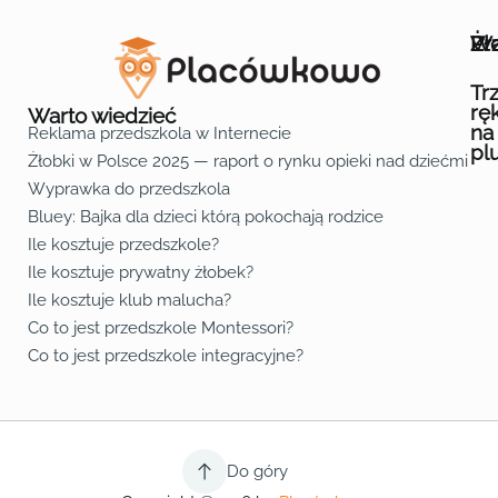
Wa
Żł
Pr
Ofe
O n
Kon
Reg
Pol
Pli
Zas
Map
Żło
Żło
Żło
Żło
Żło
Żło
Żło
Żło
Żło
Żło
Żło
Żło
Żło
Żło
Żło
Żło
Żł
Żło
Żło
Żło
Żło
Żło
Żło
Żło
Żło
Prz
Prz
Prz
Prz
Prz
Prz
Prz
Prz
Prz
Prz
Prz
Prz
Prz
Prz
Prz
Prz
Prz
Prz
Prz
Prz
Prz
Prz
Prz
Prz
Prz
Tr
rę
Warto wiedzieć
na
Reklama przedszkola w Internecie
pl
Żłobki w Polsce 2025 — raport o rynku opieki nad dziećmi do 
Fa
Lin
Yo
Wyprawka do przedszkola
Bluey: Bajka dla dzieci którą pokochają rodzice
Ile kosztuje przedszkole?
Ile kosztuje prywatny żłobek?
Ile kosztuje klub malucha?
Co to jest przedszkole Montessori?
Co to jest przedszkole integracyjne?
Do góry