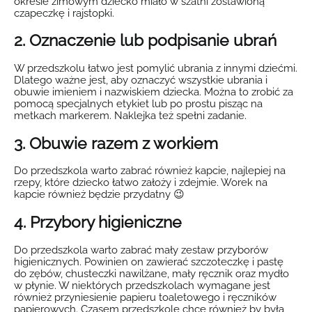
okresie zimowym dziecko miało w szatni zostawioną
czapeczkę i rajstopki.
2. Oznaczenie lub podpisanie ubrań
W przedszkolu łatwo jest pomylić ubrania z innymi dziećmi.
Dlatego ważne jest, aby oznaczyć wszystkie ubrania i
obuwie imieniem i nazwiskiem dziecka. Można to zrobić za
pomocą specjalnych etykiet lub po prostu pisząc na
metkach markerem. Naklejka też spełni zadanie.
3. Obuwie razem z workiem
Do przedszkola warto zabrać również kapcie, najlepiej na
rzepy, które dziecko łatwo założy i zdejmie. Worek na
kapcie również będzie przydatny 😉
4. Przybory higieniczne
Do przedszkola warto zabrać mały zestaw przyborów
higienicznych. Powinien on zawierać szczoteczkę i pastę
do zębów, chusteczki nawilżane, mały ręcznik oraz mydło
w płynie. W niektórych przedszkolach wymagane jest
również przyniesienie papieru toaletowego i ręczników
papierowych. Czasem przedszkole chce również by była