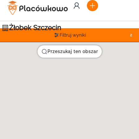
Żłobek Szczecin
Filtruj wyniki
2
Przeszukaj ten obszar