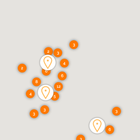
3
2
3
4
2
6
6
8
12
4
5
3
3
3
6
3