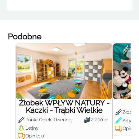
Podobne
Żłobek WPŁYW NATURY -
Ż
Kaczki - Trąbki Wielkie
Żłobek
Punkt Opieki Dziennej
2 000 zł
Artysty
Leśny
Opinie:
Opinie: 0