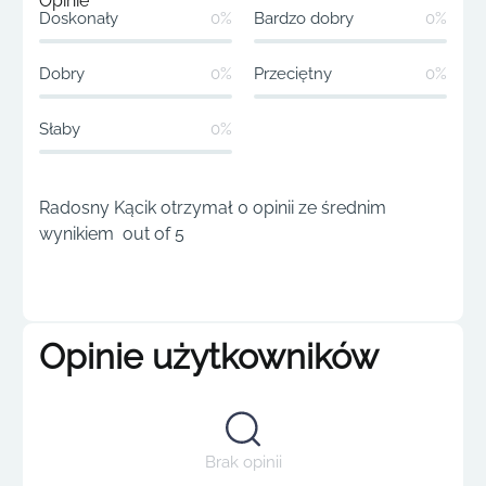
Opinie
Doskonały
0%
Bardzo dobry
0%
Dobry
0%
Przeciętny
0%
Słaby
0%
Radosny Kącik otrzymał 0 opinii ze średnim
wynikiem out of 5
Opinie użytkowników
Brak opinii