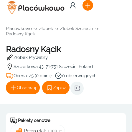
Placówkowo
->
Żłobek
->
Żłobek Szczecin
->
Radosny Kącik
Radosny Kącik
Żłobek Prywatny
Szczerkowa 43, 71-751 Szczecin, Poland
Ocena: /5 (0 opinii)
0 obserwujących
Obserwuj
Zapisz
Pakiety cenowe
Pełen etat: 1 100 zł