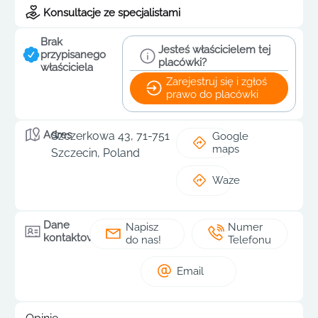
Konsultacje ze specjalistami
Brak
Jesteś właścicielem tej
przypisanego
placówki?
właściciela
Zarejestruj się i zgłoś
prawo do placówki
Adres
Szczerkowa 43, 71-751
Google
maps
Szczecin, Poland
Waze
Dane
Napisz
Numer
kontaktowe
do nas!
Telefonu
Email