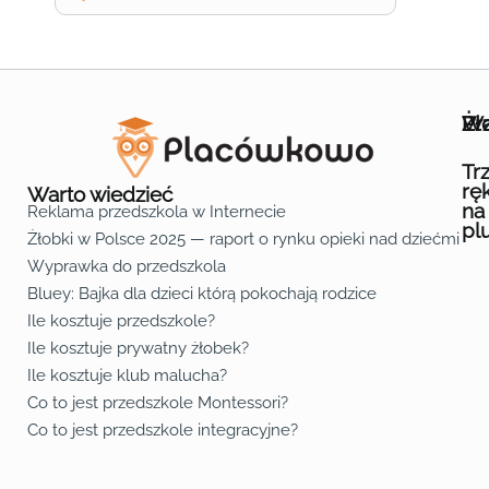
Wa
Żł
Pr
Ofe
O n
Kon
Reg
Pol
Pli
Zas
Map
Żło
Żło
Żło
Żło
Żło
Żło
Żło
Żło
Żło
Żło
Żło
Żło
Żło
Żło
Żło
Żło
Żł
Żło
Żło
Żło
Żło
Żło
Żło
Żło
Żło
Prz
Prz
Prz
Prz
Prz
Prz
Prz
Prz
Prz
Prz
Prz
Prz
Prz
Prz
Prz
Prz
Prz
Prz
Prz
Prz
Prz
Prz
Prz
Prz
Prz
Tr
rę
Warto wiedzieć
na
Reklama przedszkola w Internecie
pl
Żłobki w Polsce 2025 — raport o rynku opieki nad dziećmi do 
Fa
Lin
Yo
Wyprawka do przedszkola
Bluey: Bajka dla dzieci którą pokochają rodzice
Ile kosztuje przedszkole?
Ile kosztuje prywatny żłobek?
Ile kosztuje klub malucha?
Co to jest przedszkole Montessori?
Co to jest przedszkole integracyjne?