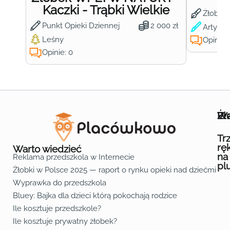
Kaczki - Trąbki Wielkie
Żłobek
Punkt Opieki Dziennej
2 000 zł
Artysty
Leśny
Opinie:
Opinie: 0
Wa
Żł
Pr
Ofe
O n
Kon
Reg
Pol
Pli
Zas
Map
Żło
Żło
Żło
Żło
Żło
Żło
Żło
Żło
Żło
Żło
Żło
Żło
Żło
Żło
Żło
Żło
Żł
Żło
Żło
Żło
Żło
Żło
Żło
Żło
Żło
Prz
Prz
Prz
Prz
Prz
Prz
Prz
Prz
Prz
Prz
Prz
Prz
Prz
Prz
Prz
Prz
Prz
Prz
Prz
Prz
Prz
Prz
Prz
Prz
Prz
Tr
rę
Warto wiedzieć
na
Reklama przedszkola w Internecie
pl
Żłobki w Polsce 2025 — raport o rynku opieki nad dziećmi do 
Fa
Lin
Yo
Wyprawka do przedszkola
Bluey: Bajka dla dzieci którą pokochają rodzice
Ile kosztuje przedszkole?
Ile kosztuje prywatny żłobek?