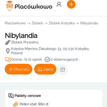
Placówkowo
->
Żłobek
->
Żłobek Kobyłka
->
Nibylandia
Nibylandia
Żłobek Prywatny
Księdza Marcina Załuskiego 33, 05-230 Kobyłka,
Poland
Ocena: /5 (0 opinii)
0 obserwujących
Obserwuj
Zapisz
Pakiety cenowe
Pełen etat: 860 zł