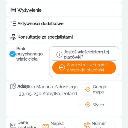
Wyżywienie
Aktywności dodatkowe
Konsultacje ze specjalistami
Brak
Jesteś właścicielem tej
przypisanego
placówki?
właściciela
Zarejestruj się i zgłoś
prawo do placówki
Adres
Księdza Marcina Załuskiego
Google
maps
33, 05-230 Kobyłka, Poland
Waze
Dane
Napisz
Numer
kontaktowe