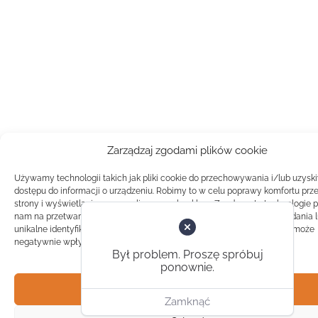
Zarządzaj zgodami plików cookie
Używamy technologii takich jak pliki cookie do przechowywania i/lub uzysk
dostępu do informacji o urządzeniu. Robimy to w celu poprawy komfortu prz
strony i wyświetlania spersonalizowanych reklam. Zgoda na te technologie 
nam na przetwarzanie danych takich jak zachowanie podczas przeglądania 
unikalne identyfikatory na tej stronie. Brak zgody lub wycofanie zgody, może
negatywnie wpłynąć na pewne cechy i funkcje.
Był problem. Proszę spróbuj
ponownie.
Akceptuj
Zamknąć