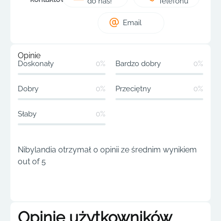
do nas!
Telefonu
Email
Opinie
Doskonały
0%
Bardzo dobry
0%
Dobry
0%
Przeciętny
0%
Słaby
0%
Nibylandia otrzymał 0 opinii ze średnim wynikiem
out of 5
Opinie użytkowników