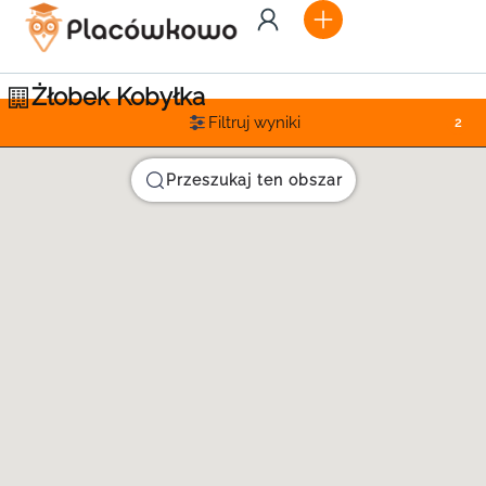
Żłobek Kobyłka
Filtruj wyniki
2
Przeszukaj ten obszar