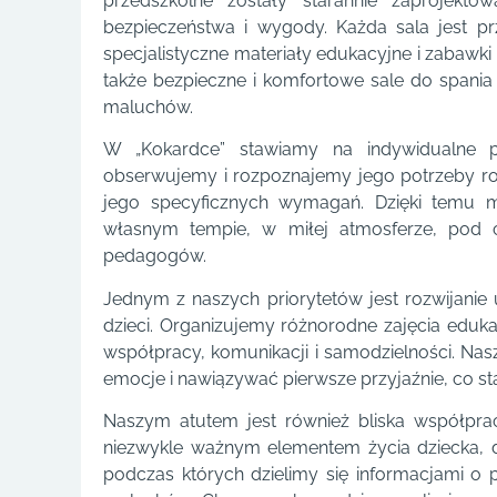
przedszkolne zostały starannie zaprojekto
bezpieczeństwa i wygody. Każda sala jest p
specjalistyczne materiały edukacyjne i zabawk
także bezpieczne i komfortowe sale do spani
maluchów.
W „Kokardce” stawiamy na indywidualne p
obserwujemy i rozpoznajemy jego potrzeby r
jego specyficznych wymagań. Dzięki temu 
własnym tempie, w miłej atmosferze, pod
pedagogów.
Jednym z naszych priorytetów jest rozwijanie
dzieci. Organizujemy różnorodne zajęcia eduka
współpracy, komunikacji i samodzielności. Nas
emocje i nawiązywać pierwsze przyjaźnie, co s
Naszym atutem jest również bliska współpra
niezwykle ważnym elementem życia dziecka, d
podczas których dzielimy się informacjami o p