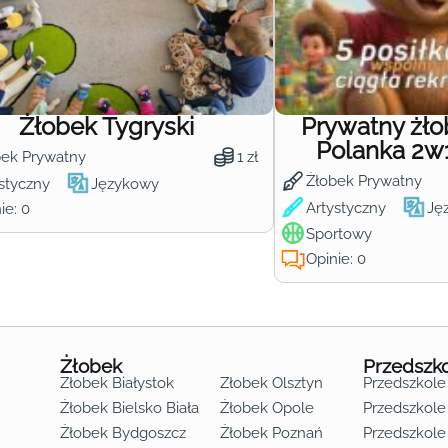
Żłobek Tygryski
Prywatny żł
Polanka 2w
bek Prywatny
1 zł
Żłobek Prywatny
styczny
Językowy
Artystyczny
Ję
ie: 0
Sportowy
Opinie: 0
Żłobek
Przedszk
Żłobek Białystok
Żłobek Olsztyn
Przedszkole
Żłobek Bielsko Biała
Żłobek Opole
Przedszkole 
Żłobek Bydgoszcz
Żłobek Poznań
Przedszkole