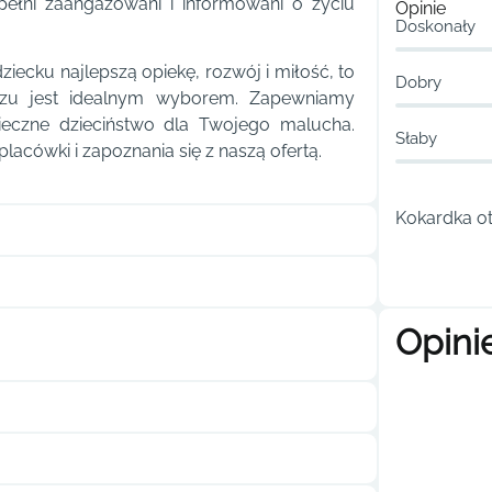
pełni zaangażowani i informowani o życiu
Opinie
Doskonały
iecku najlepszą opiekę, rozwój i miłość, to
Dobry
zu jest idealnym wyborem. Zapewniamy
ieczne dzieciństwo dla Twojego malucha.
Słaby
acówki i zapoznania się z naszą ofertą.
Kokardka ot
Opini