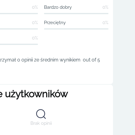
0%
Bardzo dobry
0%
0%
Przeciętny
0%
0%
rzymał 0 opinii ze średnim wynikiem out of 5
e użytkowników
Brak opinii