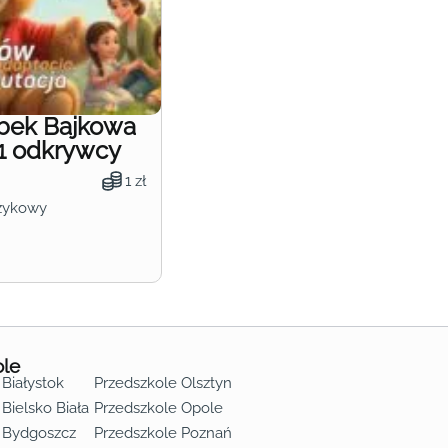
obek Bajkowa
1 odkrywcy
1 zł
zykowy
ole
 Białystok
Przedszkole Olsztyn
Bielsko Biała
Przedszkole Opole
 Bydgoszcz
Przedszkole Poznań