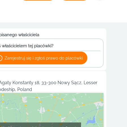
pisanego właściciela
 właścicielem tej placówki?
Zarejestruj się i zgłoś prawo do placówki
gaty Konstanty 18, 33-300 Nowy Sącz, Lesser
odeship, Poland