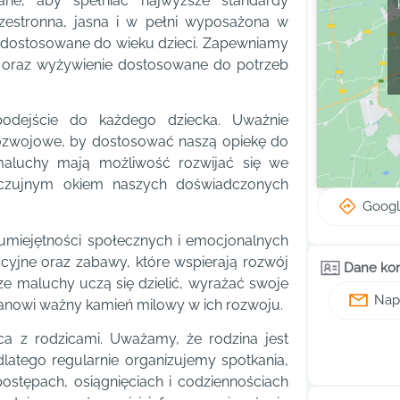
wane, aby spełniać najwyższe standardy
rzestronna, jasna i w pełni wyposażona w
i dostosowane do wieku dzieci. Zapewniamy
a oraz wyżywienie dostosowane do potrzeb
odejście do każdego dziecka. Uważnie
ozwojowe, by dostosować naszą opiekę do
maluchy mają możliwość rozwijać się we
 czujnym okiem naszych doświadczonych
Goog
 umiejętności społecznych i emocjonalnych
cyjne oraz zabawy, które wspierają rozwój
Dane ko
ze maluchy uczą się dzielić, wyrażać swoje
Napi
tanowi ważny kamień milowy w ich rozwoju.
ca z rodzicami. Uważamy, że rodzina jest
latego regularnie organizujemy spotkania,
ostępach, osiągnięciach i codziennościach