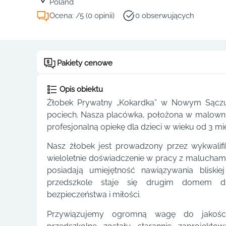
Poland
Ocena: /5 (0 opinii)
0 obserwujących
Pakiety cenowe
Opis obiektu
Żłobek Prywatny „Kokardka” w Nowym Sączu
pociech. Nasza placówka, położona w malownic
profesjonalną opiekę dla dzieci w wieku od 3 mie
Nasz żłobek jest prowadzony przez wykwalif
wieloletnie doświadczenie w pracy z maluchami. 
posiadają umiejętność nawiązywania bliskie
przedszkole staje się drugim domem d
bezpieczeństwa i miłości.
Przywiązujemy ogromną wagę do jakości 