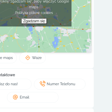
Kliknij "zgadzam się", żeby włączyć Google
maps
Polityka plików cookies
Zgadzam się
le maps
Waze
ntaktowe
sz do nas!
Numer Telefonu
Email