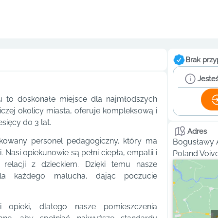
Brak przy
Jesteś
 to doskonałe miejsce dla najmłodszych
zej okolicy miasta, oferuje kompleksową i
sięcy do 3 lat.
Adres
ikowany personel pedagogiczny, który ma
Bogusławy A
Nasi opiekunowie są pełni ciepła, empatii i
Poland Voiv
j relacji z dzieckiem. Dzięki temu nasze
la każdego malucha, dając poczucie
opieki, dlatego nasze pomieszczenia