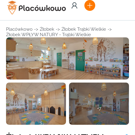
Placówkowo
->
Żłobek
->
Żłobek Trąbki Wielkie
->
Żłobek WPŁYW NATURY - Trąbki Wielkie
+7