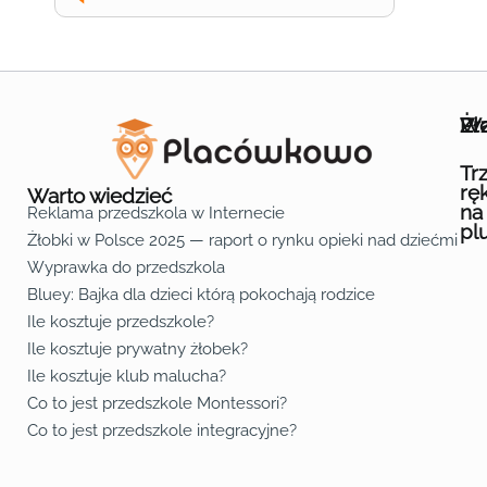
Wa
Żł
Pr
Ofe
O n
Kon
Reg
Pol
Pli
Zas
Map
Żło
Żło
Żło
Żło
Żło
Żło
Żło
Żło
Żło
Żło
Żło
Żło
Żło
Żło
Żło
Żło
Żł
Żło
Żło
Żło
Żło
Żło
Żło
Żło
Żło
Prz
Prz
Prz
Prz
Prz
Prz
Prz
Prz
Prz
Prz
Prz
Prz
Prz
Prz
Prz
Prz
Prz
Prz
Prz
Prz
Prz
Prz
Prz
Prz
Prz
Tr
rę
Warto wiedzieć
na
Reklama przedszkola w Internecie
pl
Żłobki w Polsce 2025 — raport o rynku opieki nad dziećmi do 
Fa
Lin
Yo
Wyprawka do przedszkola
Bluey: Bajka dla dzieci którą pokochają rodzice
Ile kosztuje przedszkole?
Ile kosztuje prywatny żłobek?
Ile kosztuje klub malucha?
Co to jest przedszkole Montessori?
Co to jest przedszkole integracyjne?