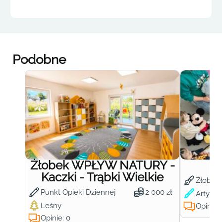
Podobne
Żłobek WPŁYW NATURY -
Ż
Kaczki - Trąbki Wielkie
Żłobek
Punkt Opieki Dziennej
2 000 zł
Artysty
Leśny
Opinie:
Opinie: 0