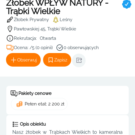
Żłobek WPŁYW NATURY -
Trąbki Wielkie
Żłobek Prywatny
Leśny
Pawłowskiej 45, Trąbki Wielkie
Rekrutacja:
Otwarta
Ocena: /5 (0 opinii)
0 obserwujących
Obserwuj
Zapisz
Pakiety cenowe
Pełen etat: 2 200 zł
Opis obiektu
Nasz żłobek w Trąbkach Wielkich to kameralna