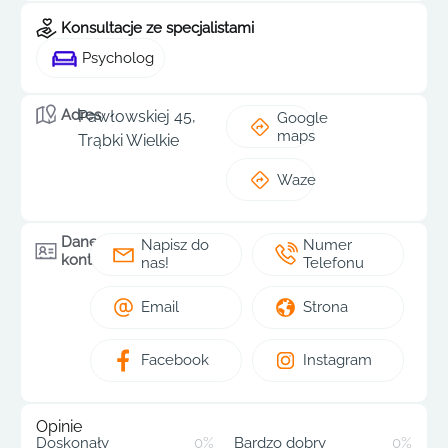
Konsultacje ze specjalistami
Psycholog
Adres
Pawłowskiej 45,
Google
maps
Trąbki Wielkie
Waze
Dane
Napisz do
Numer
kontaktowe
nas!
Telefonu
Email
Strona
Facebook
Instagram
Opinie
Doskonały
0%
Bardzo dobry
0%