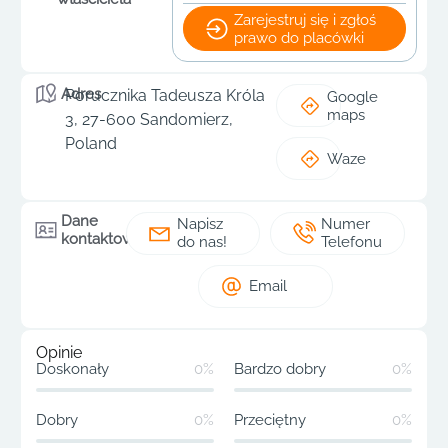
Zarejestruj się i zgłoś
prawo do placówki
Adres
Porucznika Tadeusza Króla
Google
maps
3, 27-600 Sandomierz,
Poland
Waze
Dane
Napisz
Numer
kontaktowe
do nas!
Telefonu
Email
Opinie
Doskonały
0%
Bardzo dobry
0%
Dobry
0%
Przeciętny
0%