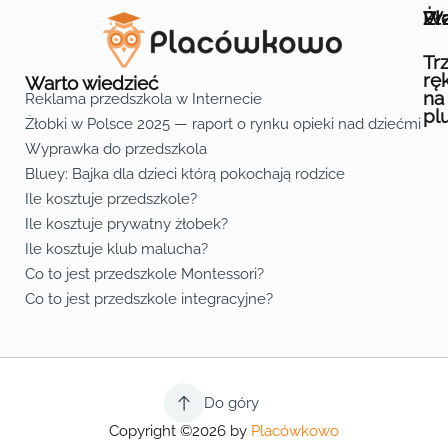
Wa
Żł
Pr
Ofe
O n
Kon
Reg
Pol
Pli
Zas
Map
Żło
Żło
Żło
Żło
Żło
Żło
Żło
Żło
Żło
Żło
Żło
Żło
Żło
Żło
Żło
Żło
Żł
Żło
Żło
Żło
Żło
Żło
Żło
Żło
Żło
Prz
Prz
Prz
Prz
Prz
Prz
Prz
Prz
Prz
Prz
Prz
Prz
Prz
Prz
Prz
Prz
Prz
Prz
Prz
Prz
Prz
Prz
Prz
Prz
Prz
Tr
rę
Warto wiedzieć
na
Reklama przedszkola w Internecie
pl
Żłobki w Polsce 2025 — raport o rynku opieki nad dziećmi do 
Fa
Lin
Yo
Wyprawka do przedszkola
Bluey: Bajka dla dzieci którą pokochają rodzice
Ile kosztuje przedszkole?
Ile kosztuje prywatny żłobek?
Ile kosztuje klub malucha?
Co to jest przedszkole Montessori?
Co to jest przedszkole integracyjne?
Do góry
Copyright ©2026 by
Placówkowo