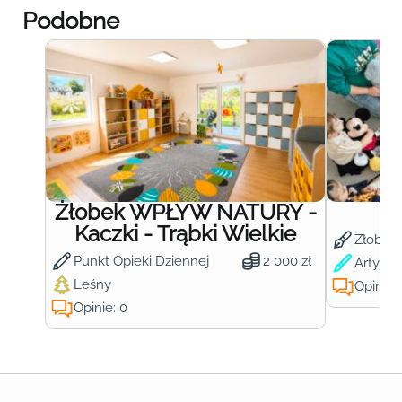
Podobne
Żłobek WPŁYW NATURY -
Ż
Kaczki - Trąbki Wielkie
Żłobek
Punkt Opieki Dziennej
2 000 zł
Artysty
Leśny
Opinie:
Opinie: 0