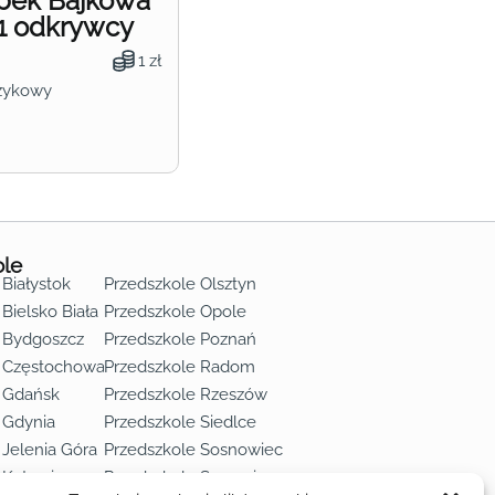
obek Bajkowa
1 odkrywcy
1 zł
zykowy
ole
 Białystok
Przedszkole Olsztyn
Bielsko Biała
Przedszkole Opole
 Bydgoszcz
Przedszkole Poznań
e Częstochowa
Przedszkole Radom
 Gdańsk
Przedszkole Rzeszów
 Gdynia
Przedszkole Siedlce
 Jelenia Góra
Przedszkole Sosnowiec
 Katowice
Przedszkole Szczecin