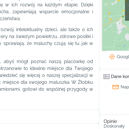
ię w ich rozwój na każdym etapie. Dzięki
cha, zapewniają wsparcie emocjonalne i
eczeństwa.
wój intelektualny dzieci, ale także o ich
ry na świeżym powietrzu, zdrowe posiłki i
sprawiają, że maluchy czują się tu jak w
Goog
te, abyś mógł poznać naszą placówkę od
otrzanowie to idealne miejsce dla Twojego
wiedzieć się więcej o naszej specjalizacji w
Dane ko
ać miejsce dla swojego maluszka. W Żłobku
Napi
amionami, gotowi do wspólnej przygody w
Opinie
Doskonały