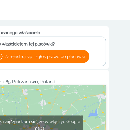
pisanego właściciela
 właścicielem tej placówki?
Zarejestruj się i zgłoś prawo do placówki
62-085 Potrzanowo, Poland
Kliknij "zgadzam się", żeby włączyć Google
maps