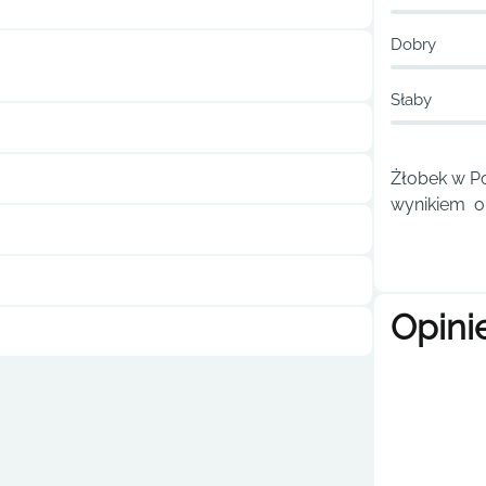
Dobry
Słaby
Żłobek w Po
wynikiem ou
Opini