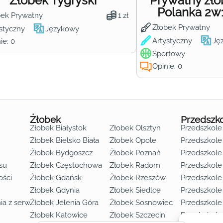
Żłobek Tygryski
Prywatny żł
Polanka 2w
bek Prywatny
1 zł
Żłobek Prywatny
styczny
Językowy
Artystyczny
Ję
ie: 0
Sportowy
Opinie: 0
Żłobek
Przedszk
Żłobek Białystok
Żłobek Olsztyn
Przedszkole
Żłobek Bielsko Biała
Żłobek Opole
Przedszkole 
Żłobek Bydgoszcz
Żłobek Poznań
Przedszkole
su
Żłobek Częstochowa
Żłobek Radom
Przedszkol
o lat 3
ości
Żłobek Gdańsk
Żłobek Rzeszów
Przedszkole
Żłobek Gdynia
Żłobek Siedlce
Przedszkole
ia z serwisu
Żłobek Jelenia Góra
Żłobek Sosnowiec
Przedszkole
Żłobek Katowice
Żłobek Szczecin
Przedszkole