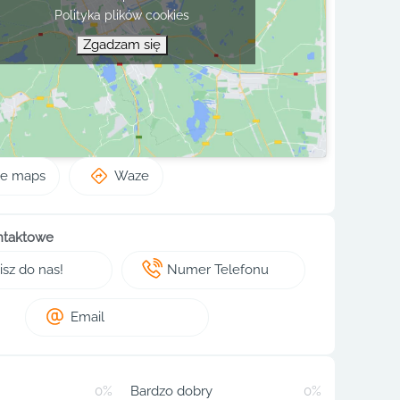
Polityka plików cookies
Zgadzam się
le maps
Waze
ntaktowe
sz do nas!
Numer Telefonu
Email
0%
Bardzo dobry
0%