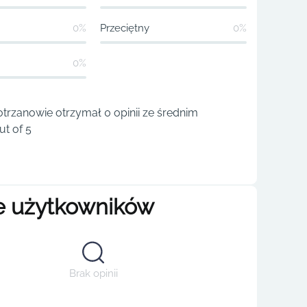
0%
Przeciętny
0%
0%
trzanowie otrzymał 0 opinii ze średnim
t of 5
e użytkowników
Brak opinii