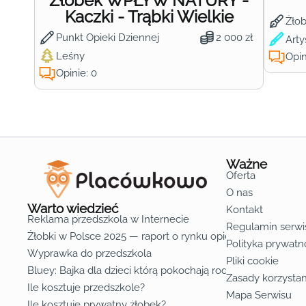
Żłobek WPŁYW NATURY -
Kaczki - Trąbki Wielkie
Żło
Punkt Opieki Dziennej
2 000 zł
Arty
Leśny
Opin
Opinie: 0
Ważne
Oferta
O nas
Warto wiedzieć
Kontakt
Reklama przedszkola w Internecie
Regulamin serwi
Żłobki w Polsce 2025 — raport o rynku opieki nad dziećmi d
Polityka prywatn
Wyprawka do przedszkola
Pliki cookie
Bluey: Bajka dla dzieci którą pokochają rodzice
Zasady korzystan
Ile kosztuje przedszkole?
Mapa Serwisu
Ile kosztuje prywatny żłobek?