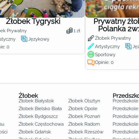
Żłobek Tygryski
Prywatny żł
Polanka 2w
bek Prywatny
1 zł
Żłobek Prywatny
styczny
Językowy
Artystyczny
Ję
ie: 0
Sportowy
Opinie: 0
Żłobek
Przedszk
Żłobek Białystok
Żłobek Olsztyn
Przedszkole
Żłobek Bielsko Biała
Żłobek Opole
Przedszkole 
Żłobek Bydgoszcz
Żłobek Poznań
Przedszkole
su
Żłobek Częstochowa
Żłobek Radom
Przedszkol
o lat 3
ości
Żłobek Gdańsk
Żłobek Rzeszów
Przedszkole