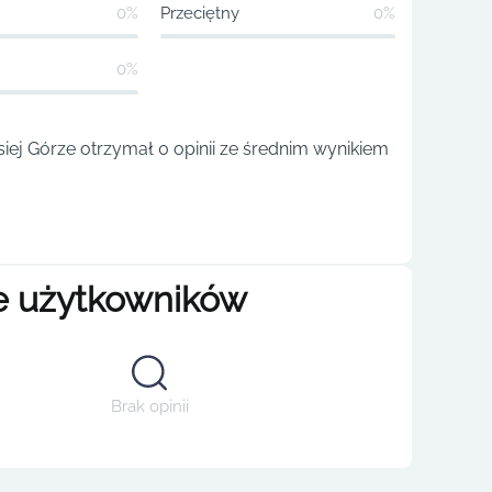
0%
Przeciętny
0%
0%
siej Górze otrzymał 0 opinii ze średnim wynikiem
e użytkowników
Brak opinii