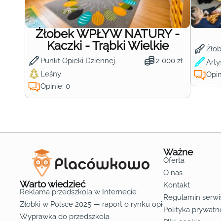
Żłobek WPŁYW NATURY -
Kaczki - Trąbki Wielkie
Żło
Punkt Opieki Dziennej
2 000 zł
Arty
Leśny
Opin
Opinie: 0
Ważne
Oferta
O nas
Warto wiedzieć
Kontakt
Reklama przedszkola w Internecie
Regulamin serwi
Żłobki w Polsce 2025 — raport o rynku opieki nad dziećmi d
Polityka prywatn
Wyprawka do przedszkola