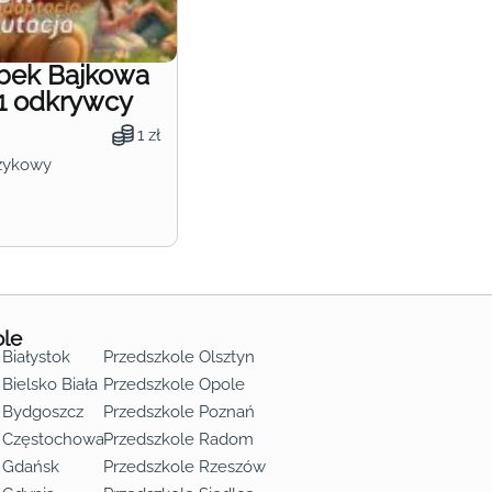
obek Bajkowa
1 odkrywcy
1 zł
zykowy
ole
 Białystok
Przedszkole Olsztyn
Bielsko Biała
Przedszkole Opole
 Bydgoszcz
Przedszkole Poznań
e Częstochowa
Przedszkole Radom
 Gdańsk
Przedszkole Rzeszów