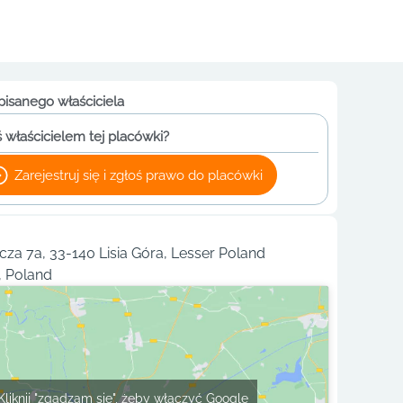
pisanego właściciela
 właścicielem tej placówki?
Zarejestruj się i zgłoś prawo do placówki
cza 7a, 33-140 Lisia Góra, Lesser Poland
, Poland
Kliknij "zgadzam się", żeby włączyć Google