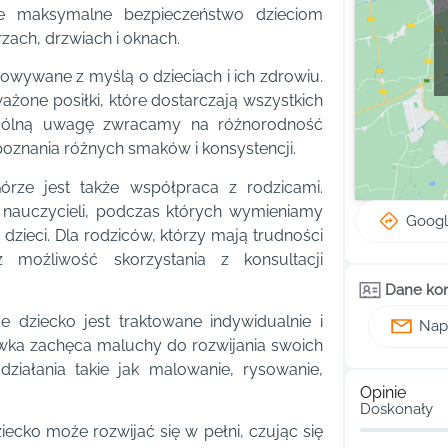
że maksymalne bezpieczeństwo dzieciom
zach, drzwiach i oknach.
towywane z myślą o dzieciach i ich zdrowiu.
one posiłki, które dostarczają wszystkich
ególną uwagę zwracamy na różnorodność
znania różnych smaków i konsystencji.
órze jest także współpraca z rodzicami.
i nauczycieli, podczas których wymieniamy
Goog
dzieci. Dla rodziców, którzy mają trudności
 możliwość skorzystania z konsultacji
Dane ko
e dziecko jest traktowane indywidualnie i
Napi
ówka zachęca maluchy do rozwijania swoich
działania takie jak malowanie, rysowanie,
Opinie
Doskonały
ecko może rozwijać się w pełni, czując się