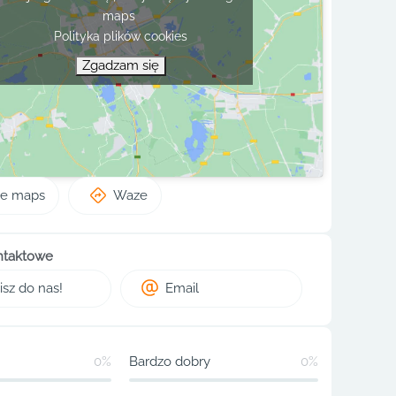
maps
Polityka plików cookies
Zgadzam się
le maps
Waze
ntaktowe
sz do nas!
Email
0%
Bardzo dobry
0%