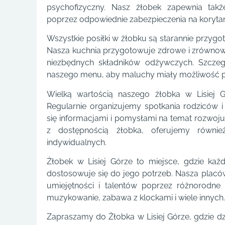
psychofizyczny. Nasz żłobek zapewnia tak
poprzez odpowiednie zabezpieczenia na korytar
Wszystkie posiłki w żłobku są starannie przygo
Nasza kuchnia przygotowuje zdrowe i zrównoważ
niezbędnych składników odżywczych. Szcz
naszego menu, aby maluchy miały możliwość po
Wielką wartością naszego żłobka w Lisiej G
Regularnie organizujemy spotkania rodziców 
się informacjami i pomysłami na temat rozwoju 
z dostępnością żłobka, oferujemy również
indywidualnych.
Żłobek w Lisiej Górze to miejsce, gdzie każd
dostosowuje się do jego potrzeb. Nasza plac
umiejętności i talentów poprzez różnorodne 
muzykowanie, zabawa z klockami i wiele innych.
Zapraszamy do Żłobka w Lisiej Górze, gdzie dzi