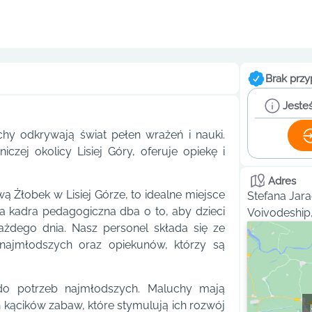
Brak przy
Jesteś
chy odkrywają świat pełen wrażeń i nauki.
zej okolicy Lisiej Góry, oferuje opiekę i
.
Adres
 Żłobek w Lisiej Górze, to idealne miejsce
Stefana Jara
 kadra pedagogiczna dba o to, aby dzieci
Voivodeship
każdego dnia. Nasz personel składa się ze
najmłodszych oraz opiekunów, którzy są
do potrzeb najmłodszych. Maluchy mają
kącików zabaw, które stymulują ich rozwój