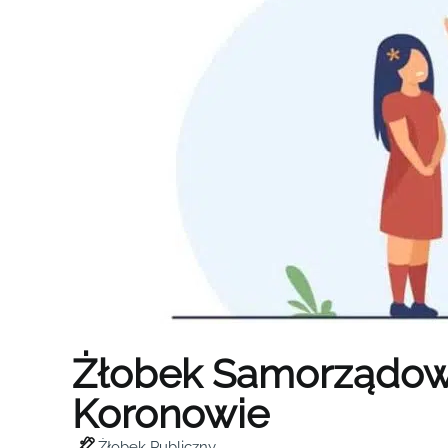
Żłobek Samorządo
Koronowie
Żłobek Publiczny