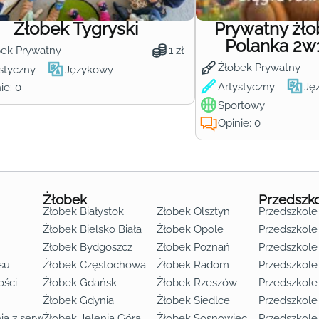
Żłobek Tygryski
Prywatny żł
Polanka 2w
bek Prywatny
1 zł
Żłobek Prywatny
styczny
Językowy
Artystyczny
Ję
ie: 0
Sportowy
Opinie: 0
Żłobek
Przedszk
Żłobek Białystok
Żłobek Olsztyn
Przedszkole
Żłobek Bielsko Biała
Żłobek Opole
Przedszkole 
Żłobek Bydgoszcz
Żłobek Poznań
Przedszkole
su
Żłobek Częstochowa
Żłobek Radom
Przedszkol
o lat 3
ości
Żłobek Gdańsk
Żłobek Rzeszów
Przedszkole
Żłobek Gdynia
Żłobek Siedlce
Przedszkole
ia z serwisu
Żłobek Jelenia Góra
Żłobek Sosnowiec
Przedszkole