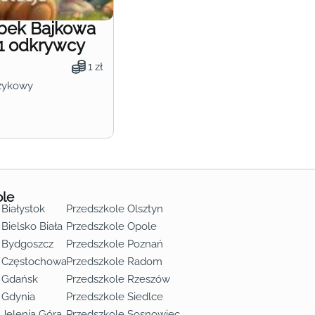
obek Bajkowa
1 odkrywcy
1 zł
zykowy
ole
 Białystok
Przedszkole Olsztyn
Bielsko Biała
Przedszkole Opole
 Bydgoszcz
Przedszkole Poznań
e Częstochowa
Przedszkole Radom
 Gdańsk
Przedszkole Rzeszów
 Gdynia
Przedszkole Siedlce
 Jelenia Góra
Przedszkole Sosnowiec