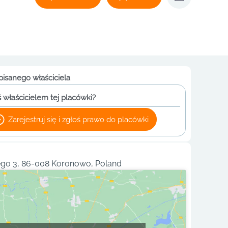
pisanego właściciela
 właścicielem tej placówki?
Zarejestruj się i zgłoś prawo do placówki
go 3, 86-008 Koronowo, Poland