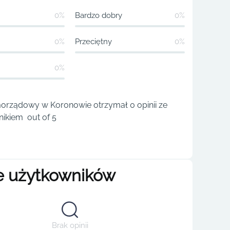
0%
Bardzo dobry
0%
0%
Przeciętny
0%
0%
orządowy w Koronowie otrzymał 0 opinii ze
ikiem out of 5
e użytkowników
Brak opinii