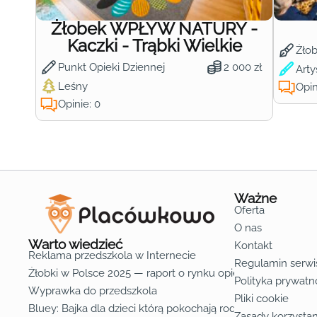
Żłobek WPŁYW NATURY -
Kaczki - Trąbki Wielkie
Żło
Punkt Opieki Dziennej
2 000 zł
Arty
Leśny
Opin
Opinie: 0
Ważne
Oferta
O nas
Warto wiedzieć
Kontakt
Reklama przedszkola w Internecie
Regulamin serwi
Żłobki w Polsce 2025 — raport o rynku opieki nad dziećmi d
Polityka prywatn
Wyprawka do przedszkola
Pliki cookie
Bluey: Bajka dla dzieci którą pokochają rodzice
Zasady korzystan