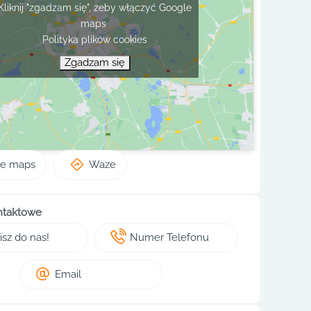
Kliknij "zgadzam się", żeby włączyć Google
maps
Polityka plików cookies
Zgadzam się
le maps
Waze
ntaktowe
sz do nas!
Numer Telefonu
Email