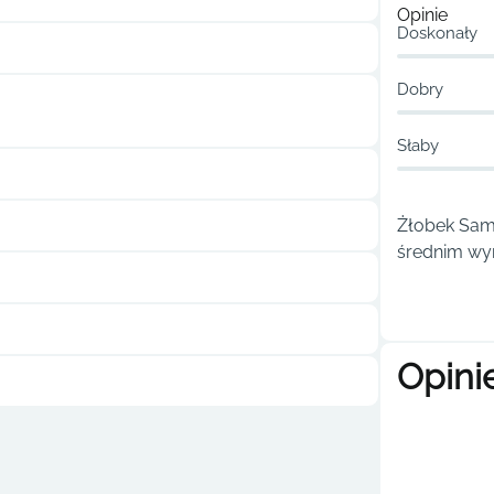
Opinie
Doskonały
Dobry
Słaby
Żłobek Sam
średnim wyn
Opini