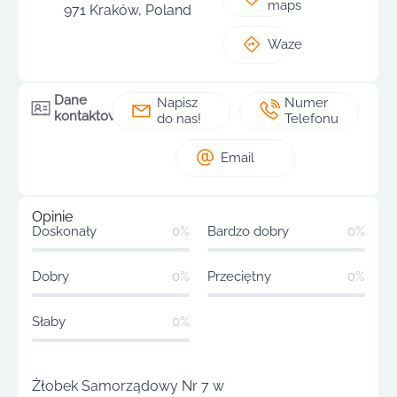
maps
971 Kraków, Poland
Waze
Dane
Napisz
Numer
kontaktowe
do nas!
Telefonu
Email
Opinie
Doskonały
0%
Bardzo dobry
0%
Dobry
0%
Przeciętny
0%
Słaby
0%
Żłobek Samorządowy Nr 7 w