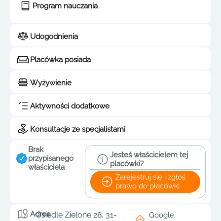
Program nauczania
Udogodnienia
Placówka posiada
Wyżywienie
Aktywności dodatkowe
Konsultacje ze specjalistami
Brak
Jesteś właścicielem tej
przypisanego
placówki?
właściciela
Zarejestruj się i zgłoś
prawo do placówki
Adres
Osiedle Zielone 28, 31-
Google