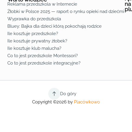
na
Reklama przedszkola w Internecie
pl
Żłobki w Polsce 2025 — raport o rynku opieki nad dziećmi do 
Fa
Lin
Yo
Wyprawka do przedszkola
Bluey: Bajka dla dzieci którą pokochają rodzice
Ile kosztuje przedszkole?
Ile kosztuje prywatny żłobek?
Ile kosztuje klub malucha?
Co to jest przedszkole Montessori?
Co to jest przedszkole integracyjne?
Do góry
Copyright ©2026 by
Placówkowo