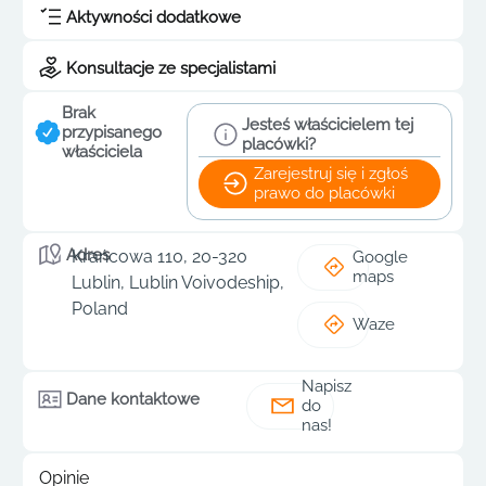
Aktywności dodatkowe
Konsultacje ze specjalistami
Brak
Jesteś właścicielem tej
przypisanego
placówki?
właściciela
Zarejestruj się i zgłoś
prawo do placówki
Adres
Krańcowa 110, 20-320
Google
maps
Lublin, Lublin Voivodeship,
Poland
Waze
Napisz
Dane kontaktowe
do
nas!
Opinie