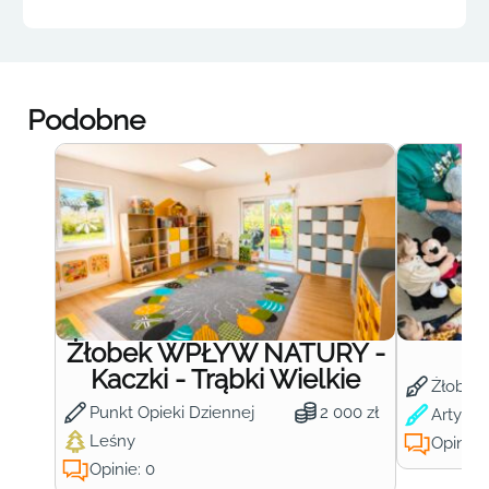
Podobne
Żłobek WPŁYW NATURY -
Ż
Kaczki - Trąbki Wielkie
Żłobek
Punkt Opieki Dziennej
2 000 zł
Artysty
Leśny
Opinie:
Opinie: 0