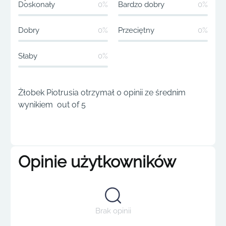
Doskonały
0%
Bardzo dobry
0%
Dobry
0%
Przeciętny
0%
Słaby
0%
Żłobek Piotrusia otrzymał 0 opinii ze średnim
wynikiem out of 5
Opinie użytkowników
Brak opinii