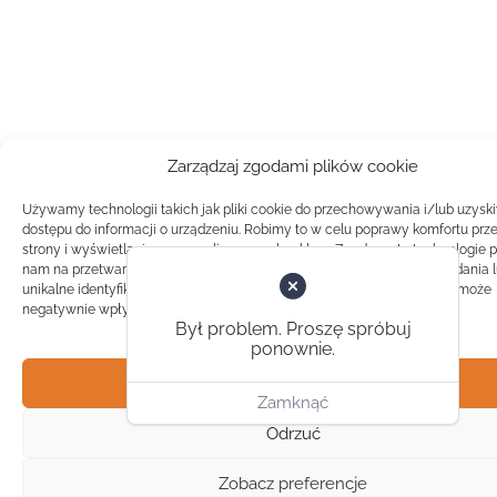
Zarządzaj zgodami plików cookie
Używamy technologii takich jak pliki cookie do przechowywania i/lub uzysk
dostępu do informacji o urządzeniu. Robimy to w celu poprawy komfortu prz
strony i wyświetlania spersonalizowanych reklam. Zgoda na te technologie 
nam na przetwarzanie danych takich jak zachowanie podczas przeglądania 
unikalne identyfikatory na tej stronie. Brak zgody lub wycofanie zgody, może
negatywnie wpłynąć na pewne cechy i funkcje.
Był problem. Proszę spróbuj
ponownie.
Akceptuj
Zamknąć
Odrzuć
Zobacz preferencje