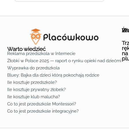
Wa
Żł
Pr
Ofe
O n
Kon
Reg
Pol
Pli
Zas
Map
Żło
Żło
Żło
Żło
Żło
Żło
Żło
Żło
Żło
Żło
Żło
Żło
Żło
Żło
Żło
Żło
Żł
Żło
Żło
Żło
Żło
Żło
Żło
Żło
Żło
Prz
Prz
Prz
Prz
Prz
Prz
Prz
Prz
Prz
Prz
Prz
Prz
Prz
Prz
Prz
Prz
Prz
Prz
Prz
Prz
Prz
Prz
Prz
Prz
Prz
Tr
rę
Warto wiedzieć
na
Reklama przedszkola w Internecie
pl
Żłobki w Polsce 2025 — raport o rynku opieki nad dziećmi do 
Fa
Lin
Yo
Wyprawka do przedszkola
Bluey: Bajka dla dzieci którą pokochają rodzice
Ile kosztuje przedszkole?
Ile kosztuje prywatny żłobek?
Ile kosztuje klub malucha?
Co to jest przedszkole Montessori?
Co to jest przedszkole integracyjne?