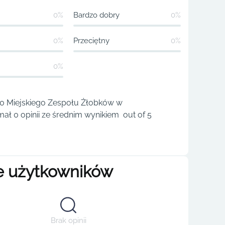
0%
Bardzo dobry
0%
0%
Przeciętny
0%
0%
30 Miejskiego Zespołu Żłobków w
mał 0 opinii ze średnim wynikiem out of 5
e użytkowników
Brak opinii