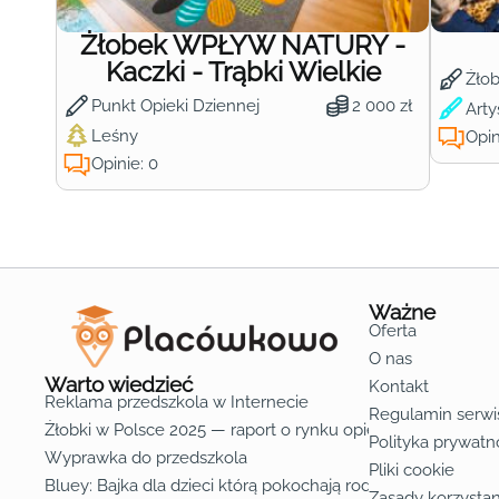
Żłobek WPŁYW NATURY -
Kaczki - Trąbki Wielkie
Żło
Punkt Opieki Dziennej
2 000 zł
Arty
Leśny
Opin
Opinie: 0
Ważne
Oferta
O nas
Warto wiedzieć
Kontakt
Reklama przedszkola w Internecie
Regulamin serwi
Żłobki w Polsce 2025 — raport o rynku opieki nad dziećmi d
Polityka prywatn
Wyprawka do przedszkola
Pliki cookie
Bluey: Bajka dla dzieci którą pokochają rodzice
Zasady korzystan