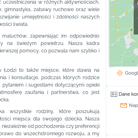
ć uczestniczenia w różnych aktywnościach,
ne, gimnastyka, zabawy ruchowe oraz wiele
ozwijanie umiejętności i zdolności naszych
ości świata.
 maluchów, zapewniając im odpowiednio
ery na świeżym powietrzu. Nasza kadra
pierwszej pomocy, co pozwala nam szybko i
Łodzi to także miejsce, które stawia na
Goog
ia i konsultacje, podczas których rodzice
 pytaniem i sugestiami dotyczącymi opieki
mosferę zaufania i partnerstwa, co jest
Dane ko
cka.
Napi
a wszystkie rodziny, które poszukują
łości miejsca dla swojego dziecka. Nasza
 niezależnie od pochodzenia czy preferencji
 prawo do wszechstronnego rozwoju, a my