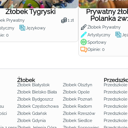
Żłobek Tygryski
Prywatny żł
Polanka 2w
bek Prywatny
1 zł
Żłobek Prywatny
styczny
Językowy
Artystyczny
Ję
ie: 0
Sportowy
Opinie: 0
Żłobek
Przedszk
Żłobek Białystok
Żłobek Olsztyn
Przedszkole
Żłobek Bielsko Biała
Żłobek Opole
Przedszkole 
Żłobek Bydgoszcz
Żłobek Poznań
Przedszkole
su
Żłobek Częstochowa
Żłobek Radom
Przedszkol
o lat 3
ości
Żłobek Gdańsk
Żłobek Rzeszów
Przedszkole
Żłobek Gdynia
Żłobek Siedlce
Przedszkole
ia z serwisu
Żłobek Jelenia Góra
Żłobek Sosnowiec
Przedszkole