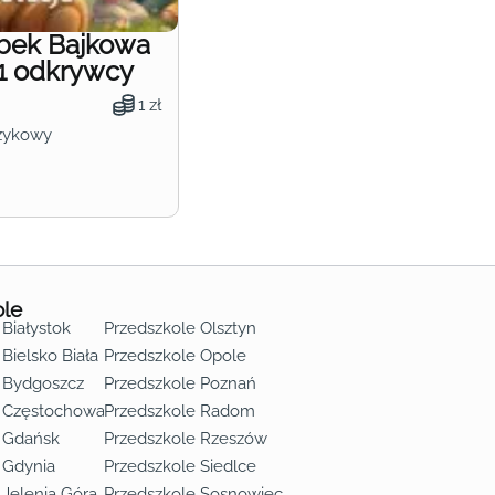
obek Bajkowa
1 odkrywcy
1 zł
zykowy
ole
 Białystok
Przedszkole Olsztyn
Bielsko Biała
Przedszkole Opole
 Bydgoszcz
Przedszkole Poznań
e Częstochowa
Przedszkole Radom
 Gdańsk
Przedszkole Rzeszów
 Gdynia
Przedszkole Siedlce
 Jelenia Góra
Przedszkole Sosnowiec