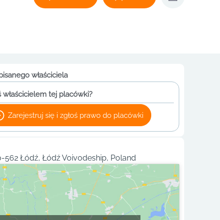
pisanego właściciela
 właścicielem tej placówki?
Zarejestruj się i zgłoś prawo do placówki
0-562 Łódź, Łódź Voivodeship, Poland