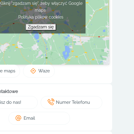
Kliknij "zgadzam się", żeby włączyć Google
maps
Polityka plików cookies
Zgadzam się
le maps
Waze
ntaktowe
sz do nas!
Numer Telefonu
Email