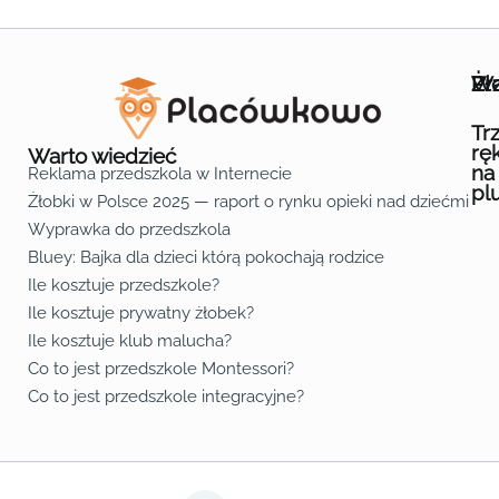
Wa
Żł
Pr
Ofe
O n
Kon
Reg
Pol
Pli
Zas
Map
Żło
Żło
Żło
Żło
Żło
Żło
Żło
Żło
Żło
Żło
Żło
Żło
Żło
Żło
Żło
Żło
Żł
Żło
Żło
Żło
Żło
Żło
Żło
Żło
Żło
Prz
Prz
Prz
Prz
Prz
Prz
Prz
Prz
Prz
Prz
Prz
Prz
Prz
Prz
Prz
Prz
Prz
Prz
Prz
Prz
Prz
Prz
Prz
Prz
Prz
Tr
rę
Warto wiedzieć
na
Reklama przedszkola w Internecie
pl
Żłobki w Polsce 2025 — raport o rynku opieki nad dziećmi do 
Fa
Lin
Yo
Wyprawka do przedszkola
Bluey: Bajka dla dzieci którą pokochają rodzice
Ile kosztuje przedszkole?
Ile kosztuje prywatny żłobek?
Ile kosztuje klub malucha?
Co to jest przedszkole Montessori?
Co to jest przedszkole integracyjne?