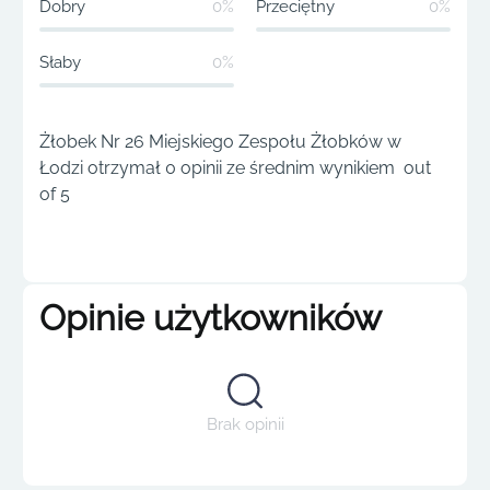
Dobry
0%
Przeciętny
0%
Słaby
0%
Żłobek Nr 26 Miejskiego Zespołu Żłobków w
Łodzi otrzymał 0 opinii ze średnim wynikiem out
of 5
Opinie użytkowników
Brak opinii