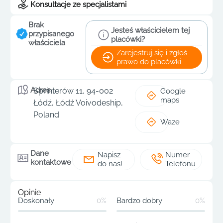
Konsultacje ze specjalistami
Brak
Jesteś właścicielem tej
przypisanego
placówki?
właściciela
Zarejestruj się i zgłoś
prawo do placówki
Adres
Sprinterów 11, 94-002
Google
maps
Łódź, Łódź Voivodeship,
Poland
Waze
Dane
Napisz
Numer
kontaktowe
do nas!
Telefonu
Opinie
Doskonały
0%
Bardzo dobry
0%