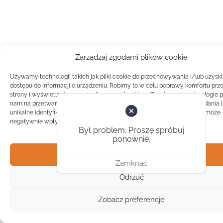
Zarządzaj zgodami plików cookie
Używamy technologii takich jak pliki cookie do przechowywania i/lub uzysk
dostępu do informacji o urządzeniu. Robimy to w celu poprawy komfortu prz
strony i wyświetlania spersonalizowanych reklam. Zgoda na te technologie 
nam na przetwarzanie danych takich jak zachowanie podczas przeglądania 
unikalne identyfikatory na tej stronie. Brak zgody lub wycofanie zgody, może
negatywnie wpłynąć na pewne cechy i funkcje.
Był problem. Proszę spróbuj
ponownie.
Akceptuj
Zamknąć
Odrzuć
Zobacz preferencje