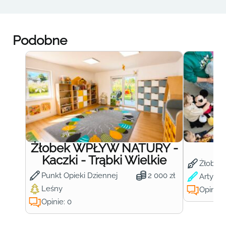
Podobne
Żłobek WPŁYW NATURY -
Ż
Kaczki - Trąbki Wielkie
Żłobek
Punkt Opieki Dziennej
2 000 zł
Artysty
Leśny
Opinie:
Opinie: 0