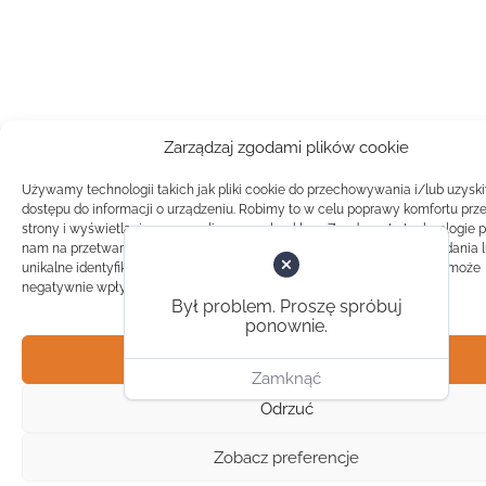
Zarządzaj zgodami plików cookie
Używamy technologii takich jak pliki cookie do przechowywania i/lub uzysk
dostępu do informacji o urządzeniu. Robimy to w celu poprawy komfortu prz
strony i wyświetlania spersonalizowanych reklam. Zgoda na te technologie 
nam na przetwarzanie danych takich jak zachowanie podczas przeglądania 
unikalne identyfikatory na tej stronie. Brak zgody lub wycofanie zgody, może
negatywnie wpłynąć na pewne cechy i funkcje.
Był problem. Proszę spróbuj
ponownie.
Akceptuj
Zamknąć
Odrzuć
Zobacz preferencje