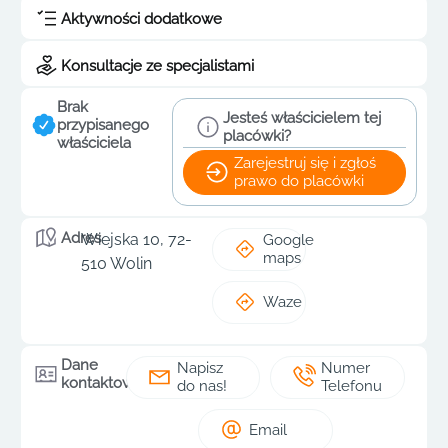
Aktywności dodatkowe
Konsultacje ze specjalistami
Brak
Jesteś właścicielem tej
przypisanego
placówki?
właściciela
Zarejestruj się i zgłoś
prawo do placówki
Adres
Wiejska 10, 72-
Google
maps
510 Wolin
Waze
Dane
Napisz
Numer
kontaktowe
do nas!
Telefonu
Email