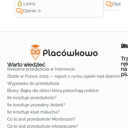
Leśny
Opinie:
Opinie: 0
Wa
Żł
Pr
Ofe
O n
Kon
Reg
Pol
Pli
Zas
Map
Żło
Żło
Żło
Żło
Żło
Żło
Żło
Żło
Żło
Żło
Żło
Żło
Żło
Żło
Żło
Żło
Żł
Żło
Żło
Żło
Żło
Żło
Żło
Żło
Żło
Prz
Prz
Prz
Prz
Prz
Prz
Prz
Prz
Prz
Prz
Prz
Prz
Prz
Prz
Prz
Prz
Prz
Prz
Prz
Prz
Prz
Prz
Prz
Prz
Prz
Tr
rę
Warto wiedzieć
na
Reklama przedszkola w Internecie
pl
Żłobki w Polsce 2025 — raport o rynku opieki nad dziećmi do 
Fa
Lin
Yo
Wyprawka do przedszkola
Bluey: Bajka dla dzieci którą pokochają rodzice
Ile kosztuje przedszkole?
Ile kosztuje prywatny żłobek?
Ile kosztuje klub malucha?
Co to jest przedszkole Montessori?
Co to jest przedszkole integracyjne?