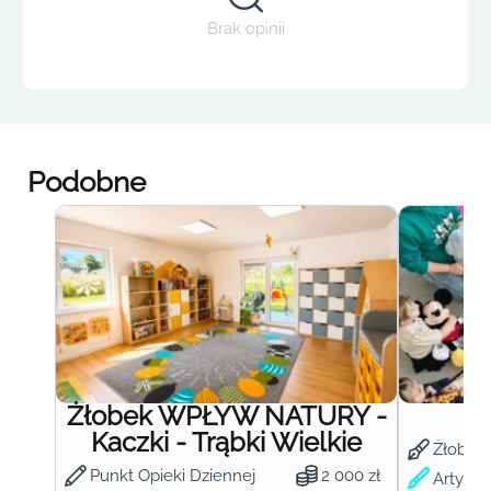
Brak opinii
Podobne
Żłobek WPŁYW NATURY -
Ż
Kaczki - Trąbki Wielkie
Żłobek
Punkt Opieki Dziennej
2 000 zł
Artysty