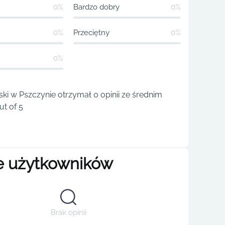
0%
Bardzo dobry
0%
0%
Przeciętny
0%
0%
ski w Pszczynie otrzymał 0 opinii ze średnim
t of 5
e użytkowników
Brak opinii