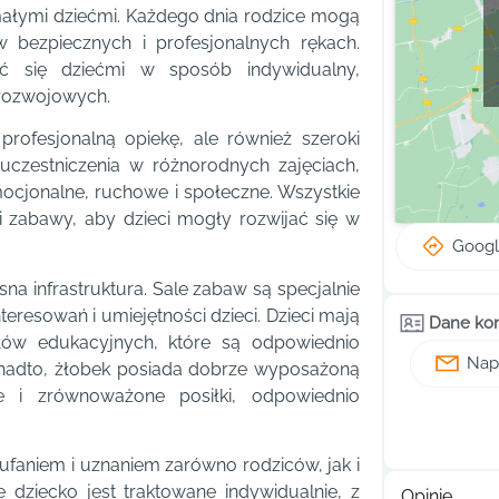
małymi dziećmi. Każdego dnia rodzice mogą
w bezpiecznych i profesjonalnych rękach.
ć się dziećmi w sposób indywidualny,
 rozwojowych.
profesjonalną opiekę, ale również szeroki
uczestniczenia w różnorodnych zajęciach,
mocjonalne, ruchowe i społeczne. Wszystkie
i zabawy, aby dzieci mogły rozwijać się w
Goog
 infrastruktura. Sale zabaw są specjalnie
teresowań i umiejętności dzieci. Dzieci mają
Dane ko
łów edukacyjnych, które są odpowiednio
Napi
onadto, żłobek posiada dobrze wyposażoną
 i zrównoważone posiłki, odpowiednio
ufaniem i uznaniem zarówno rodziców, jak i
e dziecko jest traktowane indywidualnie, z
Opinie