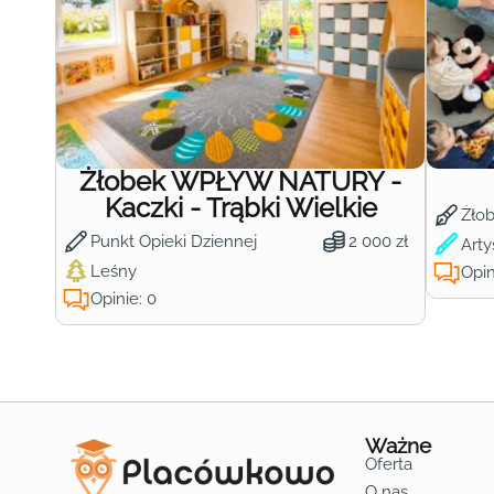
Żłobek WPŁYW NATURY -
Kaczki - Trąbki Wielkie
Żło
Punkt Opieki Dziennej
2 000 zł
Arty
Leśny
Opin
Opinie: 0
Ważne
Oferta
O nas