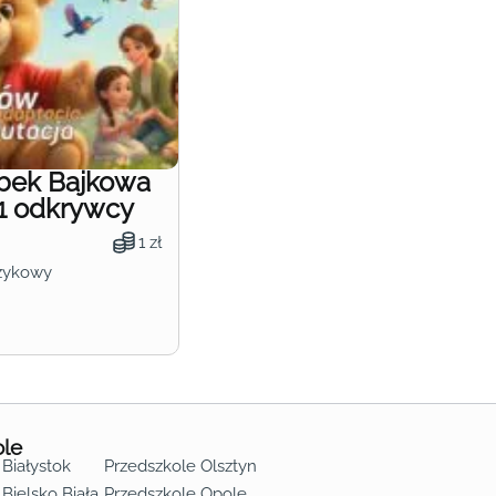
obek Bajkowa
1 odkrywcy
1 zł
zykowy
ole
 Białystok
Przedszkole Olsztyn
Bielsko Biała
Przedszkole Opole