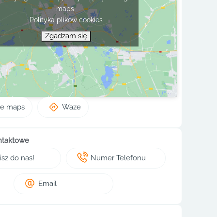
maps
Polityka plików cookies
Zgadzam się
le maps
Waze
ntaktowe
sz do nas!
Numer Telefonu
Email