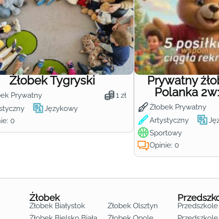
Żłobek Tygryski
Prywatny żł
Polanka 2w
bek Prywatny
1 zł
Żłobek Prywatny
styczny
Językowy
Artystyczny
Ję
ie: 0
Sportowy
Opinie: 0
Żłobek
Przedszk
Żłobek Białystok
Żłobek Olsztyn
Przedszkole
Żłobek Bielsko Biała
Żłobek Opole
Przedszkole 