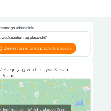
pisanego właściciela
 właścicielem tej placówki?
Zarejestruj się i zgłoś prawo do placówki
ielkiego 5, 43-200 Pszczyna, Silesian
, Poland
Kliknij "zgadzam się", żeby włączyć Google