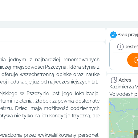
Brak przy
Jesteś
enia jednym z najbardziej renomowanych
iczej miejscowości Pszczyna, która słynie z
ek oferuje wszechstronną opiekę oraz naukę
Adres
ój i edukację już od najwcześniejszych lat.
Kazimierza W
skiego w Pszczynie jest jego lokalizacja.
Voivodeship
ami i zielenią, żłobek zapewnia doskonałe
etrzu. Dzieci mają możliwość codziennych
wa nie tylko na ich kondycję fizyczną, ale
rowadzona przez wykwalifikowany personel,