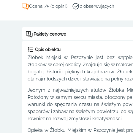
Ocena: /5 (0 opinii)
0 obserwujących
Pakiety cenowe
Opis obiektu
Żłobek Miejski w Pszczynie jest bez wątpi
żłobków w całej okolicy. Znajduje się w malown
bogatej historii i pięknych krajobrazów. Żłob
dla najmłodszych dzieci, stawiając na pełny rozw
Jednym z najważniejszych atutów Żłobka Miej
Położony w samym sercu miasta, otoczony park
warunki do spędzania czasu na świeżym powi
spacerów i zabaw na świeżym powietrzu, co wpły
również na rozwój zmysłów i kreatywności.
Opieka w Żłobku Miejskim w Pszczynie jest p