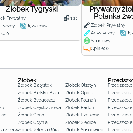
Żłobek Tygryski
Prywatny żł
Polanka 2w
bek Prywatny
1 zł
Żłobek Prywatny
styczny
Językowy
Artystyczny
Ję
ie: 0
Sportowy
Opinie: 0
Żłobek
Przedszk
Żłobek Białystok
Żłobek Olsztyn
Przedszkole
Żłobek Bielsko Biała
Żłobek Opole
Przedszkole 
Żłobek Bydgoszcz
Żłobek Poznań
Przedszkole
su
Żłobek Częstochowa
Żłobek Radom
Przedszkol
o lat 3
ości
Żłobek Gdańsk
Żłobek Rzeszów
Przedszkole
Żłobek Gdynia
Żłobek Siedlce
Przedszkole
ia z serwisu
Żłobek Jelenia Góra
Żłobek Sosnowiec
Przedszkole