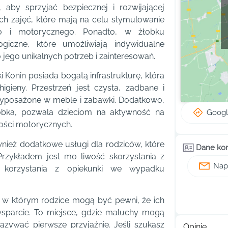
, aby sprzyjać bezpiecznej i rozwijającej
h zajęć, które mają na celu stymulowanie
ego i motorycznego. Ponadto, w żłobku
iczne, które umożliwiają indywidualne
jego unikalnych potrzeb i zainteresowań.
 Konin posiada bogatą infrastrukturę, która
igieny. Przestrzeń jest czysta, zadbane i
yposażone w meble i zabawki. Dodatkowo,
żłobka, pozwala dzieciom na aktywność na
Goog
ności motorycznych.
wnież dodatkowe usługi dla rodziców, które
Dane ko
Przykładem jest mo liwość skorzystania z
Napi
 korzystania z opiekunki we wypadku
, w którym rodzice mogą być pewni, że ich
wsparcie. To miejsce, gdzie maluchy mogą
ązywać pierwsze przyjaźnie. Jeśli szukasz
Opinie