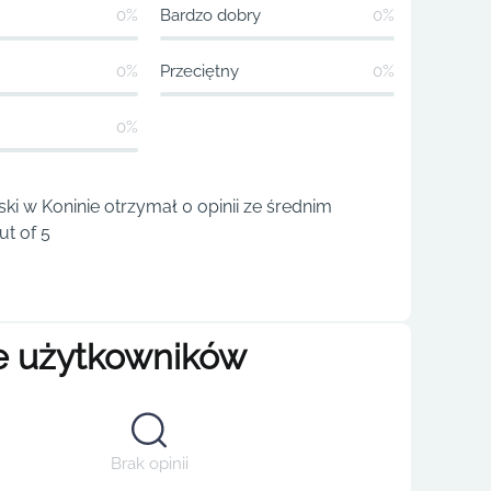
0%
Bardzo dobry
0%
0%
Przeciętny
0%
0%
ski w Koninie otrzymał 0 opinii ze średnim
t of 5
e użytkowników
Brak opinii