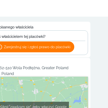
pisanego właściciela
 właścicielem tej placówki?
Zarejestruj się i zgłoś prawo do placówki
62-510 Wola Podłężna, Greater Poland
, Poland
Kliknij "zgadzam się", żeby włączyć Google