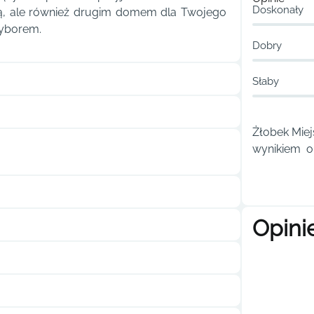
Doskonały
czną, ale również drugim domem dla Twojego
wyborem.
Dobry
Słaby
Żłobek Miej
wynikiem ou
Opini