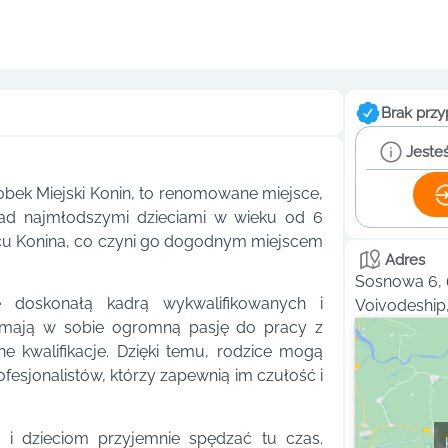
Brak przy
Jesteś
łobek Miejski Konin, to renomowane miejsce,
nad najmłodszymi dzieciami w wieku od 6
rcu Konina, co czyni go dogodnym miejscem
Adres
Sosnowa 6, 
ę doskonałą kadrą wykwalifikowanych i
Voivodeship
o mają w sobie ogromną pasję do pracy z
ne kwalifikacje. Dzięki temu, rodzice mogą
esjonalistów, którzy zapewnią im czułość i
 i dzieciom przyjemnie spędzać tu czas.