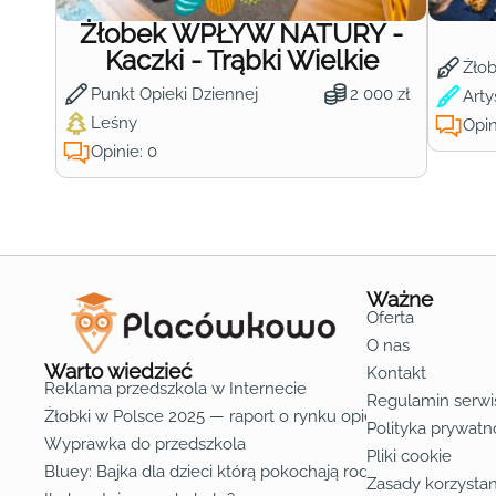
Żłobek WPŁYW NATURY -
Kaczki - Trąbki Wielkie
Żło
Punkt Opieki Dziennej
2 000 zł
Arty
Leśny
Opin
Opinie: 0
Ważne
Oferta
O nas
Warto wiedzieć
Kontakt
Reklama przedszkola w Internecie
Regulamin serwi
Żłobki w Polsce 2025 — raport o rynku opieki nad dziećmi d
Polityka prywatn
Wyprawka do przedszkola
Pliki cookie
Bluey: Bajka dla dzieci którą pokochają rodzice
Zasady korzystan