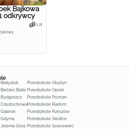
obek Bajkowa
1 odkrywcy
1 zł
zykowy
ole
 Białystok
Przedszkole Olsztyn
Bielsko Biała
Przedszkole Opole
 Bydgoszcz
Przedszkole Poznań
e Częstochowa
Przedszkole Radom
 Gdańsk
Przedszkole Rzeszów
 Gdynia
Przedszkole Siedlce
 Jelenia Góra
Przedszkole Sosnowiec