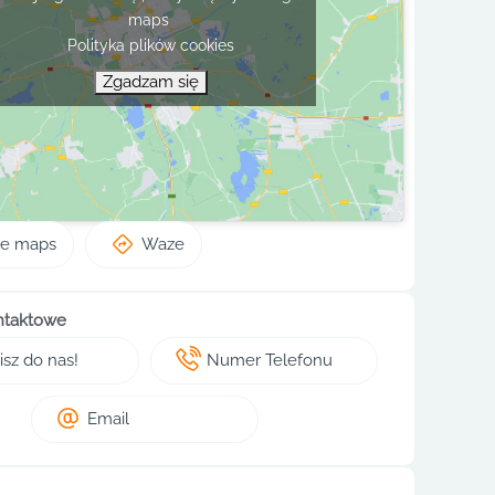
maps
Polityka plików cookies
Zgadzam się
le maps
Waze
ntaktowe
sz do nas!
Numer Telefonu
Email