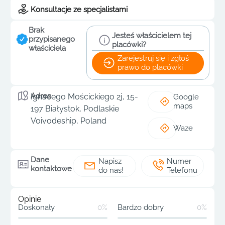
Konsultacje ze specjalistami
Brak
Jesteś właścicielem tej
przypisanego
placówki?
właściciela
Zarejestruj się i zgłoś
prawo do placówki
Adres
Ignacego Mościckiego 2j, 15-
Google
maps
197 Białystok, Podlaskie
Voivodeship, Poland
Waze
Dane
Napisz
Numer
kontaktowe
do nas!
Telefonu
Opinie
Doskonały
0%
Bardzo dobry
0%