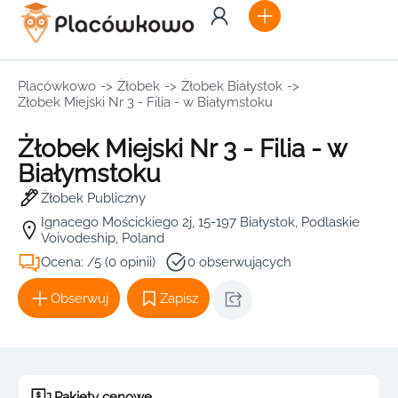
Placówkowo
->
Żłobek
->
Żłobek Białystok
->
Żłobek Miejski Nr 3 - Filia - w Białymstoku
Żłobek Miejski Nr 3 - Filia - w
Białymstoku
Żłobek Publiczny
Ignacego Mościckiego 2j, 15-197 Białystok, Podlaskie
Voivodeship, Poland
Ocena: /5 (0 opinii)
0 obserwujących
Obserwuj
Zapisz
Pakiety cenowe