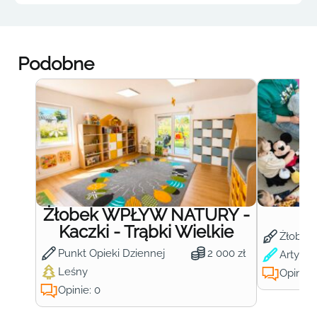
Podobne
Żłobek WPŁYW NATURY -
Ż
Kaczki - Trąbki Wielkie
Żłobek
Punkt Opieki Dziennej
2 000 zł
Artysty
Leśny
Opinie:
Opinie: 0