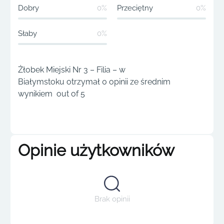
Dobry
0%
Przeciętny
0%
Słaby
0%
Żłobek Miejski Nr 3 – Filia – w
Białymstoku otrzymał 0 opinii ze średnim
wynikiem out of 5
Opinie użytkowników
Brak opinii