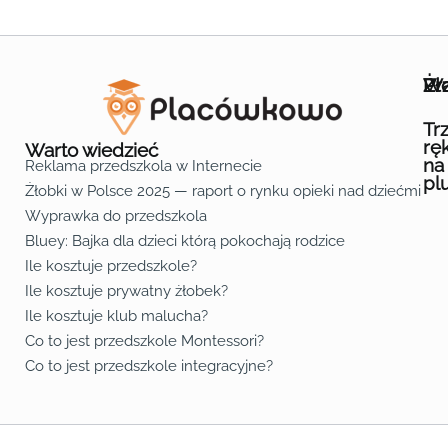
Wa
Żł
Pr
Ofe
O n
Kon
Reg
Pol
Pli
Zas
Map
Żło
Żło
Żło
Żło
Żło
Żło
Żło
Żło
Żło
Żło
Żło
Żło
Żło
Żło
Żło
Żło
Żł
Żło
Żło
Żło
Żło
Żło
Żło
Żło
Żło
Prz
Prz
Prz
Prz
Prz
Prz
Prz
Prz
Prz
Prz
Prz
Prz
Prz
Prz
Prz
Prz
Prz
Prz
Prz
Prz
Prz
Prz
Prz
Prz
Prz
Tr
rę
Warto wiedzieć
na
Reklama przedszkola w Internecie
pl
Żłobki w Polsce 2025 — raport o rynku opieki nad dziećmi do 
Fa
Lin
Yo
Wyprawka do przedszkola
Bluey: Bajka dla dzieci którą pokochają rodzice
Ile kosztuje przedszkole?
Ile kosztuje prywatny żłobek?
Ile kosztuje klub malucha?
Co to jest przedszkole Montessori?
Co to jest przedszkole integracyjne?