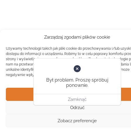
Zarządzaj zgodami plików cookie
Używamy technologii takich jak pliki cookie do przechowywania i/lub uzysk
dostępu do informacji o urządzeniu. Robimy to w celu poprawy komfortu prz
strony i wyświetlania spersonalizowanych reklam. Zgoda na te technologie 
nam na przetwarzanie danych takich jak zachowanie podczas przeglądania 
unikalne identyfikatory na tej stronie. Brak zgody lub wycofanie zgody, może
negatywnie wpłynąć na pewne cechy i funkcje.
Był problem. Proszę spróbuj
ponownie.
Akceptuj
Zamknąć
Odrzuć
Zobacz preferencje