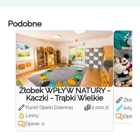
Podobne
Żłobek WPŁYW NATURY -
Ż
Kaczki - Trąbki Wielkie
Żłobek
Punkt Opieki Dziennej
2 000 zł
Artysty
Leśny
Opinie:
Opinie: 0