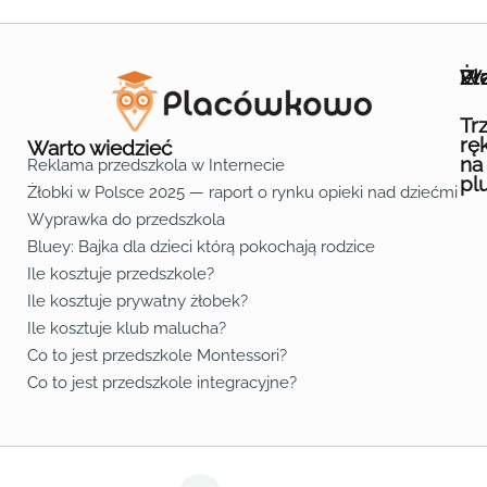
Wa
Żł
Pr
Ofe
O n
Kon
Reg
Pol
Pli
Zas
Map
Żło
Żło
Żło
Żło
Żło
Żło
Żło
Żło
Żło
Żło
Żło
Żło
Żło
Żło
Żło
Żło
Żł
Żło
Żło
Żło
Żło
Żło
Żło
Żło
Żło
Prz
Prz
Prz
Prz
Prz
Prz
Prz
Prz
Prz
Prz
Prz
Prz
Prz
Prz
Prz
Prz
Prz
Prz
Prz
Prz
Prz
Prz
Prz
Prz
Prz
Tr
rę
Warto wiedzieć
na
Reklama przedszkola w Internecie
pl
Żłobki w Polsce 2025 — raport o rynku opieki nad dziećmi do 
Fa
Lin
Yo
Wyprawka do przedszkola
Bluey: Bajka dla dzieci którą pokochają rodzice
Ile kosztuje przedszkole?
Ile kosztuje prywatny żłobek?
Ile kosztuje klub malucha?
Co to jest przedszkole Montessori?
Co to jest przedszkole integracyjne?