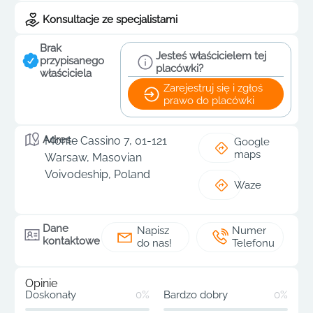
Konsultacje ze specjalistami
Brak
Jesteś właścicielem tej
przypisanego
placówki?
właściciela
Zarejestruj się i zgłoś
prawo do placówki
Adres
Monte Cassino 7, 01-121
Google
maps
Warsaw, Masovian
Voivodeship, Poland
Waze
Dane
Napisz
Numer
kontaktowe
do nas!
Telefonu
Opinie
Doskonały
0%
Bardzo dobry
0%