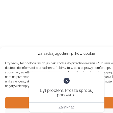
Zarządzaj zgodami plików cookie
Używamy technologii takich jak pliki cookie do przechowywania i/lub uzysk
dostępu do informacji o urządzeniu. Robimy to w celu poprawy komfortu prz
strony i wyświetlania spersonalizowanych reklam. Zgoda na te technologie 
nam na przetwarzanie danych takich jak zachowanie podczas przeglądania 
unikalne identyfikatory na tej stronie. Brak zgody lub wycofanie zgody, może
negatywnie wpłynąć na pewne cechy i funkcje.
Był problem. Proszę spróbuj
ponownie.
Akceptuj
Zamknąć