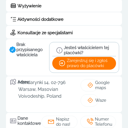
Wyżywienie
Aktywności dodatkowe
Konsultacje ze specjalistami
Brak
Jesteś właścicielem tej
przypisanego
placówki?
właściciela
Zarejestruj się i zgłoś
prawo do placówki
Adres
Mandarynki 14, 02-796
Google
maps
Warsaw, Masovian
Voivodeship, Poland
Waze
Dane
Napisz
Numer
kontaktowe
do nas!
Telefonu