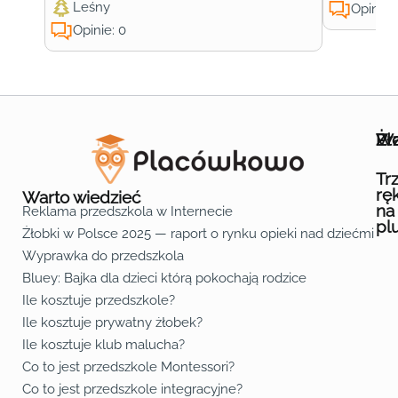
Leśny
Opinie:
Opinie: 0
Wa
Żł
Pr
Ofe
O n
Kon
Reg
Pol
Pli
Zas
Map
Żło
Żło
Żło
Żło
Żło
Żło
Żło
Żło
Żło
Żło
Żło
Żło
Żło
Żło
Żło
Żło
Żł
Żło
Żło
Żło
Żło
Żło
Żło
Żło
Żło
Prz
Prz
Prz
Prz
Prz
Prz
Prz
Prz
Prz
Prz
Prz
Prz
Prz
Prz
Prz
Prz
Prz
Prz
Prz
Prz
Prz
Prz
Prz
Prz
Prz
Tr
rę
Warto wiedzieć
na
Reklama przedszkola w Internecie
pl
Żłobki w Polsce 2025 — raport o rynku opieki nad dziećmi do 
Fa
Lin
Yo
Wyprawka do przedszkola
Bluey: Bajka dla dzieci którą pokochają rodzice
Ile kosztuje przedszkole?
Ile kosztuje prywatny żłobek?
Ile kosztuje klub malucha?
Co to jest przedszkole Montessori?
Co to jest przedszkole integracyjne?