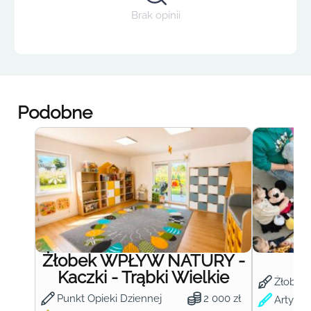
Brak opinii
Podobne
Żłobek WPŁYW NATURY -
Ż
Kaczki - Trąbki Wielkie
Żłobek
Punkt Opieki Dziennej
2 000 zł
Artysty