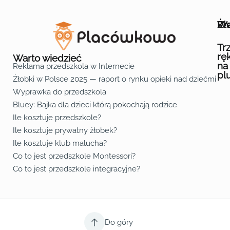
Wa
Żł
Pr
Ofe
O n
Kon
Reg
Pol
Pli
Zas
Map
Żło
Żło
Żło
Żło
Żło
Żło
Żło
Żło
Żło
Żło
Żło
Żło
Żło
Żło
Żło
Żło
Żł
Żło
Żło
Żło
Żło
Żło
Żło
Żło
Żło
Prz
Prz
Prz
Prz
Prz
Prz
Prz
Prz
Prz
Prz
Prz
Prz
Prz
Prz
Prz
Prz
Prz
Prz
Prz
Prz
Prz
Prz
Prz
Prz
Prz
Tr
rę
Warto wiedzieć
na
Reklama przedszkola w Internecie
pl
Żłobki w Polsce 2025 — raport o rynku opieki nad dziećmi do 
Fa
Lin
Yo
Wyprawka do przedszkola
Bluey: Bajka dla dzieci którą pokochają rodzice
Ile kosztuje przedszkole?
Ile kosztuje prywatny żłobek?
Ile kosztuje klub malucha?
Co to jest przedszkole Montessori?
Co to jest przedszkole integracyjne?
Do góry