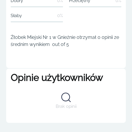
Dobry
0%
Przeciętny
0%
Słaby
0%
Żłobek Miejski Nr 1 w Gnieźnie otrzymał 0 opinii ze
średnim wynikiem out of 5
Opinie użytkowników
Brak opinii