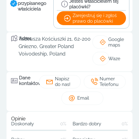
Jesteś właścicielem tej
przypisanego
placówki?
właściciela
Zarejestruj się i zgłoś
prawo do placówki
Adres
Tadeusza Kościuszki 21, 62-200
Google
maps
Gniezno, Greater Poland
Voivodeship, Poland
Waze
Dane
Napisz
Numer
kontaktowe
do nas!
Telefonu
Email
Opinie
Doskonały
0%
Bardzo dobry
0%