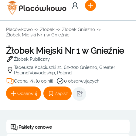
Placówkowo
->
Żłobek
->
Żłobek Gniezno
->
Żłobek Miejski Nr 1 w Gnieźnie
Żłobek Miejski Nr 1 w Gnieźnie
Żłobek Publiczny
Tadeusza Kościuszki 21, 62-200 Gniezno, Greater
Poland Voivodeship, Poland
Ocena: /5 (0 opinii)
0 obserwujących
Obserwuj
Zapisz
Pakiety cenowe