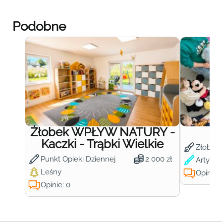
Podobne
Żłobek WPŁYW NATURY -
Ż
Kaczki - Trąbki Wielkie
Żłobek
Punkt Opieki Dziennej
2 000 zł
Artysty
Leśny
Opinie:
Opinie: 0