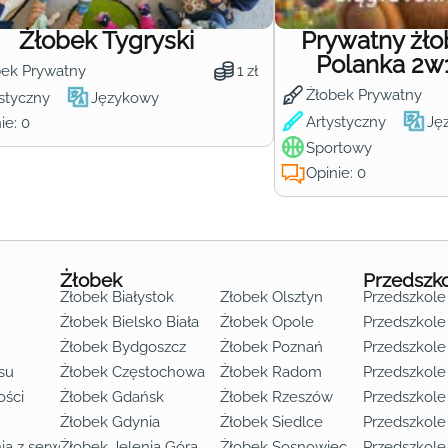
Żłobek Tygryski
Prywatny żł
Polanka 2w
bek Prywatny
1 zł
Żłobek Prywatny
styczny
Językowy
Artystyczny
Ję
ie: 0
Sportowy
Opinie: 0
Żłobek
Przedszk
Żłobek Białystok
Żłobek Olsztyn
Przedszkole
Żłobek Bielsko Biała
Żłobek Opole
Przedszkole 
Żłobek Bydgoszcz
Żłobek Poznań
Przedszkole
su
Żłobek Częstochowa
Żłobek Radom
Przedszkol
o lat 3
ości
Żłobek Gdańsk
Żłobek Rzeszów
Przedszkole
Żłobek Gdynia
Żłobek Siedlce
Przedszkole
ia z serwisu
Żłobek Jelenia Góra
Żłobek Sosnowiec
Przedszkole