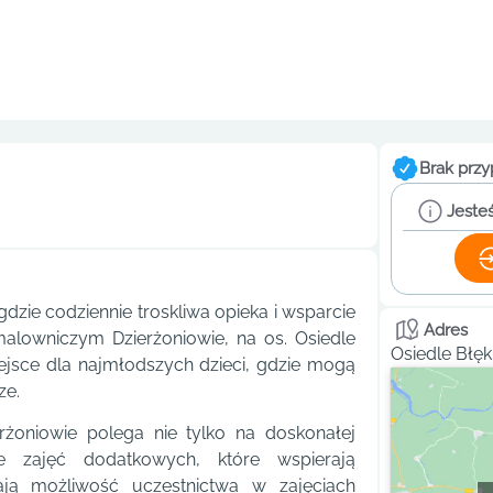
Brak przy
Jesteś
gdzie codziennie troskliwa opieka i wsparcie
Adres
malowniczym Dzierżoniowie, na os. Osiedle
Osiedle Błęk
iejsce dla najmłodszych dzieci, gdzie mogą
ze.
żoniowie polega nie tylko na doskonałej
cie zajęć dodatkowych, które wspierają
ją możliwość uczestnictwa w zajęciach