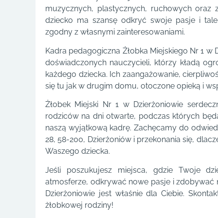
muzycznych, plastycznych, ruchowych oraz za
dziecko ma szansę odkryć swoje pasje i tale
zgodny z własnymi zainteresowaniami.
Kadra pedagogiczna Żłobka Miejskiego Nr 1 w D
doświadczonych nauczycieli, którzy kładą og
każdego dziecka. Ich zaangażowanie, cierpliwoś
się tu jak w drugim domu, otoczone opieką i w
Żłobek Miejski Nr 1 w Dzierżoniowie serdecz
rodziców na dni otwarte, podczas których będ
naszą wyjątkową kadrę. Zachęcamy do odwiedz
28, 58-200, Dzierżoniów i przekonania się, dlac
Waszego dziecka.
Jeśli poszukujesz miejsca, gdzie Twoje dz
atmosferze, odkrywać nowe pasje i zdobywać no
Dzierżoniowie jest właśnie dla Ciebie. Skontak
żłobkowej rodziny!