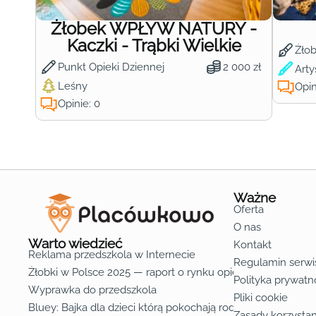
Żłobek WPŁYW NATURY -
Kaczki - Trąbki Wielkie
Żło
Punkt Opieki Dziennej
2 000 zł
Arty
Leśny
Opin
Opinie: 0
Ważne
Oferta
O nas
Warto wiedzieć
Kontakt
Reklama przedszkola w Internecie
Regulamin serwi
Żłobki w Polsce 2025 — raport o rynku opieki nad dziećmi d
Polityka prywatn
Wyprawka do przedszkola
Pliki cookie
Bluey: Bajka dla dzieci którą pokochają rodzice
Zasady korzystan