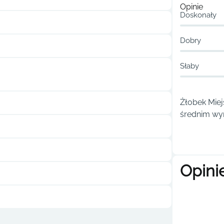
Opinie
Doskonały
Dobry
Słaby
Żłobek Miejs
średnim wyn
Opini