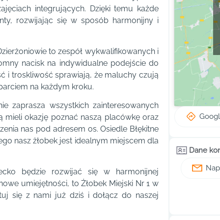
jęciach integrujących. Dzięki temu każde
nty, rozwijając się w sposób harmonijny i
zierżoniowie to zespół wykwalifikowanych i
romny nacisk na indywidualne podejście do
ć i troskliwość sprawiają, że maluchy czują
sparciem na każdym kroku.
nie zaprasza wszystkich zainteresowanych
Goog
ą mieli okazję poznać naszą placówkę oraz
enia nas pod adresem os. Osiedle Błękitne
zego nasz żłobek jest idealnym miejscem dla
Dane ko
Napi
iecko będzie rozwijać się w harmonijnej
we umiejętności, to Żłobek Miejski Nr 1 w
tuj się z nami już dziś i dołącz do naszej