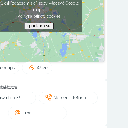
Kliknij "zgadzam się", żeby włączyć Google
maps
Polityka plików cookies
Zgadzam się
le maps
Waze
ntaktowe
sz do nas!
Numer Telefonu
Email