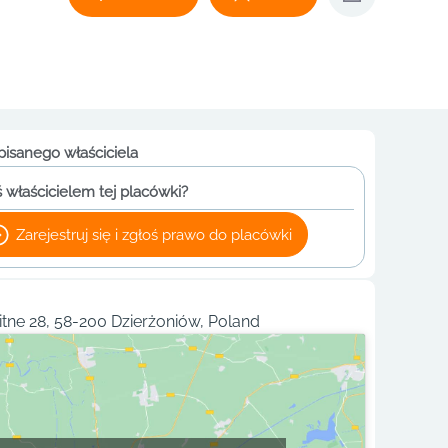
pisanego właściciela
 właścicielem tej placówki?
Zarejestruj się i zgłoś prawo do placówki
itne 28, 58-200 Dzierżoniów, Poland