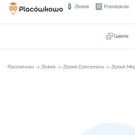
Żłobek
Przedszkole
Galeria
Placówkowo
->
Żłobek
->
Żłobek Dzierżoniów
->
Żłobek Miej