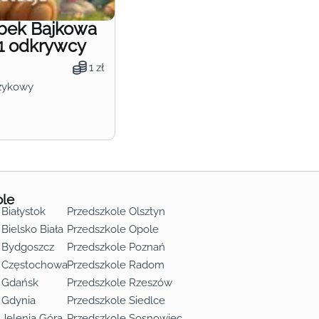
obek Bajkowa
1 odkrywcy
1 zł
zykowy
ole
 Białystok
Przedszkole Olsztyn
Bielsko Biała
Przedszkole Opole
 Bydgoszcz
Przedszkole Poznań
e Częstochowa
Przedszkole Radom
 Gdańsk
Przedszkole Rzeszów
 Gdynia
Przedszkole Siedlce
 Jelenia Góra
Przedszkole Sosnowiec