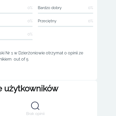
0%
Bardzo dobry
0%
0%
Przeciętny
0%
0%
ki Nr 1 w Dzierżoniowie otrzymał 0 opinii ze
ikiem out of 5
e użytkowników
Brak opinii