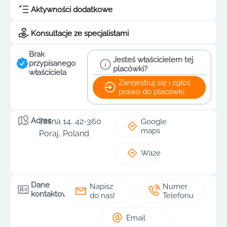
Aktywności dodatkowe
Konsultacje ze specjalistami
Brak
Jesteś właścicielem tej
przypisanego
placówki?
właściciela
Zarejestruj się i zgłoś
prawo do placówki
Adres
Jasna 14, 42-360
Google
maps
Poraj, Poland
Waze
Dane
Napisz
Numer
kontaktowe
do nas!
Telefonu
Email