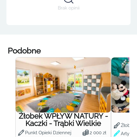
Brak opinii
Podobne
Żłobek WPŁYW NATURY -
Ż
Kaczki - Trąbki Wielkie
Żłobek
Punkt Opieki Dziennej
2 000 zł
Artysty