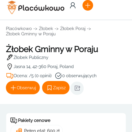
Placówkowo
->
Żłobek
->
Żłobek Poraj
->
Żłobek Gminny w Poraju
Żłobek Gminny w Poraju
Żłobek Publiczny
Jasna 14, 42-360 Poraj, Poland
Ocena: /5 (0 opinii)
0 obserwujących
Obserwuj
Zapisz
Pakiety cenowe
Pełen etat: 600 zł