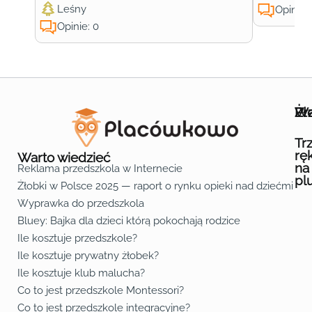
Leśny
Opinie:
Opinie: 0
Wa
Żł
Pr
Ofe
O n
Kon
Reg
Pol
Pli
Zas
Map
Żło
Żło
Żło
Żło
Żło
Żło
Żło
Żło
Żło
Żło
Żło
Żło
Żło
Żło
Żło
Żło
Żł
Żło
Żło
Żło
Żło
Żło
Żło
Żło
Żło
Prz
Prz
Prz
Prz
Prz
Prz
Prz
Prz
Prz
Prz
Prz
Prz
Prz
Prz
Prz
Prz
Prz
Prz
Prz
Prz
Prz
Prz
Prz
Prz
Prz
Tr
rę
Warto wiedzieć
na
Reklama przedszkola w Internecie
pl
Żłobki w Polsce 2025 — raport o rynku opieki nad dziećmi do 
Fa
Lin
Yo
Wyprawka do przedszkola
Bluey: Bajka dla dzieci którą pokochają rodzice
Ile kosztuje przedszkole?
Ile kosztuje prywatny żłobek?
Ile kosztuje klub malucha?
Co to jest przedszkole Montessori?
Co to jest przedszkole integracyjne?