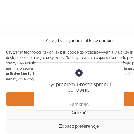
Zarządzaj zgodami plików cookie
Używamy technologii takich jak pliki cookie do przechowywania i/lub uzysk
dostępu do informacji o urządzeniu. Robimy to w celu poprawy komfortu prz
strony i wyświetlania spersonalizowanych reklam. Zgoda na te technologie 
nam na przetwarzanie danych takich jak zachowanie podczas przeglądania 
unikalne identyfikatory na tej stronie. Brak zgody lub wycofanie zgody, może
negatywnie wpłynąć na pewne cechy i funkcje.
Był problem. Proszę spróbuj
ponownie.
Akceptuj
Zamknąć
Odrzuć
Zobacz preferencje