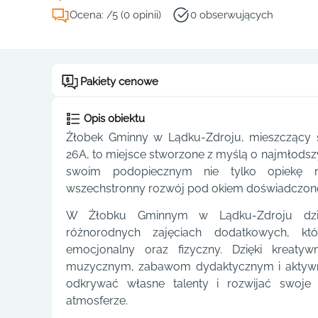
Ocena: /5 (0 opinii)
0 obserwujących
Pakiety cenowe
Opis obiektu
Żłobek Gminny w Lądku-Zdroju, mieszczący s
26A, to miejsce stworzone z myślą o najmłodszy
swoim podopiecznym nie tylko opiekę n
wszechstronny rozwój pod okiem doświadczone
W Żłobku Gminnym w Lądku-Zdroju dzie
różnorodnych zajęciach dodatkowych, któr
emocjonalny oraz fizyczny. Dzięki kreaty
muzycznym, zabawom dydaktycznym i aktyw
odkrywać własne talenty i rozwijać swoje 
atmosferze.