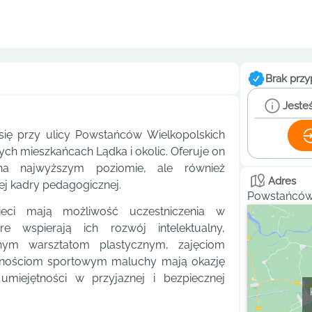
Brak przy
Jesteś
ię przy ulicy Powstańców Wielkopolskich
ch mieszkańcach Lądka i okolic. Oferuje on
a najwyższym poziomie, ale również
Adres
j kadry pedagogicznej.
Powstańców 
ci mają możliwość uczestniczenia w
e wspierają ich rozwój intelektualny,
wnym warsztatom plastycznym, zajęciom
nościom sportowym maluchy mają okazję
umiejętności w przyjaznej i bezpiecznej