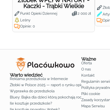
Żłobek WPŁYW NATURY -
Kaczki - Trąbki Wielkie
Żło
Punkt Opieki Dziennej
2 000 zł
Arty
Leśny
Opin
Opinie: 0
Ważne
Oferta
O nas
Warto wiedzieć
Kontakt
Reklama przedszkola w Internecie
Regulamin serwi
Żłobki w Polsce 2025 — raport o rynku opieki nad dziećmi d
Polityka prywatn
Wyprawka do przedszkola
Pliki cookie
Bluey: Bajka dla dzieci którą pokochają rodzice
Zasady korzystan
Ile kosztuje przedszkole?
Mapa Serwisu
Ile kosztuje prywatny żłobek?