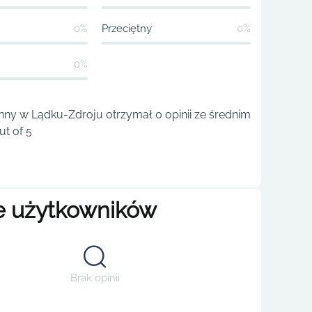
0%
Przeciętny
0%
0%
ny w Lądku-Zdroju otrzymał 0 opinii ze średnim
t of 5
e użytkowników
Brak opinii