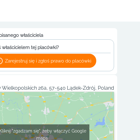
pisanego właściciela
 właścicielem tej placówki?
Zarejestruj się i zgłoś prawo do placówki
Wielkopolskich 26a, 57-540 Lądek-Zdrój, Poland
Kliknij "zgadzam się", żeby włączyć Google
maps