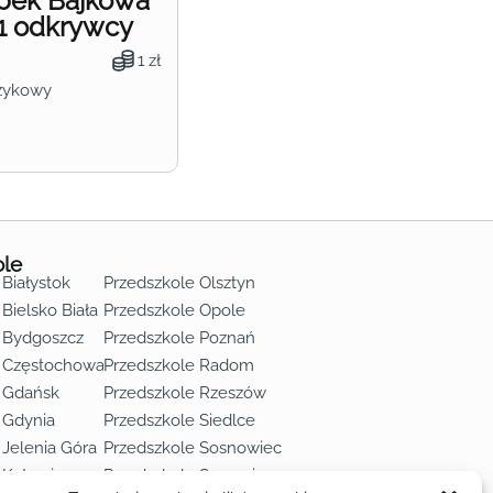
obek Bajkowa
1 odkrywcy
1 zł
zykowy
ole
 Białystok
Przedszkole Olsztyn
Bielsko Biała
Przedszkole Opole
 Bydgoszcz
Przedszkole Poznań
e Częstochowa
Przedszkole Radom
 Gdańsk
Przedszkole Rzeszów
 Gdynia
Przedszkole Siedlce
 Jelenia Góra
Przedszkole Sosnowiec
 Katowice
Przedszkole Szczecin