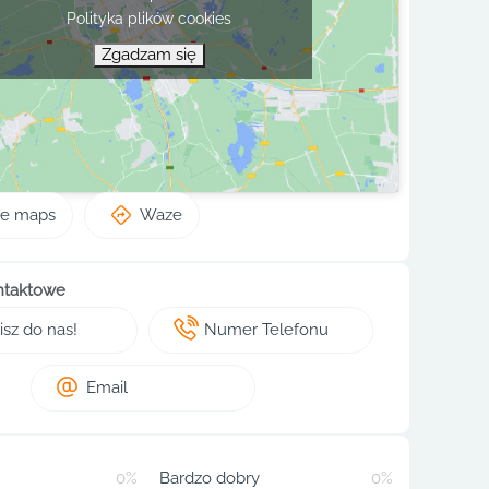
Polityka plików cookies
Zgadzam się
le maps
Waze
ntaktowe
sz do nas!
Numer Telefonu
Email
0%
Bardzo dobry
0%