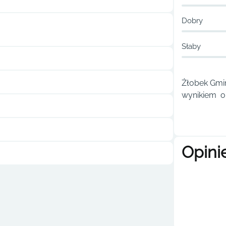
Dobry
Słaby
Żłobek Gmin
wynikiem ou
Opini