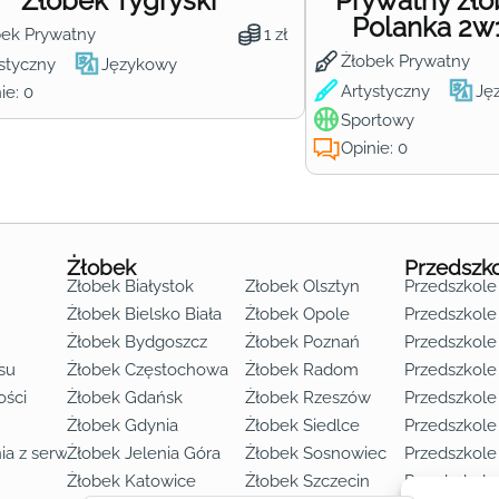
Żłobek Tygryski
Prywatny żł
Polanka 2w
bek Prywatny
1 zł
Żłobek Prywatny
styczny
Językowy
Artystyczny
Ję
ie: 0
Sportowy
Opinie: 0
Żłobek
Przedszk
Żłobek Białystok
Żłobek Olsztyn
Przedszkole
Żłobek Bielsko Biała
Żłobek Opole
Przedszkole 
Żłobek Bydgoszcz
Żłobek Poznań
Przedszkole
su
Żłobek Częstochowa
Żłobek Radom
Przedszkol
o lat 3
ości
Żłobek Gdańsk
Żłobek Rzeszów
Przedszkole
Żłobek Gdynia
Żłobek Siedlce
Przedszkole
ia z serwisu
Żłobek Jelenia Góra
Żłobek Sosnowiec
Przedszkole
Żłobek Katowice
Żłobek Szczecin
Przedszkole