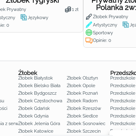
Żłobek Tygryski
Prywatny żł
Polanka 2w
bek Prywatny
1 zł
Żłobek Prywatny
styczny
Językowy
Artystyczny
Ję
ie: 0
Sportowy
Opinie: 0
Żłobek
Przedszk
Żłobek Białystok
Żłobek Olsztyn
Przedszkole
Żłobek Bielsko Biała
Żłobek Opole
Przedszkole 
Żłobek Bydgoszcz
Żłobek Poznań
Przedszkole
su
Żłobek Częstochowa
Żłobek Radom
Przedszkol
o lat 3
ości
Żłobek Gdańsk
Żłobek Rzeszów
Przedszkole
Żłobek Gdynia
Żłobek Siedlce
Przedszkole
ia z serwisu
Żłobek Jelenia Góra
Żłobek Sosnowiec
Przedszkole
Żłobek Katowice
Żłobek Szczecin
Przedszkole