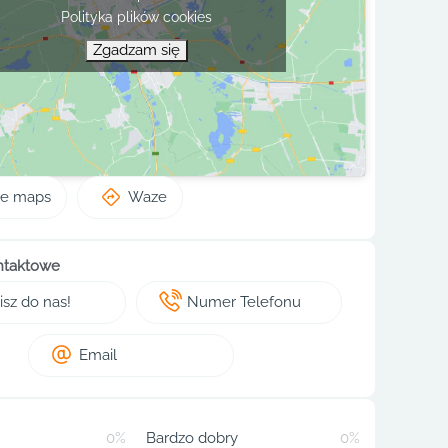
Polityka plików cookies
Zgadzam się
le maps
Waze
ntaktowe
sz do nas!
Numer Telefonu
Email
0%
Bardzo dobry
0%