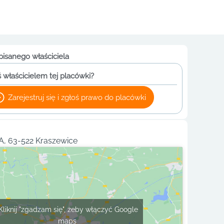
pisanego właściciela
 właścicielem tej placówki?
Zarejestruj się i zgłoś prawo do placówki
A, 63-522 Kraszewice
Kliknij "zgadzam się", żeby włączyć Google
maps