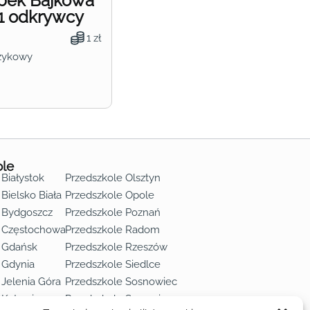
obek Bajkowa
1 odkrywcy
1 zł
zykowy
ole
 Białystok
Przedszkole Olsztyn
Bielsko Biała
Przedszkole Opole
 Bydgoszcz
Przedszkole Poznań
e Częstochowa
Przedszkole Radom
 Gdańsk
Przedszkole Rzeszów
 Gdynia
Przedszkole Siedlce
 Jelenia Góra
Przedszkole Sosnowiec
 Katowice
Przedszkole Szczecin