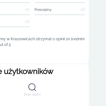
0%
Przeciętny
0%
0%
ny w Kraszewicach otrzymał 0 opinii ze średnim
t of 5
e użytkowników
Brak opinii