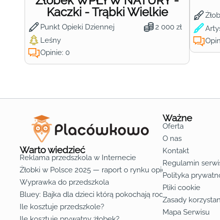
Żłobek WPŁYW NATURY -
Kaczki - Trąbki Wielkie
Żło
Punkt Opieki Dziennej
2 000 zł
Arty
Leśny
Opin
Opinie: 0
Ważne
Oferta
O nas
Warto wiedzieć
Kontakt
Reklama przedszkola w Internecie
Regulamin serwi
Żłobki w Polsce 2025 — raport o rynku opieki nad dziećmi d
Polityka prywatn
Wyprawka do przedszkola
Pliki cookie
Bluey: Bajka dla dzieci którą pokochają rodzice
Zasady korzystan
Ile kosztuje przedszkole?
Mapa Serwisu
Ile kosztuje prywatny żłobek?