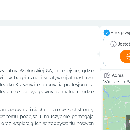
Brak przy
Jesteś
 ulicy Wieluńskiej 8A, to miejsce, gdzie
Adres
iat w bezpiecznej i kreatywnej atmosferze.
Wieluńska 8
teczku Kraszewice, zapewnia profesjonalną
latego możesz być pewny, że maluch będzie
angażowania i ciepła, dba o wszechstronny
zowanemu podejściu, nauczyciele pomagają
ch oraz wspierają ich w zdobywaniu nowych