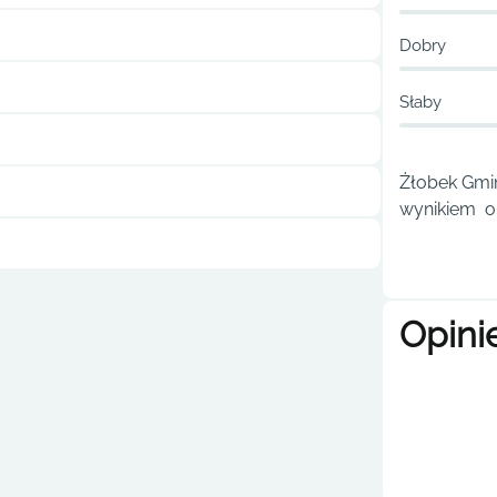
Dobry
Słaby
Żłobek Gmin
wynikiem ou
Opini