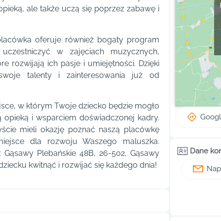
opieką, ale także uczą się poprzez zabawę i
placówka oferuje również bogaty program
uczestniczyć w zajęciach muzycznych,
 rozwijają ich pasje i umiejętności. Dzięki
oje talenty i zainteresowania już od
jsce, w którym Twoje dziecko będzie mogło
Goog
ą opieką i wsparciem doświadczonej kadry.
yście mieli okazję poznać naszą placówkę
e miejsce dla rozwoju Waszego maluszka.
Dane ko
: Gąsawy Plebańskie 48B, 26-502, Gąsawy
iecku kwitnąć i rozwijać się każdego dnia!
Napi