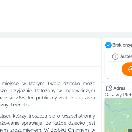
Brak przy
Jesteś
 miejsce, w którym Twoje dziecko może
Adres
rwsze przyjaźnie. Położony w malowniczym
Gąsawy Pleb
ańskie 48B, ten publiczny żłobek zaprasza
cznych wnętrz.
iści, którzy troszczą się o wszechstronny
żowanie sprawiają, że każde dziecko jest
pełnym zrozumieniem. W żłobku Gminnym w