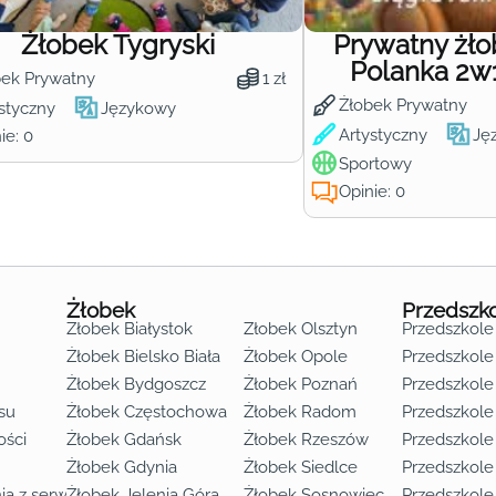
Żłobek Tygryski
Prywatny żł
Polanka 2w
bek Prywatny
1 zł
Żłobek Prywatny
styczny
Językowy
Artystyczny
Ję
ie: 0
Sportowy
Opinie: 0
Żłobek
Przedszk
Żłobek Białystok
Żłobek Olsztyn
Przedszkole
Żłobek Bielsko Biała
Żłobek Opole
Przedszkole 
Żłobek Bydgoszcz
Żłobek Poznań
Przedszkole
su
Żłobek Częstochowa
Żłobek Radom
Przedszkol
o lat 3
ości
Żłobek Gdańsk
Żłobek Rzeszów
Przedszkole
Żłobek Gdynia
Żłobek Siedlce
Przedszkole
ia z serwisu
Żłobek Jelenia Góra
Żłobek Sosnowiec
Przedszkole