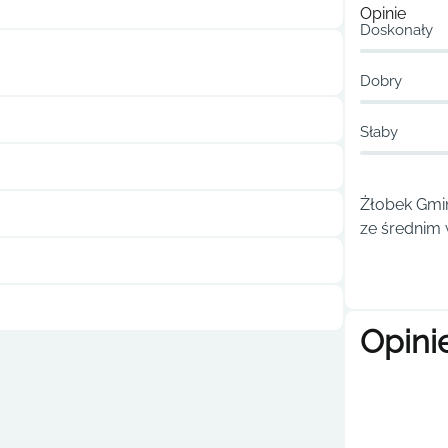
Opinie
Doskonały
Dobry
Słaby
Żłobek Gmin
ze średnim 
Opini