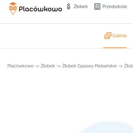
Żłobek
Przedszkole
Galeria
Placówkowo
->
Żłobek
->
Żłobek Gąsawy Plebańskie
->
Żło