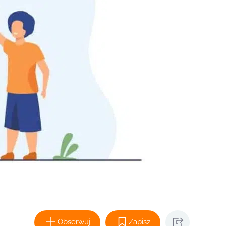
Obserwuj
Zapisz