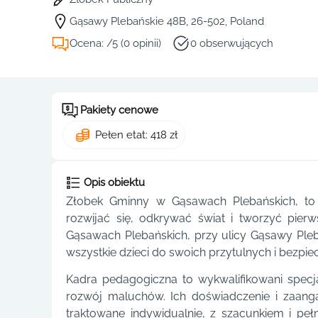
Gąsawy Plebańskie 48B, 26-502, Poland
Ocena: /5 (0 opinii)
0 obserwujących
Pakiety cenowe
Pełen etat: 418 zł
Opis obiektu
Złobek Gminny w Gąsawach Plebańskich, to
rozwijać się, odkrywać świat i tworzyć pie
Gąsawach Plebańskich, przy ulicy Gąsawy Pleb
wszystkie dzieci do swoich przytulnych i bezpie
Kadra pedagogiczna to wykwalifikowani specjal
rozwój maluchów. Ich doświadczenie i zaanga
traktowane indywidualnie, z szacunkiem i 