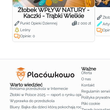
Żłobek WPŁYW NATURY -
Kaczki - Trąbki Wielkie
Żło
Punkt Opieki Dziennej
2 000 zł
Arty
Leśny
Opin
Opinie: 0
Ważne
Oferta
O nas
Warto wiedzieć
Kontakt
Reklama przedszkola w Internecie
Regulamin serwi
Żłobki w Polsce 2025 — raport o rynku opieki nad dziećmi d
Polityka prywatn
Wyprawka do przedszkola
Pliki cookie
Bluey: Bajka dla dzieci którą pokochają rodzice
Zasady korzystan