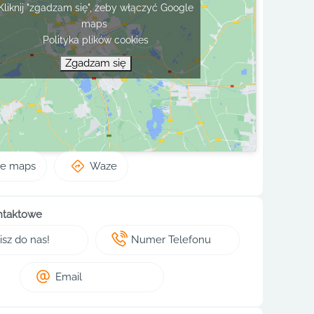
Kliknij "zgadzam się", żeby włączyć Google
maps
Polityka plików cookies
Zgadzam się
le maps
Waze
ntaktowe
sz do nas!
Numer Telefonu
Email