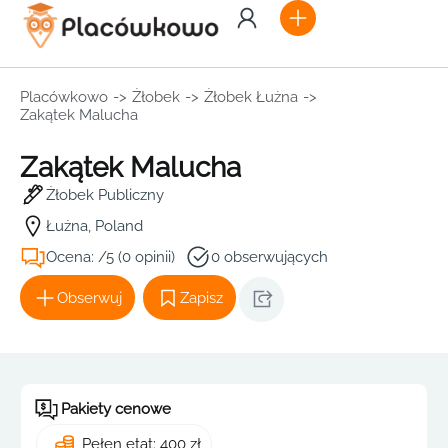
Placówkowo
->
Żłobek
->
Żłobek Łużna
->
Zakątek Malucha
Zakątek Malucha
Żłobek Publiczny
Łużna, Poland
Ocena: /5 (0 opinii)
0 obserwujących
Obserwuj
Zapisz
Pakiety cenowe
Pełen etat: 400 zł