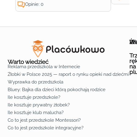
Opinie: 0
Wa
Żł
Pr
Ofe
O n
Kon
Reg
Pol
Pli
Zas
Map
Żło
Żło
Żło
Żło
Żło
Żło
Żło
Żło
Żło
Żło
Żło
Żło
Żło
Żło
Żło
Żło
Żł
Żło
Żło
Żło
Żło
Żło
Żło
Żło
Żło
Prz
Prz
Prz
Prz
Prz
Prz
Prz
Prz
Prz
Prz
Prz
Prz
Prz
Prz
Prz
Prz
Prz
Prz
Prz
Prz
Prz
Prz
Prz
Prz
Prz
Tr
rę
Warto wiedzieć
na
Reklama przedszkola w Internecie
pl
Żłobki w Polsce 2025 — raport o rynku opieki nad dziećmi do 
Fa
Lin
Yo
Wyprawka do przedszkola
Bluey: Bajka dla dzieci którą pokochają rodzice
Ile kosztuje przedszkole?
Ile kosztuje prywatny żłobek?
Ile kosztuje klub malucha?
Co to jest przedszkole Montessori?
Co to jest przedszkole integracyjne?