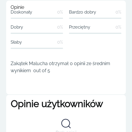
Opinie
Doskonały
0%
Bardzo dobry
0%
Dobry
0%
Przeciętny
0%
Słaby
0%
Zakątek Malucha otrzymał 0 opinii ze średnim
wynikiem out of 5
Opinie użytkowników