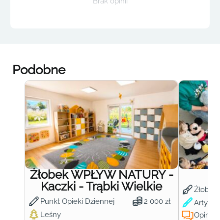
Brak opinii
Podobne
Żłobek WPŁYW NATURY -
Ż
Kaczki - Trąbki Wielkie
Żłobek
Punkt Opieki Dziennej
2 000 zł
Artysty
Leśny
Opinie: