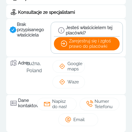
Konsultacje ze specjalistami
Brak
Jesteś właścicielem tej
przypisanego
placówki?
właściciela
Zarejestruj się i zgłoś
prawo do placówki
Adres
Łużna,
Google
maps
Poland
Waze
Dane
Napisz
Numer
kontaktowe
do nas!
Telefonu
Email