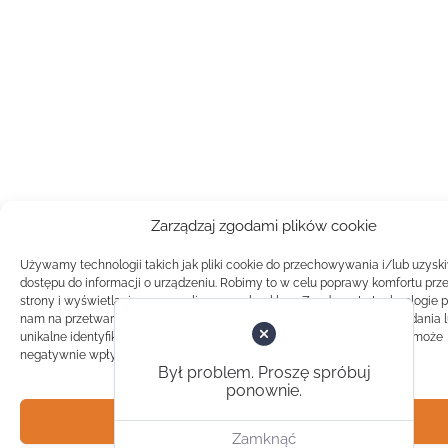
Zarządzaj zgodami plików cookie
Używamy technologii takich jak pliki cookie do przechowywania i/lub uzysk
dostępu do informacji o urządzeniu. Robimy to w celu poprawy komfortu prz
strony i wyświetlania spersonalizowanych reklam. Zgoda na te technologie 
nam na przetwarzanie danych takich jak zachowanie podczas przeglądania 
unikalne identyfikatory na tej stronie. Brak zgody lub wycofanie zgody, może
negatywnie wpłynąć na pewne cechy i funkcje.
Był problem. Proszę spróbuj
ponownie.
Akceptuj
Zamknąć