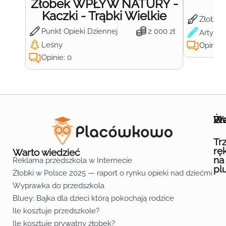
Żłobek WPŁYW NATURY -
Ż
Kaczki - Trąbki Wielkie
Żłobek
Punkt Opieki Dziennej
2 000 zł
Artysty
Leśny
Opinie:
Opinie: 0
Wa
Żł
Pr
Ofe
O n
Kon
Reg
Pol
Pli
Zas
Map
Żło
Żło
Żło
Żło
Żło
Żło
Żło
Żło
Żło
Żło
Żło
Żło
Żło
Żło
Żło
Żło
Żł
Żło
Żło
Żło
Żło
Żło
Żło
Żło
Żło
Prz
Prz
Prz
Prz
Prz
Prz
Prz
Prz
Prz
Prz
Prz
Prz
Prz
Prz
Prz
Prz
Prz
Prz
Prz
Prz
Prz
Prz
Prz
Prz
Prz
Tr
rę
Warto wiedzieć
na
Reklama przedszkola w Internecie
pl
Żłobki w Polsce 2025 — raport o rynku opieki nad dziećmi do 
Fa
Lin
Yo
Wyprawka do przedszkola
Bluey: Bajka dla dzieci którą pokochają rodzice
Ile kosztuje przedszkole?
Ile kosztuje prywatny żłobek?