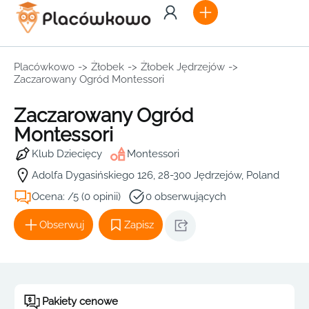
Placówkowo
->
Żłobek
->
Żłobek Jędrzejów
->
Zaczarowany Ogród Montessori
Zaczarowany Ogród
Montessori
Klub Dziecięcy
Montessori
Adolfa Dygasińskiego 126, 28-300 Jędrzejów, Poland
Ocena: /5 (0 opinii)
0 obserwujących
Obserwuj
Zapisz
Pakiety cenowe