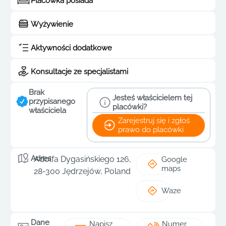
Placówka posiada
Wyżywienie
Aktywności dodatkowe
Konsultacje ze specjalistami
Brak
Jesteś właścicielem tej
przypisanego
placówki?
właściciela
Zarejestruj się i zgłoś
prawo do placówki
Adres
Adolfa Dygasińskiego 126,
Google
maps
28-300 Jędrzejów, Poland
Waze
Dane
Napisz
Numer