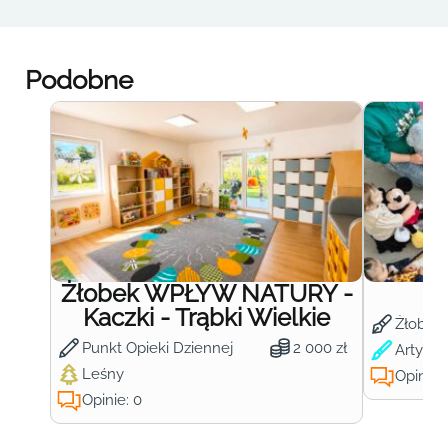
Podobne
Żłobek WPŁYW NATURY -
Ż
Kaczki - Trąbki Wielkie
Żłobek
Punkt Opieki Dziennej
2 000 zł
Artysty
Leśny
Opinie:
Opinie: 0