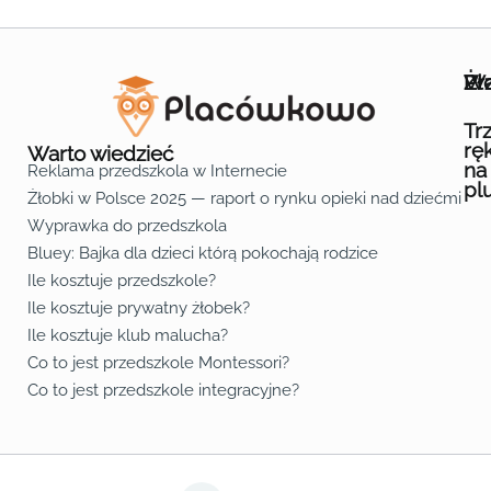
Wa
Żł
Pr
Ofe
O n
Kon
Reg
Pol
Pli
Zas
Map
Żło
Żło
Żło
Żło
Żło
Żło
Żło
Żło
Żło
Żło
Żło
Żło
Żło
Żło
Żło
Żło
Żł
Żło
Żło
Żło
Żło
Żło
Żło
Żło
Żło
Prz
Prz
Prz
Prz
Prz
Prz
Prz
Prz
Prz
Prz
Prz
Prz
Prz
Prz
Prz
Prz
Prz
Prz
Prz
Prz
Prz
Prz
Prz
Prz
Prz
Tr
rę
Warto wiedzieć
na
Reklama przedszkola w Internecie
pl
Żłobki w Polsce 2025 — raport o rynku opieki nad dziećmi do 
Fa
Lin
Yo
Wyprawka do przedszkola
Bluey: Bajka dla dzieci którą pokochają rodzice
Ile kosztuje przedszkole?
Ile kosztuje prywatny żłobek?
Ile kosztuje klub malucha?
Co to jest przedszkole Montessori?
Co to jest przedszkole integracyjne?