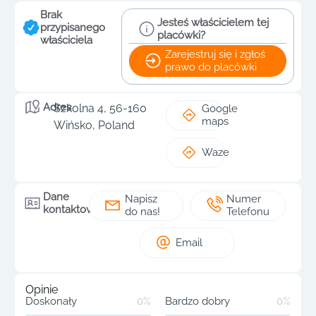
Brak
Jesteś właścicielem tej
przypisanego
placówki?
właściciela
Zarejestruj się i zgłoś
prawo do placówki
Adres
Szkolna 4, 56-160
Google
maps
Wińsko, Poland
Waze
Dane
Napisz
Numer
kontaktowe
do nas!
Telefonu
Email
Opinie
Doskonały
0%
Bardzo dobry
0%