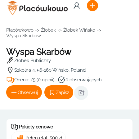
Placówkowo
->
Żłobek
->
Żłobek Wińsko
->
Wyspa Skarbów
Wyspa Skarbów
Żłobek Publiczny
Szkolna 4, 56-160 Wińsko, Poland
Ocena: /5 (0 opinii)
0 obserwujących
Obserwuj
Zapisz
Pakiety cenowe
Pełen etat: 500 zł