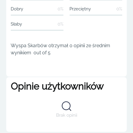
Dobry
0%
Przeciętny
0%
Słaby
0%
Wyspa Skarbów otrzymał 0 opinii ze średnim
wynikiem out of 5
Opinie użytkowników
Brak opinii