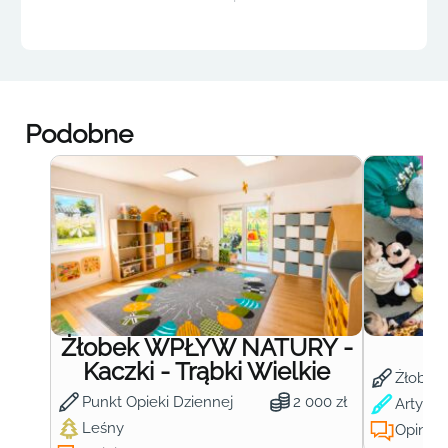
Podobne
Żłobek WPŁYW NATURY -
Ż
Kaczki - Trąbki Wielkie
Żłobek
Punkt Opieki Dziennej
2 000 zł
Artysty
Leśny
Opinie: