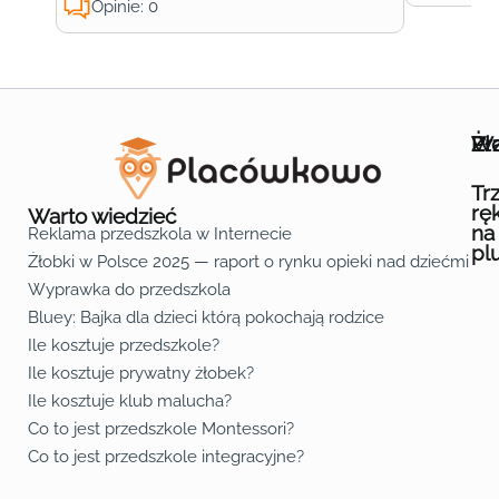
Opinie: 0
Wa
Żł
Pr
Ofe
O n
Kon
Reg
Pol
Pli
Zas
Map
Żło
Żło
Żło
Żło
Żło
Żło
Żło
Żło
Żło
Żło
Żło
Żło
Żło
Żło
Żło
Żło
Żł
Żło
Żło
Żło
Żło
Żło
Żło
Żło
Żło
Prz
Prz
Prz
Prz
Prz
Prz
Prz
Prz
Prz
Prz
Prz
Prz
Prz
Prz
Prz
Prz
Prz
Prz
Prz
Prz
Prz
Prz
Prz
Prz
Prz
Tr
rę
Warto wiedzieć
na
Reklama przedszkola w Internecie
pl
Żłobki w Polsce 2025 — raport o rynku opieki nad dziećmi do 
Fa
Lin
Yo
Wyprawka do przedszkola
Bluey: Bajka dla dzieci którą pokochają rodzice
Ile kosztuje przedszkole?
Ile kosztuje prywatny żłobek?
Ile kosztuje klub malucha?
Co to jest przedszkole Montessori?
Co to jest przedszkole integracyjne?