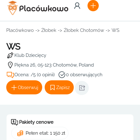
Placówkowo
->
Żłobek
->
Żłobek Chotomów
->
WS
WS
Klub Dziecięcy
Piękna 26, 05-123 Chotomów, Poland
Ocena: /5 (0 opinii)
0 obserwujących
Obserwuj
Zapisz
Pakiety cenowe
Pełen etat: 1 150 zł