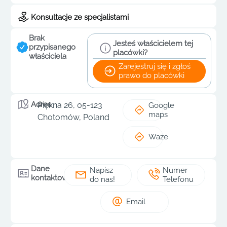
Konsultacje ze specjalistami
Brak
Jesteś właścicielem tej
przypisanego
placówki?
właściciela
Zarejestruj się i zgłoś
prawo do placówki
Adres
Piękna 26, 05-123
Google
maps
Chotomów, Poland
Waze
Dane
Napisz
Numer
kontaktowe
do nas!
Telefonu
Email