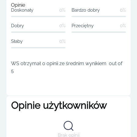
Opinie
Doskonały
0%
Bardzo dobry
0%
Dobry
0%
Przeciętny
0%
Słaby
0%
WS otrzymał 0 opinii ze średnim wynikiem out of
5
Opinie użytkowników
Brak opinii