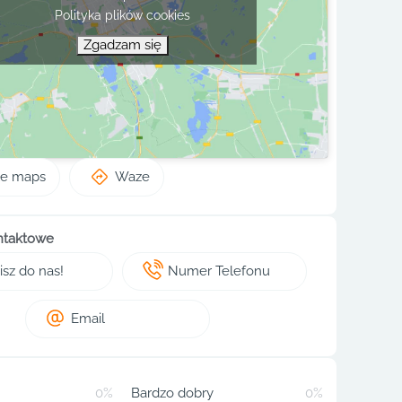
Polityka plików cookies
Zgadzam się
le maps
Waze
ntaktowe
sz do nas!
Numer Telefonu
Email
0%
Bardzo dobry
0%