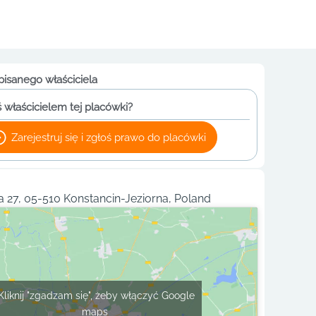
pisanego właściciela
 właścicielem tej placówki?
Zarejestruj się i zgłoś prawo do placówki
 27, 05-510 Konstancin-Jeziorna, Poland
Kliknij "zgadzam się", żeby włączyć Google
maps