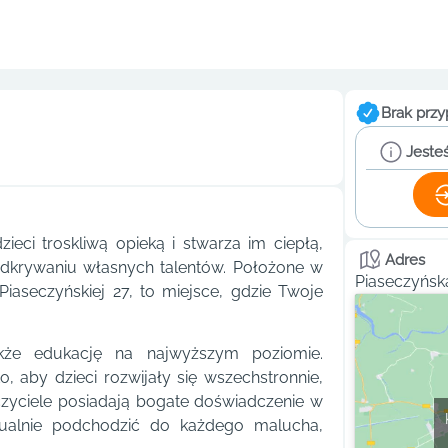
Brak przy
Jesteś
ieci troskliwą opieką i stwarza im ciepłą,
Adres
 odkrywaniu własnych talentów. Położone w
Piaseczyńska
Piaseczyńskiej 27, to miejsce, gdzie Twoje
akże edukację na najwyższym poziomie.
 aby dzieci rozwijały się wszechstronnie,
czyciele posiadają bogate doświadczenie w
dualnie podchodzić do każdego malucha,