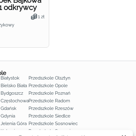
obek Bajkowa
1 odkrywcy
1 zł
zykowy
ole
 Białystok
Przedszkole Olsztyn
Bielsko Biała
Przedszkole Opole
 Bydgoszcz
Przedszkole Poznań
e Częstochowa
Przedszkole Radom
 Gdańsk
Przedszkole Rzeszów
 Gdynia
Przedszkole Siedlce
 Jelenia Góra
Przedszkole Sosnowiec
 Katowice
Przedszkole Szczecin