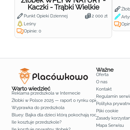
Żłobek WPŁYW NATURY -
Kaczki - Trąbki Wielkie
Żło
Punkt Opieki Dziennej
2 000 zł
Arty
Leśny
Opin
Opinie: 0
Ważne
Oferta
O nas
Warto wiedzieć
Kontakt
Reklama przedszkola w Internecie
Regulamin serwi
Żłobki w Polsce 2025 — raport o rynku opieki nad dziećmi d
Polityka prywatn
Wyprawka do przedszkola
Pliki cookie
Bluey: Bajka dla dzieci którą pokochają rodzice
Zasady korzystan
Ile kosztuje przedszkole?
Mapa Serwisu
Ile kosztuje prywatny żłobek?