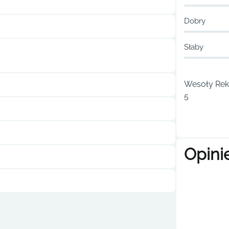
Dobry
Słaby
Wesoły Reks
5
Opini