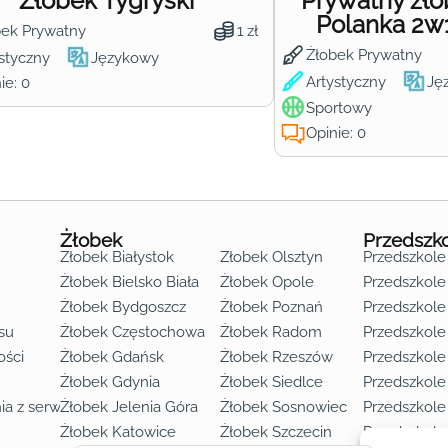
Żłobek Tygryski
Prywatny żł
Polanka 2w
bek Prywatny
1 zł
Żłobek Prywatny
styczny
Językowy
Artystyczny
Ję
ie: 0
Sportowy
Opinie: 0
Żłobek
Przedszk
Żłobek Białystok
Żłobek Olsztyn
Przedszkole
Żłobek Bielsko Biała
Żłobek Opole
Przedszkole 
Żłobek Bydgoszcz
Żłobek Poznań
Przedszkole
su
Żłobek Częstochowa
Żłobek Radom
Przedszkol
o lat 3
ości
Żłobek Gdańsk
Żłobek Rzeszów
Przedszkole
Żłobek Gdynia
Żłobek Siedlce
Przedszkole
ia z serwisu
Żłobek Jelenia Góra
Żłobek Sosnowiec
Przedszkole
Żłobek Katowice
Żłobek Szczecin
Przedszkole