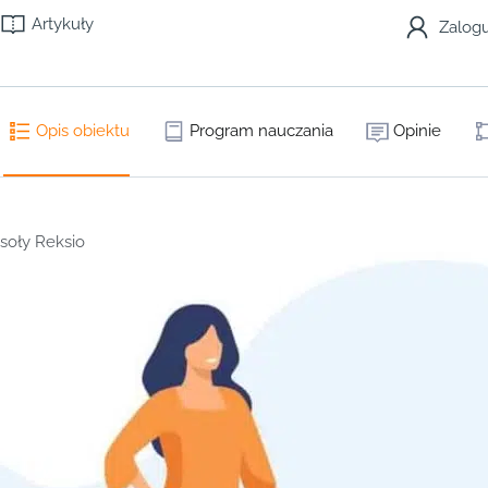
Artykuły
Zalogu
Opis obiektu
Program nauczania
Opinie
oły Reksio