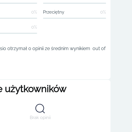
0%
Przeciętny
0%
0%
io otrzymał 0 opinii ze średnim wynikiem out of
e użytkowników
Brak opinii