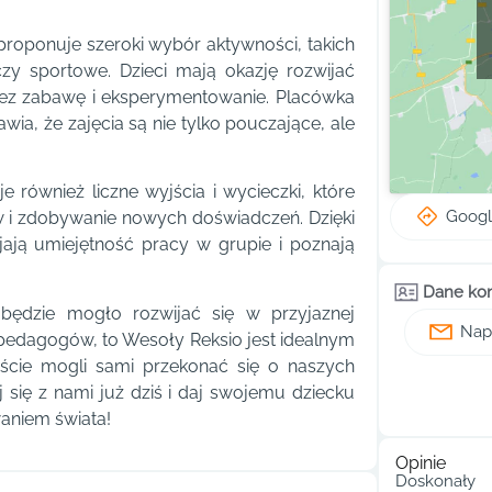
roponuje szeroki wybór aktywności, takich
czy sportowe. Dzieci mają okazję rozwijać
rzez zabawę i eksperymentowanie. Placówka
wia, że zajęcia są nie tylko pouczające, ale
również liczne wyjścia i wycieczki, które
Goog
w i zdobywanie nowych doświadczeń. Dzięki
jają umiejętność pracy w grupie i poznają
Dane ko
 będzie mogło rozwijać się w przyjaznej
Napi
pedagogów, to Wesoły Reksio jest idealnym
ście mogli sami przekonać się o naszych
j się z nami już dziś i daj swojemu dziecku
aniem świata!
Opinie
Doskonały