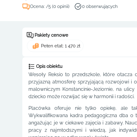
Ocena: /5 (0 opinii)
0 obserwujących
Pakiety cenowe
Pełen etat: 1 470 zł
Opis obiektu
Wesoły Reksio to przedszkole, które otacza dz
przyjazną atmosferę sprzyjającą rozwojowi i
malowniczym Konstancinie-Jeziornie, na ulicy 
dziecko może rozwijać się w harmonii i radości.
Placówka oferuje nie tylko opiekę, ale t
Wykwalifikowana kadra pedagogiczna dba o to,
angażując je w ciekawe zajęcia i zabawy. Nau
pracy z najmłodszymi i wiedzą, jak indywi