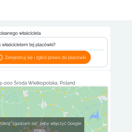
pisanego właściciela
 właścicielem tej placówki?
Zarejestruj się i zgłoś prawo do placówki
63-000 Środa Wielkopolska, Poland
Kliknij "zgadzam się", żeby włączyć Google
maps