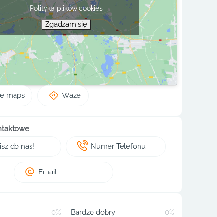
Polityka plików cookies
Zgadzam się
le maps
Waze
ntaktowe
sz do nas!
Numer Telefonu
Email
0%
Bardzo dobry
0%