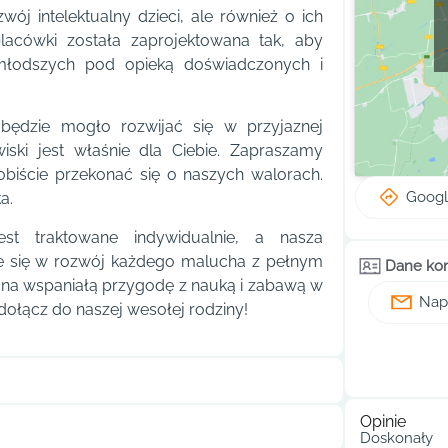
j intelektualny dzieci, ale również o ich
lacówki została zaprojektowana tak, aby
jmłodszych pod opieką doświadczonych i
 będzie mogło rozwijać się w przyjaznej
ski jest właśnie dla Ciebie. Zapraszamy
obiście przekonać się o naszych walorach.
Goog
a.
t traktowane indywidualnie, a nasza
e się w rozwój każdego malucha z pełnym
Dane ko
na wspaniałą przygodę z nauką i zabawą w
Napi
 dołącz do naszej wesołej rodziny!
Opinie
Doskonały