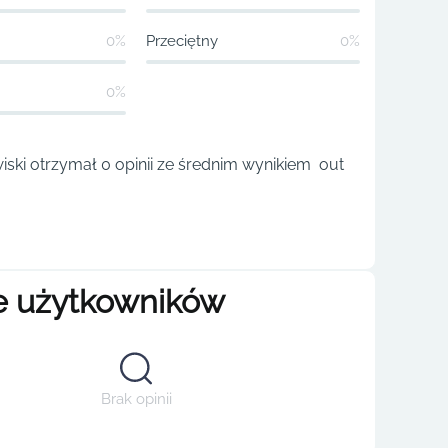
0%
Przeciętny
0%
0%
ski otrzymał 0 opinii ze średnim wynikiem out
e użytkowników
Brak opinii