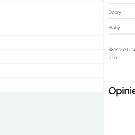
Dobry
Słaby
Wesołe Urwi
of 5
Opini