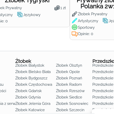
Żłobek Tygryski
Prywatny żł
Polanka 2w
bek Prywatny
1 zł
Żłobek Prywatny
styczny
Językowy
Artystyczny
Ję
ie: 0
Sportowy
Opinie: 0
Żłobek
Przedszk
Żłobek Białystok
Żłobek Olsztyn
Przedszkole
Żłobek Bielsko Biała
Żłobek Opole
Przedszkole 
Żłobek Bydgoszcz
Żłobek Poznań
Przedszkole
su
Żłobek Częstochowa
Żłobek Radom
Przedszkol
o lat 3
ości
Żłobek Gdańsk
Żłobek Rzeszów
Przedszkole
Żłobek Gdynia
Żłobek Siedlce
Przedszkole
ia z serwisu
Żłobek Jelenia Góra
Żłobek Sosnowiec
Przedszkole
Żłobek Katowice
Żłobek Szczecin
Przedszkole