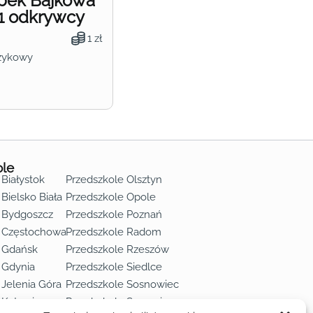
obek Bajkowa
1 odkrywcy
1 zł
zykowy
ole
 Białystok
Przedszkole Olsztyn
Bielsko Biała
Przedszkole Opole
 Bydgoszcz
Przedszkole Poznań
e Częstochowa
Przedszkole Radom
 Gdańsk
Przedszkole Rzeszów
 Gdynia
Przedszkole Siedlce
 Jelenia Góra
Przedszkole Sosnowiec
 Katowice
Przedszkole Szczecin