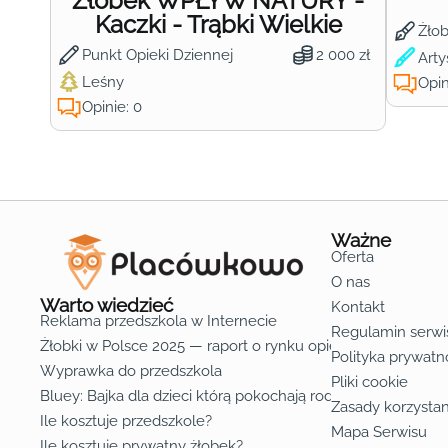
Żłobek WPŁYW NATURY -
Kaczki - Trąbki Wielkie
Żło
Punkt Opieki Dziennej
2 000 zł
Arty
Leśny
Opin
Opinie: 0
Ważne
Oferta
O nas
Warto wiedzieć
Kontakt
Reklama przedszkola w Internecie
Regulamin serwi
Żłobki w Polsce 2025 — raport o rynku opieki nad dziećmi d
Polityka prywatn
Wyprawka do przedszkola
Pliki cookie
Bluey: Bajka dla dzieci którą pokochają rodzice
Zasady korzystan
Ile kosztuje przedszkole?
Mapa Serwisu
Ile kosztuje prywatny żłobek?