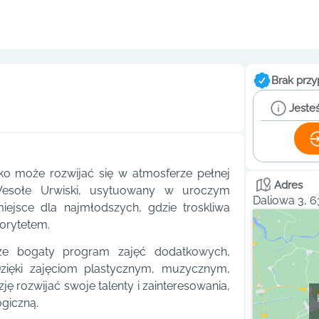
Brak przy
Jesteś
cko może rozwijać się w atmosferze pełnej
Adres
 Wesołe Urwiski, usytuowany w uroczym
Daliowa 3, 
iejsce dla najmłodszych, gdzie troskliwa
orytetem.
akże bogaty program zajęć dodatkowych,
Dzięki zajęciom plastycznym, muzycznym,
rozwijać swoje talenty i zainteresowania,
giczną.