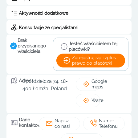
Aktywności dodatkowe
Konsultacje ze specjalistami
Brak
Jesteś właścicielem tej
przypisanego
placówki?
właściciela
Zarejestruj się i zgłoś
prawo do placówki
Adres
Spółdzielcza 74, 18-
Google
maps
400 Łomża, Poland
Waze
Dane
Napisz
Numer
kontaktowe
do nas!
Telefonu