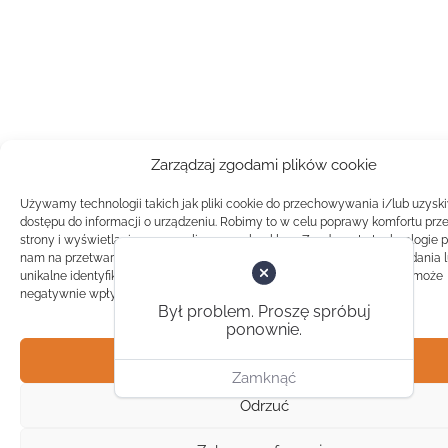
Zarządzaj zgodami plików cookie
Używamy technologii takich jak pliki cookie do przechowywania i/lub uzysk
dostępu do informacji o urządzeniu. Robimy to w celu poprawy komfortu prz
strony i wyświetlania spersonalizowanych reklam. Zgoda na te technologie 
nam na przetwarzanie danych takich jak zachowanie podczas przeglądania 
unikalne identyfikatory na tej stronie. Brak zgody lub wycofanie zgody, może
negatywnie wpłynąć na pewne cechy i funkcje.
Był problem. Proszę spróbuj
ponownie.
Akceptuj
Zamknąć
Odrzuć