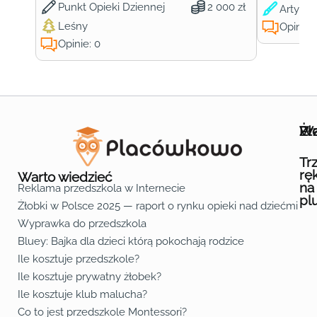
Punkt Opieki Dziennej
2 000 zł
Artysty
Leśny
Opinie:
Opinie: 0
Wa
Żł
Pr
Ofe
O n
Kon
Reg
Pol
Pli
Zas
Map
Żło
Żło
Żło
Żło
Żło
Żło
Żło
Żło
Żło
Żło
Żło
Żło
Żło
Żło
Żło
Żło
Żł
Żło
Żło
Żło
Żło
Żło
Żło
Żło
Żło
Prz
Prz
Prz
Prz
Prz
Prz
Prz
Prz
Prz
Prz
Prz
Prz
Prz
Prz
Prz
Prz
Prz
Prz
Prz
Prz
Prz
Prz
Prz
Prz
Prz
Tr
rę
Warto wiedzieć
na
Reklama przedszkola w Internecie
pl
Żłobki w Polsce 2025 — raport o rynku opieki nad dziećmi do 
Fa
Lin
Yo
Wyprawka do przedszkola
Bluey: Bajka dla dzieci którą pokochają rodzice
Ile kosztuje przedszkole?
Ile kosztuje prywatny żłobek?
Ile kosztuje klub malucha?
Co to jest przedszkole Montessori?