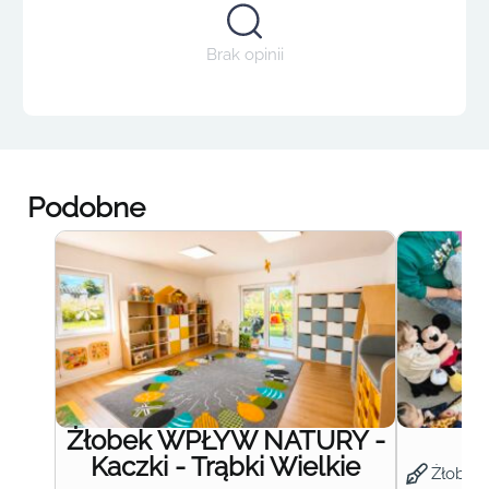
Brak opinii
Podobne
Żłobek WPŁYW NATURY -
Ż
Kaczki - Trąbki Wielkie
Żłobek