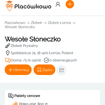
Placówkowo
->
Żłobek
->
Żłobek Łomża
->
Wesołe Słoneczko
Wesołe Słoneczko
Żłobek Prywatny
Spółdzielcza 74, 18-400 Łomża, Poland
Ocena: /5 (0 opinii)
0 obserwujących
Obserwuj
Zapisz
Pakiety cenowe
Pełen etat: 800 zł