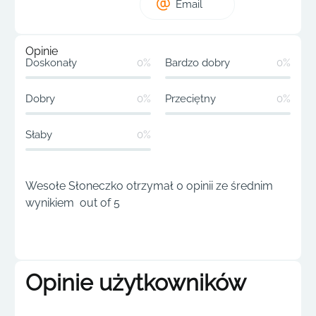
Email
Opinie
Doskonały
0%
Bardzo dobry
0%
Dobry
0%
Przeciętny
0%
Słaby
0%
Wesołe Słoneczko otrzymał 0 opinii ze średnim
wynikiem out of 5
Opinie użytkowników