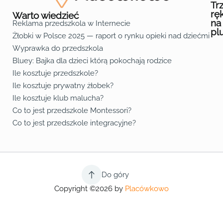
Tr
rę
Warto wiedzieć
na
Reklama przedszkola w Internecie
pl
Żłobki w Polsce 2025 — raport o rynku opieki nad dziećmi do 
Fa
Lin
Yo
Wyprawka do przedszkola
Bluey: Bajka dla dzieci którą pokochają rodzice
Ile kosztuje przedszkole?
Ile kosztuje prywatny żłobek?
Ile kosztuje klub malucha?
Co to jest przedszkole Montessori?
Co to jest przedszkole integracyjne?
Do góry
Copyright ©2026 by
Placówkowo