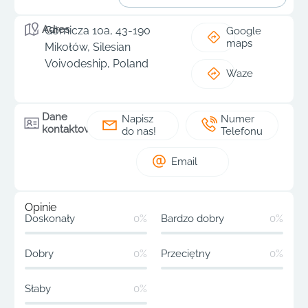
Adres
Górnicza 10a, 43-190
Google
maps
Mikołów, Silesian
Voivodeship, Poland
Waze
Dane
Napisz
Numer
kontaktowe
do nas!
Telefonu
Email
Opinie
Doskonały
0%
Bardzo dobry
0%
Dobry
0%
Przeciętny
0%
Słaby
0%