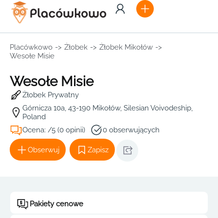
Placówkowo
->
Żłobek
->
Żłobek Mikołów
->
Wesołe Misie
Wesołe Misie
Żłobek Prywatny
Górnicza 10a, 43-190 Mikołów, Silesian Voivodeship,
Poland
Ocena: /5 (0 opinii)
0 obserwujących
Obserwuj
Zapisz
Pakiety cenowe