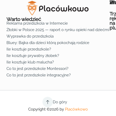
Wa
Żł
Pr
Ofe
O n
Kon
Reg
Pol
Pli
Zas
Map
Żło
Żło
Żło
Żło
Żło
Żło
Żło
Żło
Żło
Żło
Żło
Żło
Żło
Żło
Żło
Żło
Żł
Żło
Żło
Żło
Żło
Żło
Żło
Żło
Żło
Prz
Prz
Prz
Prz
Prz
Prz
Prz
Prz
Prz
Prz
Prz
Prz
Prz
Prz
Prz
Prz
Prz
Prz
Prz
Prz
Prz
Prz
Prz
Prz
Prz
Tr
rę
Warto wiedzieć
na
Reklama przedszkola w Internecie
pl
Żłobki w Polsce 2025 — raport o rynku opieki nad dziećmi do 
Fa
Lin
Yo
Wyprawka do przedszkola
Bluey: Bajka dla dzieci którą pokochają rodzice
Ile kosztuje przedszkole?
Ile kosztuje prywatny żłobek?
Ile kosztuje klub malucha?
Co to jest przedszkole Montessori?
Co to jest przedszkole integracyjne?
Do góry
Copyright ©2026 by
Placówkowo