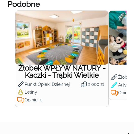
Podobne
Żłobek WPŁYW NATURY -
Ż
Kaczki - Trąbki Wielkie
Żłobek
Punkt Opieki Dziennej
2 000 zł
Artysty
Leśny
Opinie:
Opinie: 0