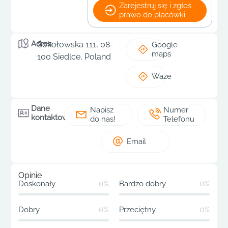
Zarejestruj się i zgłoś
prawo do placówki
Adres
Sokołowska 111, 08-
Google
maps
100 Siedlce, Poland
Waze
Dane
Napisz
Numer
kontaktowe
do nas!
Telefonu
Email
Opinie
Doskonały
0%
Bardzo dobry
0%
Dobry
0%
Przeciętny
0%