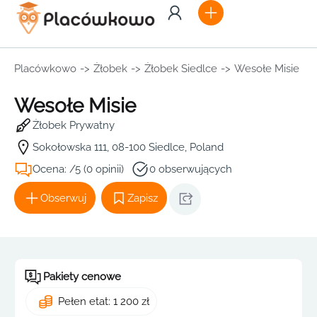
Placówkowo
->
Żłobek
->
Żłobek Siedlce
->
Wesołe Misie
Wesołe Misie
Żłobek Prywatny
Sokołowska 111, 08-100 Siedlce, Poland
Ocena: /5 (0 opinii)
0 obserwujących
Obserwuj
Zapisz
Pakiety cenowe
Pełen etat: 1 200 zł