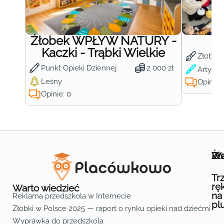
Żłobek WPŁYW NATURY -
Ż
Kaczki - Trąbki Wielkie
Żłobek
Punkt Opieki Dziennej
2 000 zł
Artysty
Leśny
Opinie:
Opinie: 0
Wa
Żł
Pr
Ofe
O n
Kon
Reg
Pol
Pli
Zas
Map
Żło
Żło
Żło
Żło
Żło
Żło
Żło
Żło
Żło
Żło
Żło
Żło
Żło
Żło
Żło
Żło
Żł
Żło
Żło
Żło
Żło
Żło
Żło
Żło
Żło
Prz
Prz
Prz
Prz
Prz
Prz
Prz
Prz
Prz
Prz
Prz
Prz
Prz
Prz
Prz
Prz
Prz
Prz
Prz
Prz
Prz
Prz
Prz
Prz
Prz
Tr
rę
Warto wiedzieć
na
Reklama przedszkola w Internecie
pl
Żłobki w Polsce 2025 — raport o rynku opieki nad dziećmi do 
Fa
Lin
Yo
Wyprawka do przedszkola