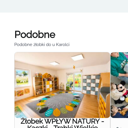
Podobne
Podobne żłobki do u Karolci
Żłobek WPŁYW NATURY -