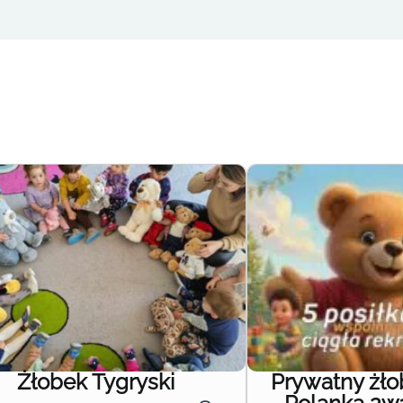
Żłobek Tygryski
Prywatny żł