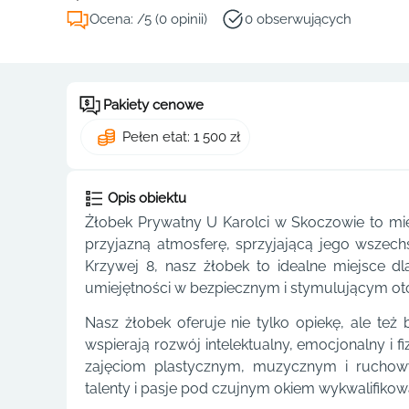
Ocena: /5 (0 opinii)
0 obserwujących
Pakiety cenowe
Pełen etat: 1 500 zł
Opis obiektu
Żłobek Prywatny U Karolci w Skoczowie to miej
przyjazną atmosferę, sprzyjającą jego wszec
Krzywej 8, nasz żłobek to idealne miejsce d
umiejętności w bezpiecznym i stymulującym ot
Nasz żłobek oferuje nie tylko opiekę, ale te
wspierają rozwój intelektualny, emocjonalny i 
zajęciom plastycznym, muzycznym i ruchow
talenty i pasje pod czujnym okiem wykwalifiko