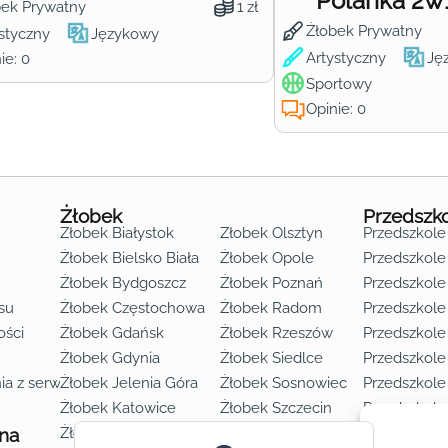
Polanka 2w
bek Prywatny
1 zł
Żłobek Prywatny
styczny
Językowy
Artystyczny
Ję
ie: 0
Sportowy
Opinie: 0
Żłobek
Przedszk
Żłobek Białystok
Żłobek Olsztyn
Przedszkole
Żłobek Bielsko Biała
Żłobek Opole
Przedszkole 
Żłobek Bydgoszcz
Żłobek Poznań
Przedszkole
su
Żłobek Częstochowa
Żłobek Radom
Przedszkol
o lat 3
ości
Żłobek Gdańsk
Żłobek Rzeszów
Przedszkole
Żłobek Gdynia
Żłobek Siedlce
Przedszkole
ia z serwisu
Żłobek Jelenia Góra
Żłobek Sosnowiec
Przedszkole
Żłobek Katowice
Żłobek Szczecin
Przedszkole
 na
Żłobek Kielce
Żłobek Toruń
Przedszkole