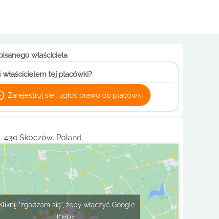
pisanego właściciela
 właścicielem tej placówki?
Zarejestruj się i zgłoś prawo do placówki
3-430 Skoczów, Poland
Kliknij "zgadzam się", żeby włączyć Google
maps