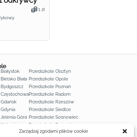
1 odkrywcy
1 zł
zykowy
ole
 Białystok
Przedszkole Olsztyn
Bielsko Biała
Przedszkole Opole
 Bydgoszcz
Przedszkole Poznań
e Częstochowa
Przedszkole Radom
 Gdańsk
Przedszkole Rzeszów
 Gdynia
Przedszkole Siedlce
 Jelenia Góra
Przedszkole Sosnowiec
 Katowice
Przedszkole Szczecin
Zarządzaj zgodami plików cookie
 Kielce
Przedszkole Toruń