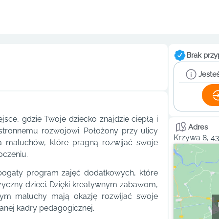
Brak przy
Jesteś
sce, gdzie Twoje dziecko znajdzie ciepłą i
Adres
hstronnemu rozwojowi. Położony przy ulicy
Krzywa 8, 4
la maluchów, które pragną rozwijać swoje
oczeniu.
ż bogaty program zajęć dodatkowych, które
fizyczny dzieci. Dzięki kreatywnym zabawom,
ym maluchy mają okazję rozwijać swoje
wanej kadry pedagogicznej.