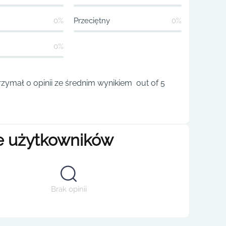
0%
Przeciętny
0%
0%
trzymał 0 opinii ze średnim wynikiem out of 5
e użytkowników
Brak opinii