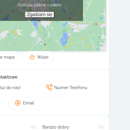
Polityka plików cookies
Zgadzam się
le maps
Waze
ntaktowe
sz do nas!
Numer Telefonu
Email
0%
Bardzo dobry
0%