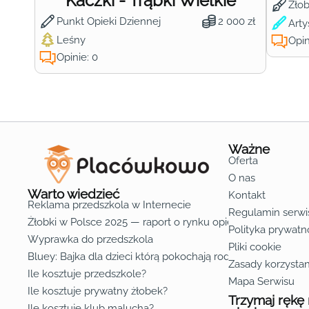
Kaczki - Trąbki Wielkie
Żło
Punkt Opieki Dziennej
2 000 zł
Arty
Leśny
Opin
Opinie: 0
Ważne
Oferta
O nas
Warto wiedzieć
Kontakt
Reklama przedszkola w Internecie
Regulamin serwi
Żłobki w Polsce 2025 — raport o rynku opieki nad dziećmi d
Polityka prywatn
Wyprawka do przedszkola
Pliki cookie
Bluey: Bajka dla dzieci którą pokochają rodzice
Zasady korzystan
Ile kosztuje przedszkole?
Mapa Serwisu
Ile kosztuje prywatny żłobek?
Trzymaj rękę
Ile kosztuje klub malucha?