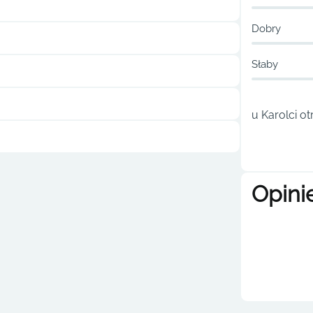
Dobry
Słaby
u Karolci o
Opini