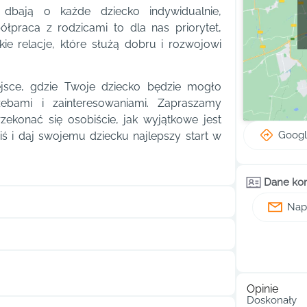
e dbają o każde dziecko indywidualnie,
łpraca z rodzicami to dla nas priorytet,
ie relacje, które służą dobru i rozwojowi
ejsce, gdzie Twoje dziecko będzie mogło
ebami i zainteresowaniami. Zapraszamy
zekonać się osobiście, jak wyjątkowe jest
Goog
ziś i daj swojemu dziecku najlepszy start w
Dane ko
Napi
Opinie
Doskonały