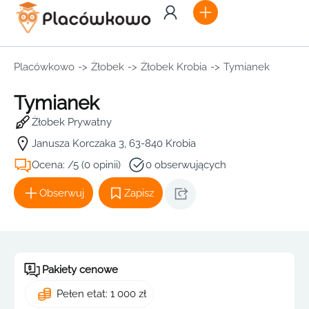
Placówkowo
->
Żłobek
->
Żłobek Krobia
->
Tymianek
Tymianek
Żłobek Prywatny
Janusza Korczaka 3, 63-840 Krobia
Ocena: /5 (0 opinii)
0 obserwujących
Obserwuj
Zapisz
Pakiety cenowe
Pełen etat: 1 000 zł