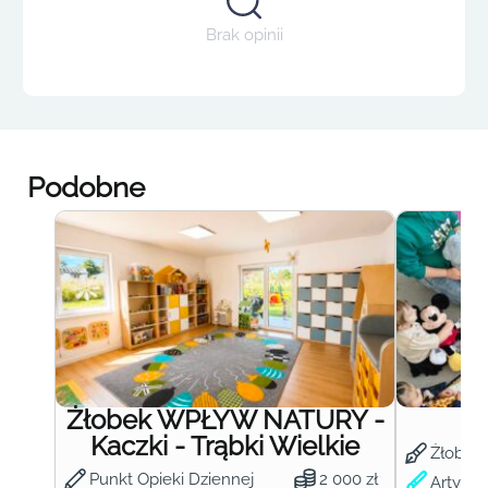
Brak opinii
Podobne
Żłobek WPŁYW NATURY -
Ż
Kaczki - Trąbki Wielkie
Żłobek
Punkt Opieki Dziennej
2 000 zł
Artysty