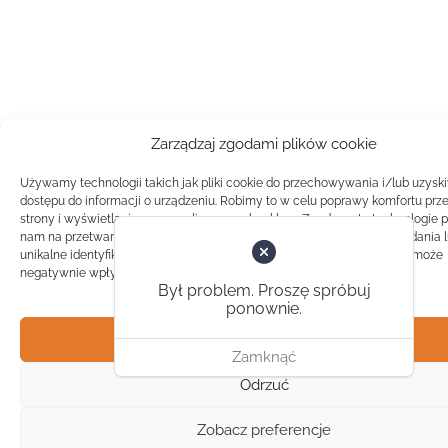
Zarządzaj zgodami plików cookie
Używamy technologii takich jak pliki cookie do przechowywania i/lub uzysk
dostępu do informacji o urządzeniu. Robimy to w celu poprawy komfortu prz
strony i wyświetlania spersonalizowanych reklam. Zgoda na te technologie 
nam na przetwarzanie danych takich jak zachowanie podczas przeglądania 
unikalne identyfikatory na tej stronie. Brak zgody lub wycofanie zgody, może
negatywnie wpłynąć na pewne cechy i funkcje.
Był problem. Proszę spróbuj
ponownie.
Akceptuj
Zamknąć
Odrzuć
Zobacz preferencje