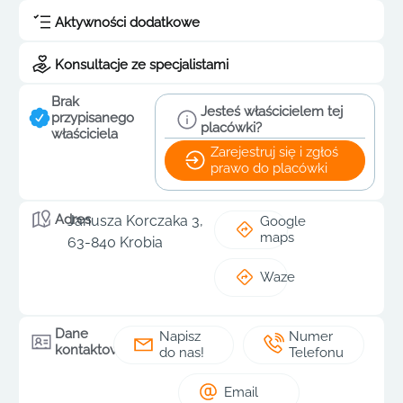
Aktywności dodatkowe
Konsultacje ze specjalistami
Brak
Jesteś właścicielem tej
przypisanego
placówki?
właściciela
Zarejestruj się i zgłoś
prawo do placówki
Adres
Janusza Korczaka 3,
Google
maps
63-840 Krobia
Waze
Dane
Napisz
Numer
kontaktowe
do nas!
Telefonu
Email