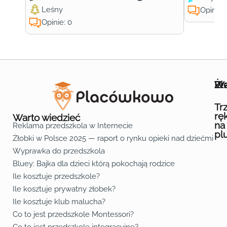
Leśny
Opinie:
Opinie: 0
Wa
Żł
Pr
Ofe
O n
Kon
Reg
Pol
Pli
Zas
Map
Żło
Żło
Żło
Żło
Żło
Żło
Żło
Żło
Żło
Żło
Żło
Żło
Żło
Żło
Żło
Żło
Żł
Żło
Żło
Żło
Żło
Żło
Żło
Żło
Żło
Prz
Prz
Prz
Prz
Prz
Prz
Prz
Prz
Prz
Prz
Prz
Prz
Prz
Prz
Prz
Prz
Prz
Prz
Prz
Prz
Prz
Prz
Prz
Prz
Prz
Tr
rę
Warto wiedzieć
na
Reklama przedszkola w Internecie
pl
Żłobki w Polsce 2025 — raport o rynku opieki nad dziećmi do 
Fa
Lin
Yo
Wyprawka do przedszkola
Bluey: Bajka dla dzieci którą pokochają rodzice
Ile kosztuje przedszkole?
Ile kosztuje prywatny żłobek?
Ile kosztuje klub malucha?
Co to jest przedszkole Montessori?