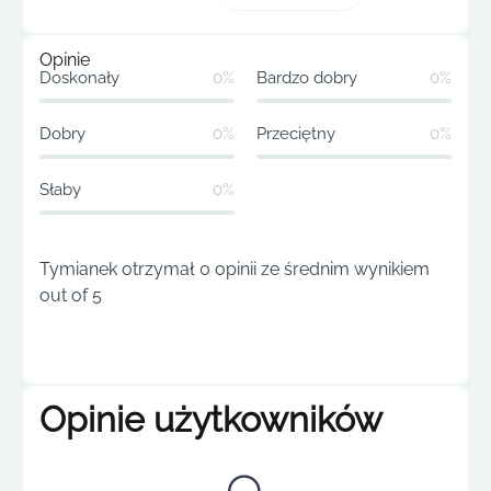
Opinie
Doskonały
0%
Bardzo dobry
0%
Dobry
0%
Przeciętny
0%
Słaby
0%
Tymianek otrzymał 0 opinii ze średnim wynikiem
out of 5
Opinie użytkowników