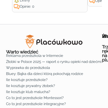
Leśny
Opinie:
Opinie: 0
Wa
Żł
Pr
Ofe
O n
Kon
Reg
Pol
Pli
Zas
Map
Żło
Żło
Żło
Żło
Żło
Żło
Żło
Żło
Żło
Żło
Żło
Żło
Żło
Żło
Żło
Żło
Żł
Żło
Żło
Żło
Żło
Żło
Żło
Żło
Żło
Prz
Prz
Prz
Prz
Prz
Prz
Prz
Prz
Prz
Prz
Prz
Prz
Prz
Prz
Prz
Prz
Prz
Prz
Prz
Prz
Prz
Prz
Prz
Prz
Prz
Tr
rę
Warto wiedzieć
na
Reklama przedszkola w Internecie
pl
Żłobki w Polsce 2025 — raport o rynku opieki nad dziećmi do 
Fa
Lin
Yo
Wyprawka do przedszkola
Bluey: Bajka dla dzieci którą pokochają rodzice
Ile kosztuje przedszkole?
Ile kosztuje prywatny żłobek?
Ile kosztuje klub malucha?
Co to jest przedszkole Montessori?
Co to jest przedszkole integracyjne?