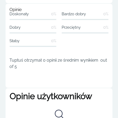
Opinie
Doskonały
0%
Bardzo dobry
0%
Dobry
0%
Przeciętny
0%
Słaby
0%
Tuptuś otrzymał 0 opinii ze średnim wynikiem out
of 5
Opinie użytkowników