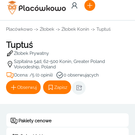
Placówkowo
->
Żłobek
->
Żłobek Konin
->
Tuptuś
Tuptuś
Żłobek Prywatny
Szpitalna 54d, 62-500 Konin, Greater Poland
Voivodeship, Poland
Ocena: /5 (0 opinii)
0 obserwujących
Obserwuj
Zapisz
Pakiety cenowe