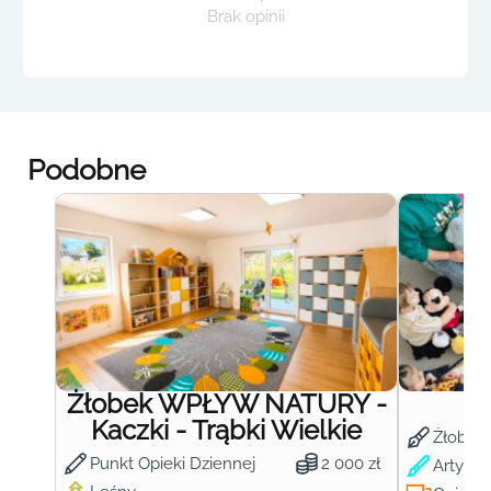
Brak opinii
Podobne
Żłobek WPŁYW NATURY -
Ż
Kaczki - Trąbki Wielkie
Żłobek
Punkt Opieki Dziennej
2 000 zł
Artysty