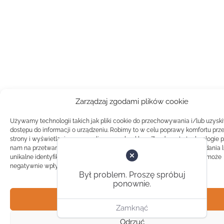
Zarządzaj zgodami plików cookie
Używamy technologii takich jak pliki cookie do przechowywania i/lub uzysk
dostępu do informacji o urządzeniu. Robimy to w celu poprawy komfortu prz
strony i wyświetlania spersonalizowanych reklam. Zgoda na te technologie 
nam na przetwarzanie danych takich jak zachowanie podczas przeglądania 
unikalne identyfikatory na tej stronie. Brak zgody lub wycofanie zgody, może
negatywnie wpłynąć na pewne cechy i funkcje.
Był problem. Proszę spróbuj
ponownie.
Akceptuj
Zamknąć
Odrzuć