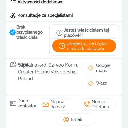
Aktywności dodatkowe
Konsultacje ze specjalistami
Brak
Jesteś właścicielem tej
przypisanego
placówki?
właściciela
Zarejestruj się i zgłoś
prawo do placówki
Adres
Szpitalna 54d, 62-500 Konin,
Google
maps
Greater Poland Voivodeship,
Poland
Waze
Dane
Napisz
Numer
kontaktowe
do nas!
Telefonu
Email