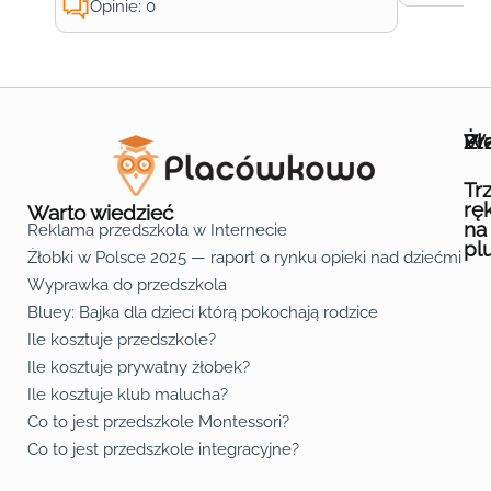
Opinie: 0
Wa
Żł
Pr
Ofe
O n
Kon
Reg
Pol
Pli
Zas
Map
Żło
Żło
Żło
Żło
Żło
Żło
Żło
Żło
Żło
Żło
Żło
Żło
Żło
Żło
Żło
Żło
Żł
Żło
Żło
Żło
Żło
Żło
Żło
Żło
Żło
Prz
Prz
Prz
Prz
Prz
Prz
Prz
Prz
Prz
Prz
Prz
Prz
Prz
Prz
Prz
Prz
Prz
Prz
Prz
Prz
Prz
Prz
Prz
Prz
Prz
Tr
rę
Warto wiedzieć
na
Reklama przedszkola w Internecie
pl
Żłobki w Polsce 2025 — raport o rynku opieki nad dziećmi do 
Fa
Lin
Yo
Wyprawka do przedszkola
Bluey: Bajka dla dzieci którą pokochają rodzice
Ile kosztuje przedszkole?
Ile kosztuje prywatny żłobek?
Ile kosztuje klub malucha?
Co to jest przedszkole Montessori?
Co to jest przedszkole integracyjne?