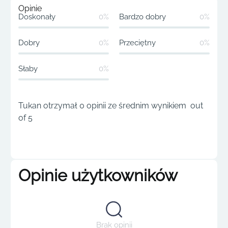
Opinie
Doskonały
0%
Bardzo dobry
0%
Dobry
0%
Przeciętny
0%
Słaby
0%
Tukan otrzymał 0 opinii ze średnim wynikiem out
of 5
Opinie użytkowników
Brak opinii