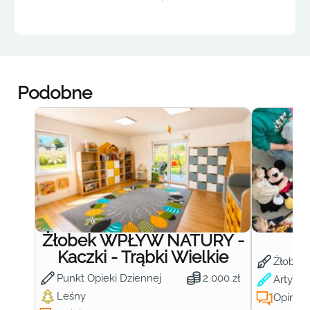
Podobne
Żłobek WPŁYW NATURY -
Ż
Kaczki - Trąbki Wielkie
Żłobek
Punkt Opieki Dziennej
2 000 zł
Artysty
Leśny
Opinie: