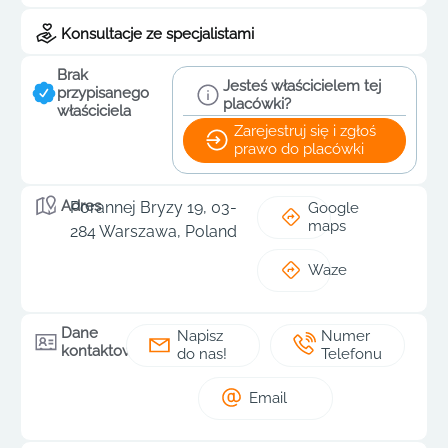
Konsultacje ze specjalistami
Brak
Jesteś właścicielem tej
przypisanego
placówki?
właściciela
Zarejestruj się i zgłoś
prawo do placówki
Adres
Porannej Bryzy 19, 03-
Google
maps
284 Warszawa, Poland
Waze
Dane
Napisz
Numer
kontaktowe
do nas!
Telefonu
Email