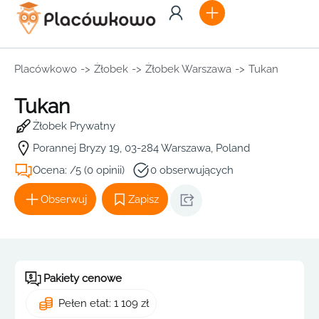
Placówkowo
->
Żłobek
->
Żłobek Warszawa
->
Tukan
Tukan
Żłobek Prywatny
Porannej Bryzy 19, 03-284 Warszawa, Poland
Ocena: /5 (0 opinii)
0 obserwujących
Obserwuj
Zapisz
Pakiety cenowe
Pełen etat: 1 109 zł