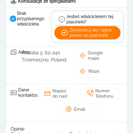
Konsultacje ze specjalistami
Brak
Jesteś właścicielem tej
przypisanego
placówki?
właściciela
Zarejestruj się i zgłoś
prawo do placówki
Adres
Foluska 3, 62-240
Google
maps
Trzemeszno, Poland
Waze
Dane
Napisz
Numer
kontaktowe
do nas!
Telefonu
Email
Opinie