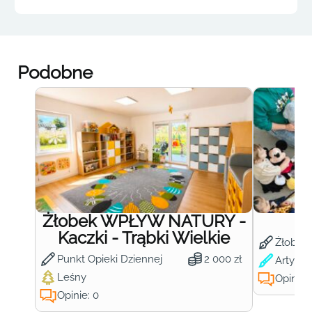
Podobne
Żłobek WPŁYW NATURY -
Ż
Kaczki - Trąbki Wielkie
Żłobek
Punkt Opieki Dziennej
2 000 zł
Artysty
Leśny
Opinie:
Opinie: 0