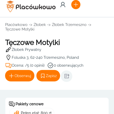
Placówkowo
->
Żłobek
->
Żłobek Trzemeszno
->
Tęczowe Motylki
Tęczowe Motylki
Żłobek Prywatny
Foluska 3, 62-240 Trzemeszno, Poland
Ocena: /5 (0 opinii)
0 obserwujących
Obserwuj
Zapisz
Pakiety cenowe
Pełen etat: 800 zł