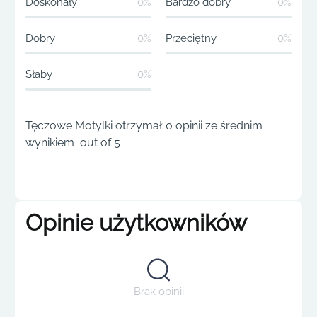
Doskonały
0%
Bardzo dobry
0%
Dobry
0%
Przeciętny
0%
Słaby
0%
Tęczowe Motylki otrzymał 0 opinii ze średnim
wynikiem out of 5
Opinie użytkowników
Brak opinii