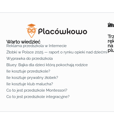
Wa
Żł
Pr
Ofe
O n
Kon
Reg
Pol
Pli
Zas
Map
Żło
Żło
Żło
Żło
Żło
Żło
Żło
Żło
Żło
Żło
Żło
Żło
Żło
Żło
Żło
Żło
Żł
Żło
Żło
Żło
Żło
Żło
Żło
Żło
Żło
Prz
Prz
Prz
Prz
Prz
Prz
Prz
Prz
Prz
Prz
Prz
Prz
Prz
Prz
Prz
Prz
Prz
Prz
Prz
Prz
Prz
Prz
Prz
Prz
Prz
Tr
rę
Warto wiedzieć
na
Reklama przedszkola w Internecie
pl
Żłobki w Polsce 2025 — raport o rynku opieki nad dziećmi do 
Fa
Lin
Yo
Wyprawka do przedszkola
Bluey: Bajka dla dzieci którą pokochają rodzice
Ile kosztuje przedszkole?
Ile kosztuje prywatny żłobek?
Ile kosztuje klub malucha?
Co to jest przedszkole Montessori?
Co to jest przedszkole integracyjne?