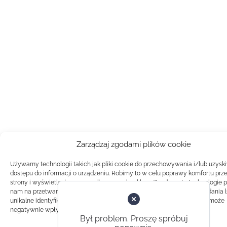
Zarządzaj zgodami plików cookie
Używamy technologii takich jak pliki cookie do przechowywania i/lub uzysk
dostępu do informacji o urządzeniu. Robimy to w celu poprawy komfortu prz
strony i wyświetlania spersonalizowanych reklam. Zgoda na te technologie 
nam na przetwarzanie danych takich jak zachowanie podczas przeglądania 
unikalne identyfikatory na tej stronie. Brak zgody lub wycofanie zgody, może
negatywnie wpłynąć na pewne cechy i funkcje.
Był problem. Proszę spróbuj