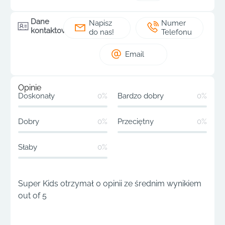
Dane
Napisz
Numer
kontaktowe
do nas!
Telefonu
Email
Opinie
Doskonały
0%
Bardzo dobry
0%
Dobry
0%
Przeciętny
0%
Słaby
0%
Super Kids otrzymał 0 opinii ze średnim wynikiem
out of 5