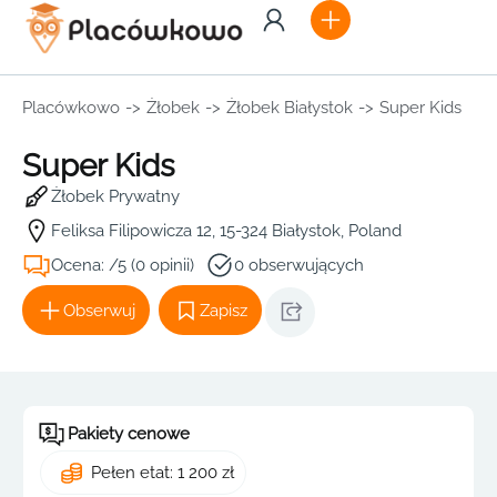
Placówkowo
->
Żłobek
->
Żłobek Białystok
->
Super Kids
Super Kids
Żłobek Prywatny
Feliksa Filipowicza 12, 15-324 Białystok, Poland
Ocena: /5 (0 opinii)
0 obserwujących
Obserwuj
Zapisz
Pakiety cenowe
Pełen etat: 1 200 zł