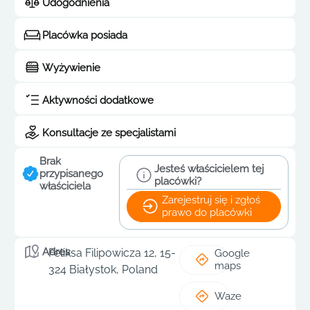
Udogodnienia
Placówka posiada
Wyżywienie
Aktywności dodatkowe
Konsultacje ze specjalistami
Brak
Jesteś właścicielem tej
przypisanego
placówki?
właściciela
Zarejestruj się i zgłoś
prawo do placówki
Adres
Feliksa Filipowicza 12, 15-
Google
maps
324 Białystok, Poland
Waze