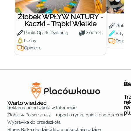
Żłobek WPŁYW NATURY -
Ż
Kaczki - Trąbki Wielkie
Żłobek
Punkt Opieki Dziennej
2 000 zł
Artysty
Leśny
Opinie:
Opinie: 0
Wa
Żł
Pr
Ofe
O n
Kon
Reg
Pol
Pli
Zas
Map
Żło
Żło
Żło
Żło
Żło
Żło
Żło
Żło
Żło
Żło
Żło
Żło
Żło
Żło
Żło
Żło
Żł
Żło
Żło
Żło
Żło
Żło
Żło
Żło
Żło
Prz
Prz
Prz
Prz
Prz
Prz
Prz
Prz
Prz
Prz
Prz
Prz
Prz
Prz
Prz
Prz
Prz
Prz
Prz
Prz
Prz
Prz
Prz
Prz
Prz
Tr
rę
Warto wiedzieć
na
Reklama przedszkola w Internecie
pl
Żłobki w Polsce 2025 — raport o rynku opieki nad dziećmi do 
Fa
Lin
Yo
Wyprawka do przedszkola
Bluey: Bajka dla dzieci którą pokochają rodzice