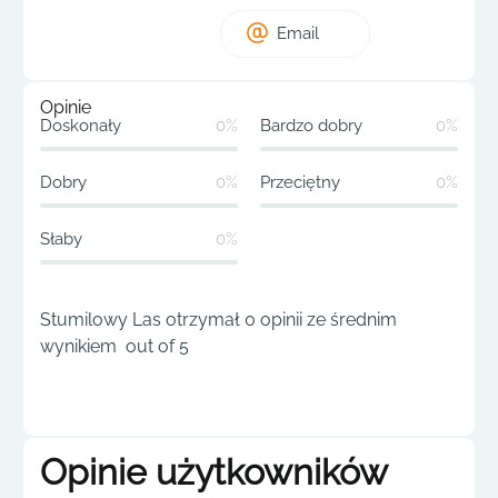
Email
Opinie
Doskonały
0%
Bardzo dobry
0%
Dobry
0%
Przeciętny
0%
Słaby
0%
Stumilowy Las otrzymał 0 opinii ze średnim
wynikiem out of 5
Opinie użytkowników