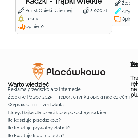
Kaczki - Trąbki Wielkie
Żłobek
Punkt Opieki Dziennej
2 000 zł
Artysty
Leśny
Opinie:
Opinie: 0
Wa
Żł
Pr
Ofe
O n
Kon
Reg
Pol
Pli
Zas
Map
Żło
Żło
Żło
Żło
Żło
Żło
Żło
Żło
Żło
Żło
Żło
Żło
Żło
Żło
Żło
Żło
Żł
Żło
Żło
Żło
Żło
Żło
Żło
Żło
Żło
Prz
Prz
Prz
Prz
Prz
Prz
Prz
Prz
Prz
Prz
Prz
Prz
Prz
Prz
Prz
Prz
Prz
Prz
Prz
Prz
Prz
Prz
Prz
Prz
Prz
Tr
rę
Warto wiedzieć
na
Reklama przedszkola w Internecie
pl
Żłobki w Polsce 2025 — raport o rynku opieki nad dziećmi do 
Fa
Lin
Yo
Wyprawka do przedszkola
Bluey: Bajka dla dzieci którą pokochają rodzice
Ile kosztuje przedszkole?
Ile kosztuje prywatny żłobek?
Ile kosztuje klub malucha?