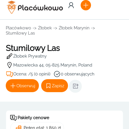
Placówkowo
->
Żłobek
->
Żłobek Marynin
->
Stumilowy Las
Stumilowy Las
Żłobek Prywatny
Mazowiecka 44, 05-825 Marynin, Poland
Ocena: /5 (0 opinii)
0 obserwujących
Obserwuj
Zapisz
Pakiety cenowe
Pełen etat: 1 850 zł