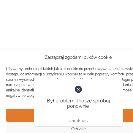
Zarządzaj zgodami plików cookie
Używamy technologii takich jak pliki cookie do przechowywania i/lub uzysk
dostępu do informacji o urządzeniu. Robimy to w celu poprawy komfortu prz
strony i wyświetlania spersonalizowanych reklam. Zgoda na te technologie 
nam na przetwarzanie danych takich jak zachowanie podczas przeglądania 
unikalne identyfikatory na tej stronie. Brak zgody lub wycofanie zgody, może
negatywnie wpłynąć na pewne cechy i funkcje.
Był problem. Proszę spróbuj
ponownie.
Akceptuj
Zamknąć
Odrzuć