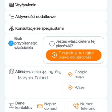
Wyżywienie
Aktywności dodatkowe
Konsultacje ze specjalistami
Brak
Jesteś właścicielem tej
przypisanego
placówki?
właściciela
Zarejestruj się i zgłoś
prawo do placówki
Adres
Mazowiecka 44, 05-825
Google
maps
Marynin, Poland
Waze
Dane
Napisz
Numer
kontaktowe
do nas!
Telefonu