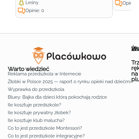
Leśny
Opinie:
Opinie: 0
Wa
Żł
Pr
Ofe
O n
Kon
Reg
Pol
Pli
Zas
Map
Żło
Żło
Żło
Żło
Żło
Żło
Żło
Żło
Żło
Żło
Żło
Żło
Żło
Żło
Żło
Żło
Żł
Żło
Żło
Żło
Żło
Żło
Żło
Żło
Żło
Prz
Prz
Prz
Prz
Prz
Prz
Prz
Prz
Prz
Prz
Prz
Prz
Prz
Prz
Prz
Prz
Prz
Prz
Prz
Prz
Prz
Prz
Prz
Prz
Prz
Tr
rę
Warto wiedzieć
na
Reklama przedszkola w Internecie
pl
Żłobki w Polsce 2025 — raport o rynku opieki nad dziećmi do 
Fa
Lin
Yo
Wyprawka do przedszkola
Bluey: Bajka dla dzieci którą pokochają rodzice
Ile kosztuje przedszkole?
Ile kosztuje prywatny żłobek?
Ile kosztuje klub malucha?
Co to jest przedszkole Montessori?
Co to jest przedszkole integracyjne?