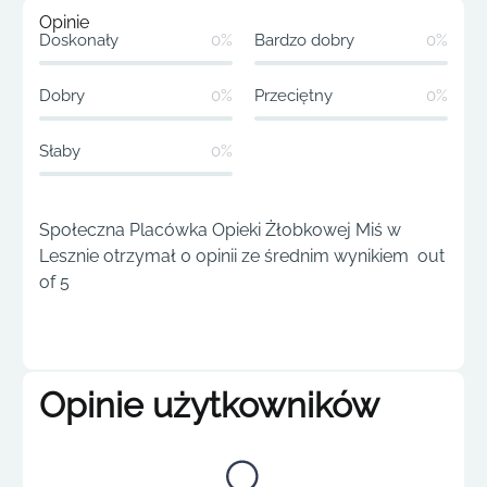
Opinie
Doskonały
0%
Bardzo dobry
0%
Dobry
0%
Przeciętny
0%
Słaby
0%
Społeczna Placówka Opieki Żłobkowej Miś w
Lesznie otrzymał 0 opinii ze średnim wynikiem out
of 5
Opinie użytkowników