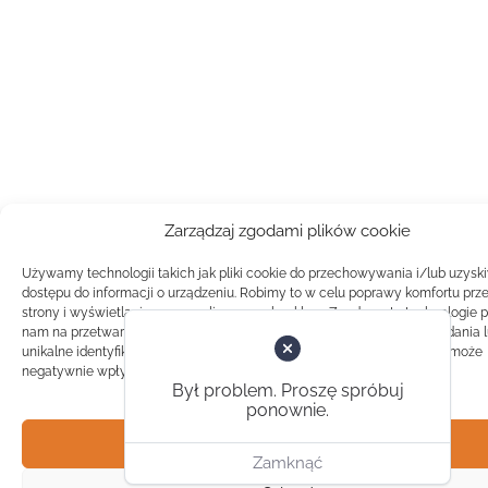
Zarządzaj zgodami plików cookie
Używamy technologii takich jak pliki cookie do przechowywania i/lub uzysk
dostępu do informacji o urządzeniu. Robimy to w celu poprawy komfortu prz
strony i wyświetlania spersonalizowanych reklam. Zgoda na te technologie 
nam na przetwarzanie danych takich jak zachowanie podczas przeglądania 
unikalne identyfikatory na tej stronie. Brak zgody lub wycofanie zgody, może
negatywnie wpłynąć na pewne cechy i funkcje.
Był problem. Proszę spróbuj
ponownie.
Akceptuj
Zamknąć