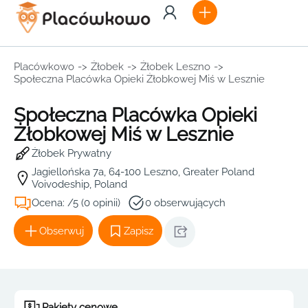
Placówkowo
->
Żłobek
->
Żłobek Leszno
->
Społeczna Placówka Opieki Żłobkowej Miś w Lesznie
Społeczna Placówka Opieki
Żłobkowej Miś w Lesznie
Żłobek Prywatny
Jagiellońska 7a, 64-100 Leszno, Greater Poland
Voivodeship, Poland
Ocena: /5 (0 opinii)
0 obserwujących
Obserwuj
Zapisz
Pakiety cenowe