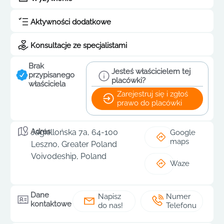
Aktywności dodatkowe
Konsultacje ze specjalistami
Brak
Jesteś właścicielem tej
przypisanego
placówki?
właściciela
Zarejestruj się i zgłoś
prawo do placówki
Adres
Jagiellońska 7a, 64-100
Google
maps
Leszno, Greater Poland
Voivodeship, Poland
Waze
Dane
Napisz
Numer
kontaktowe
do nas!
Telefonu