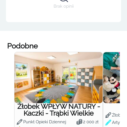
Brak opinii
Podobne
Żłobek WPŁYW NATURY -
Ż
Kaczki - Trąbki Wielkie
Żłobek
Punkt Opieki Dziennej
2 000 zł
Artysty